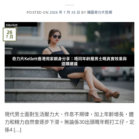
POSTED ON
2026 年 7 月 26 日
BY
韓國奇力片官網
26
7 月
現代男士面對生活壓力大、作息不規律，加上年齡增長，體
力和精力自然會逐步下滑。無論係30出頭嘅年輕打工仔，定
係4 […]