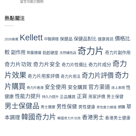
在
留言功能已關閉
評
攻
房
完
〈奇
價
略：
vs
整
力
係
官
網
流
片
熱點關注
咪
網
店
程
Kellett
可
優
代
體
官
信？
惠、
購
驗〉
網
真
多
Kellett
風
中
購
價格比
保健品對比
假
保健品
健康資訊
中醫調理
盒
2026推薦
險
買
評
裝
全
流
奇力片
價
折
面
較
副作用
奇力片副作用
勃起硬度
劑量建議
程
天然補充品
拆
扣
分
完
解
與
析〉
奇力
整
奇力片功效
奇力片安全
奇力片成分
與
奇力片性價比
最
中
教
理
抵
片效果
奇力
學：
奇力片評價
性
購
奇力片用家評價
奇力片用法
從
購
買
下
片購買
買
時
安全使用
官方渠道
安全購買
性
奇力片香港
床上表現
單
指
機〉
到
南〉
性能力提升
正貨
健康
中
正品購買
用家評價
男士保健
持久力提升
收
中
男士保健品
貨
男性保健
草
男性健康
男士健康
網購
男性壓力調理
一
次
韓國奇力片
香港男士
本調理
香港男士健康
韓國奇力片功效
看
懂〉
中