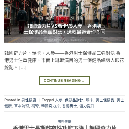
韓國奇力片、瑪卡、人參——香港男士保健品三強對決 香
港男士注重健康，市面上琳瑯滿目的男士保健品總讓人眼花
繚亂。 […]
CONTINUE READING
→
Posted in
男性健康
|
Tagged
人參
,
保健品對比
,
瑪卡
,
男士保健品
,
男士
健康
,
草本調理
,
補腎
,
韓國奇力片
,
香港男士
,
體力提升
男性健康
香港男士長期熬夜性功能下降｜韓國奇力片