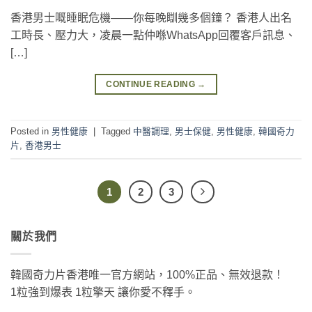
香港男士嘅睡眠危機——你每晚瞓幾多個鐘？ 香港人出名
工時長、壓力大，凌晨一點仲喺WhatsApp回覆客戶訊息、
[…]
CONTINUE READING
→
Posted in
男性健康
|
Tagged
中醫調理
,
男士保健
,
男性健康
,
韓國奇力
片
,
香港男士
1
2
3
關於我們
韓國奇力片香港唯一官方網站，100%正品、無效退款！
1粒強到爆表 1粒擎天 讓你愛不釋手。