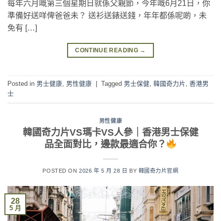
每年六月嘅第三個星期日就係父親節，今年嘅6月21日，你
準備好送咩俾爸爸未？ 送衫送錶送錢，年年都係呢啲，未
免有 […]
CONTINUE READING
→
Posted in
男士健康
,
男性健康
|
Tagged
男士保健
,
韓國奇力片
,
香港男
士
男性健康
韓國奇力片VS瑪卡VS人參｜香港男士保健
品全面對比，邊款最適合你？
POSTED ON
2026 年 5 月 28 日
BY
韓國奇力片官網
28
5 月