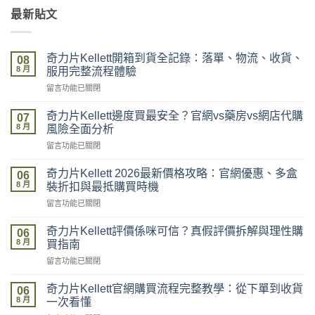
最新貼文
奇力片Kellett開箱到貨全記錄：落單、物流、收貨、
08
8 月
服用完整流程體驗
在
留言功能已關閉
〈奇
力
奇力片Kellett邊度買最安全？官網vs藥房vs網店代購
07
片
8 月
風險全面分析
Kellett
在
留言功能已關閉
開
〈奇
箱
力
到
奇力片Kellett 2026最新價格攻略：官網優惠、多盒
06
片
貨
8 月
裝折扣與最抵購買時機
Kellett
全
在
留言功能已關閉
邊
記
〈奇
度
錄：
力
買
奇力片Kellett評價係咪可信？真假評價拆解與理性購
落
06
片
最
8 月
單、
買指南
Kellett
安
物
在
留言功能已關閉
2026
全？
流、
〈奇
最
官
收
力
新
奇力片Kellett官網購買流程完整教學：從下單到收貨
網
06
貨、
片
價
8 月
vs
一次看懂
服
Kellett
格
藥
用