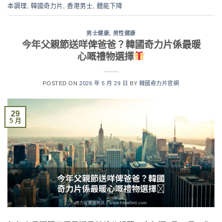
本調理
,
韓國奇力片
,
香港男士
,
體能下降
男士健康
,
男性健康
今年父親節送咩俾爸爸？韓國奇力片係最暖
心嘅禮物選擇
POSTED ON
2026 年 5 月 29 日
BY
韓國奇力片官網
29
5 月