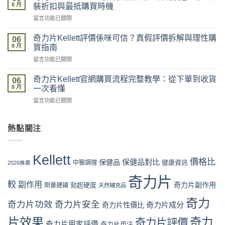
片
貨
8 月
裝折扣與最抵購買時機
Kellett
全
在
留言功能已關閉
邊
記
〈奇
度
錄：
力
買
奇力片Kellett評價係咪可信？真假評價拆解與理性購
落
06
片
最
8 月
單、
買指南
Kellett
安
物
在
留言功能已關閉
2026
全？
流、
〈奇
最
官
收
力
新
奇力片Kellett官網購買流程完整教學：從下單到收貨
網
06
貨、
片
價
8 月
vs
一次看懂
服
Kellett
格
藥
用
在
留言功能已關閉
評
攻
房
完
〈奇
價
略：
vs
整
力
係
官
網
流
片
熱點關注
咪
網
店
程
Kellett
可
優
代
體
官
信？
惠、
購
驗〉
網
真
多
Kellett
風
中
購
價格比
保健品對比
假
保健品
健康資訊
中醫調理
盒
2026推薦
險
買
評
裝
全
流
奇力片
價
折
面
較
副作用
奇力片副作用
勃起硬度
劑量建議
程
天然補充品
拆
扣
分
完
解
與
析〉
奇力
整
奇力片功效
奇力片安全
奇力片成分
與
奇力片性價比
最
中
教
理
抵
片效果
奇力
學：
奇力片評價
性
購
奇力片用家評價
奇力片用法