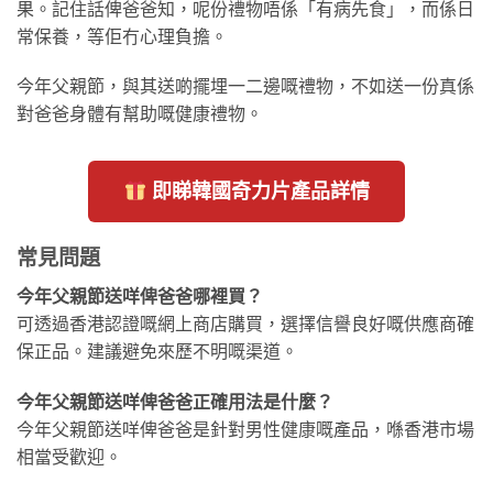
果。記住話俾爸爸知，呢份禮物唔係「有病先食」，而係日
常保養，等佢冇心理負擔。
今年父親節，與其送啲擺埋一二邊嘅禮物，不如送一份真係
對爸爸身體有幫助嘅健康禮物。
即睇韓國奇力片產品詳情
常見問題
今年父親節送咩俾爸爸哪裡買？
可透過香港認證嘅網上商店購買，選擇信譽良好嘅供應商確
保正品。建議避免來歷不明嘅渠道。
今年父親節送咩俾爸爸正確用法是什麼？
今年父親節送咩俾爸爸是針對男性健康嘅產品，喺香港市場
相當受歡迎。