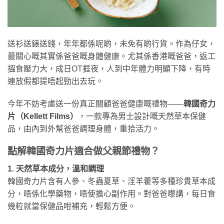
送衫送錶送錢，年年都係呢啲，未免有啲行貨。作為仔女，
最關心嘅其實係爸爸嘅身體健康。尤其係香港嘅爸爸，返工
搵食壓力大，成日OT捱夜，人到中年體力明顯下降，有時
連放假都提唔起勁出去玩。
今年不妨考慮送一份真正關顧爸爸健康嘅禮物——
韓國奇力
片（Kellett Films）
，一款專為男士設計嘅天然草本保健
品，由內到外幫爸爸調理身體，重拾活力。
點解韓國奇力片適合做父親節禮物？
1. 天然草本成分，溫和調理
韓國奇力片含有人參、冬蟲夏草、淫羊藿等多種珍貴草本成
分，唔係化學藥物，唔使擔心副作用。對爸爸嚟講，每日食
幾粒就當保健品咁補充，輕鬆方便。