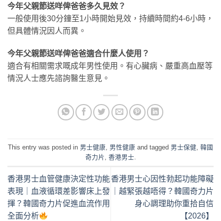
今年父親節送咩俾爸爸多久見效？
一般使用後30分鐘至1小時開始見效，持續時間約4-6小時，
但具體情況因人而異。
今年父親節送咩俾爸爸適合什麼人使用？
適合有相關需求嘅成年男性使用。有心臟病、嚴重高血壓等
情況人士應先諮詢醫生意見。
This entry was posted in
男士健康
,
男性健康
and tagged
男士保健
,
韓國
奇力片
,
香港男士
.
香港男士血管健康決定性功能
香港男士心因性勃起功能障礙
表現｜血液循環差影響床上發
｜越緊張越唔得？韓國奇力片
揮？韓國奇力片促進血流作用
身心調理助你重拾自信
全面分析
【2026】