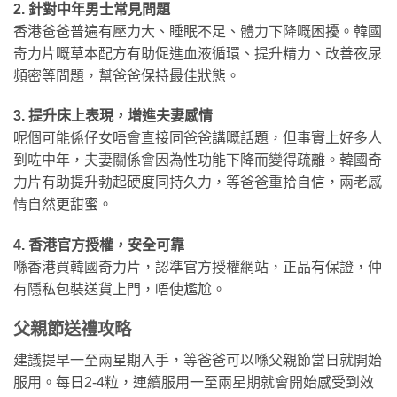
2. 針對中年男士常見問題
香港爸爸普遍有壓力大、睡眠不足、體力下降嘅困擾。韓國
奇力片嘅草本配方有助促進血液循環、提升精力、改善夜尿
頻密等問題，幫爸爸保持最佳狀態。
3. 提升床上表現，增進夫妻感情
呢個可能係仔女唔會直接同爸爸講嘅話題，但事實上好多人
到咗中年，夫妻關係會因為性功能下降而變得疏離。韓國奇
力片有助提升勃起硬度同持久力，等爸爸重拾自信，兩老感
情自然更甜蜜。
4. 香港官方授權，安全可靠
喺香港買韓國奇力片，認準官方授權網站，正品有保證，仲
有隱私包裝送貨上門，唔使尷尬。
父親節送禮攻略
建議提早一至兩星期入手，等爸爸可以喺父親節當日就開始
服用。每日2-4粒，連續服用一至兩星期就會開始感受到效