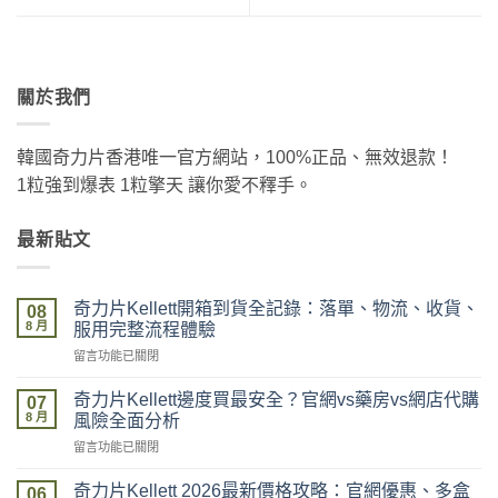
關於我們
韓國奇力片香港唯一官方網站，100%正品、無效退款！
1粒強到爆表 1粒擎天 讓你愛不釋手。
最新貼文
奇力片Kellett開箱到貨全記錄：落單、物流、收貨、
08
8 月
服用完整流程體驗
在
留言功能已關閉
〈奇
力
奇力片Kellett邊度買最安全？官網vs藥房vs網店代購
07
片
8 月
風險全面分析
Kellett
在
留言功能已關閉
開
〈奇
箱
力
到
奇力片Kellett 2026最新價格攻略：官網優惠、多盒
06