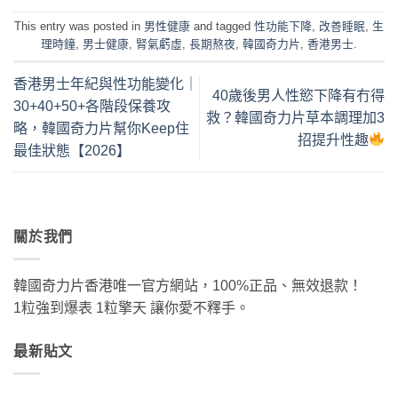
This entry was posted in
男性健康
and tagged
性功能下降
,
改善睡眠
,
生
理時鐘
,
男士健康
,
腎氣虧虛
,
長期熬夜
,
韓國奇力片
,
香港男士
.
香港男士年紀與性功能變化｜
40歲後男人性慾下降有冇得
30+40+50+各階段保養攻
救？韓國奇力片草本調理加3
略，韓國奇力片幫你Keep住
招提升性趣
最佳狀態【2026】
關於我們
韓國奇力片香港唯一官方網站，100%正品、無效退款！
1粒強到爆表 1粒擎天 讓你愛不釋手。
最新貼文