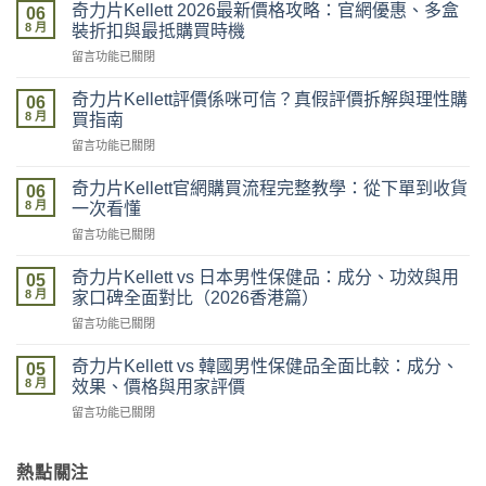
奇力片Kellett 2026最新價格攻略：官網優惠、多盒
06
8 月
裝折扣與最抵購買時機
在
留言功能已關閉
〈奇
力
奇力片Kellett評價係咪可信？真假評價拆解與理性購
06
片
8 月
買指南
Kellett
在
留言功能已關閉
2026
〈奇
最
力
新
奇力片Kellett官網購買流程完整教學：從下單到收貨
06
片
價
8 月
一次看懂
Kellett
格
在
留言功能已關閉
評
攻
〈奇
價
略：
力
係
奇力片Kellett vs 日本男性保健品：成分、功效與用
官
05
片
咪
8 月
網
家口碑全面對比（2026香港篇）
Kellett
可
優
在
留言功能已關閉
官
信？
惠、
〈奇
網
真
多
力
購
奇力片Kellett vs 韓國男性保健品全面比較：成分、
假
05
盒
片
買
8 月
評
效果、價格與用家評價
裝
Kellett
流
價
折
在
留言功能已關閉
vs
程
拆
扣
〈奇
日
完
解
與
力
本
整
與
最
片
熱點關注
男
教
理
抵
Kellett