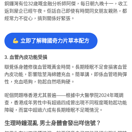
銅鑼灣有位32歲嘅金融分析師阿傑，每日朝九晚十一，收工
返到屋企已經午夜。佢話自己即使有時間同女朋友親熱，都
經常力不從心，搞到關係好緊張。
立即了解韓國奇力片草本配方
3. 血管內皮功能受損
瞓覺係身體修復血管嘅黃金時間。長期睡眠不足會損害血管
內皮功能，影響陰莖海綿體充血。簡單講，即係血管唔夠彈
性，充血唔夠，勃起自然唔夠硬。
呢個問題喺香港尤其普遍——根據中大醫學院2024年嘅調
查，香港成年男性中有超過四成曾出現不同程度嘅勃起功能
障礙，而當中超過六成有長期睡眠不足嘅情況。
生理時鐘混亂 男士身體會發出咩信號？