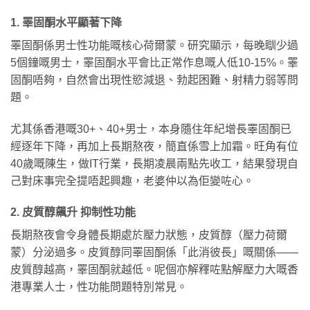
1. 睪固酮水平顯著下降
睪固酮係男士性功能嘅核心荷爾蒙。研究顯示，每晚瞓少過
5個鐘嘅男士，睪固酮水平會比正常作息嘅人低10-15%。睪
固酮唔夠，自然會出現性慾減退、勃起困難、射精力弱等問
題。
尤其係香港嘅30+、40+男士，本身隨住年紀增長睪固酮已
經逐年下降，再加上長期熬夜，簡直係雪上加霜。旺角有位
40歲嘅陳生，做IT行業，長期凌晨兩點先收工，結果發現自
己對床事完全提唔起興趣，老婆仲以為佢變咗心。
2. 皮質醇飆升 抑制性功能
長期熬夜會令身體長期處於壓力狀態，皮質醇（壓力荷爾
蒙）分泌過多。皮質醇同睪固酮係「此消彼長」嘅關係——
皮質醇越高，睪固酮就越低。呢個亦解釋咗點解壓力大嘅香
港專業人士，性功能問題特別常見。