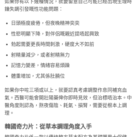
如果你有以下幾種情況，就要留意自己可能已經出現生理時
鐘失調引發嘅性功能問題：
日頭極度疲倦，但夜晚精神奕奕
性慾明顯下降，對伴侶嘅親近提唔起興致
勃起需要更長時間刺激，硬度大不如前
射精量減少，或者射精無力
記憶力變差，情緒容易煩躁
體重增加，尤其係肚腩位
如果你中咗三項或以上，就要認真考慮調整作息同補充血
氣。西醫可能會開壯陽藥俾你即時見效，但治標唔治本。中
醫角度則認為，熬夜傷陰、耗氣、損腎，需要從根本上調
理。
韓國奇力片：從草本調理角度入手