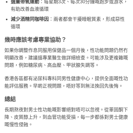
適量帶氧運動
：每星期3次、每次30分鐘嘅跑步或游水，
有助改善血液循環
減少酒精同咖啡因
：兩者都會干擾睡眠質素，形成惡性
循環
幾時應該考慮專業協助？
如果你調整作息同服用保健品一個月後，性功能問題仍然冇
明顯改善，建議搵專業醫生做詳細檢查。可能涉及更複雜嘅
問題，例如糖尿病、高血壓、甲狀腺失調等。
香港各區都有泌尿科專科同男性健康中心，提供全面嘅性功
能評估服務。早啲正視問題，唔好等到無法挽回先後悔。
總結
長期熬夜對男士性功能嘅影響絕對唔可以忽視。從睪固酮下
降、皮質醇上升，到血管功能受損，每一步都係對男士健康
嘅慢性侵蝕。