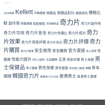
性
學：
性
購
vs
保
從
購
買
韓
健
下
Kellett
買
時
國
價格比
保健品對比
品：
保健品
健康資訊
中醫調理
單
2026推薦
指
機〉
男
成
到
南〉
中
性
奇力片
分、
收
中
較
副作用
奇力片副作用
勃起硬度
劑量建議
保
天然補充品
功
貨
健
效
一
奇力
品
奇力片功效
奇力片安全
與
奇力片成分
奇力片性價比
次
全
用
看
面
片效果
奇力
奇力片評價
家
懂〉
奇力片用家評價
奇力片用法
比
口
中
較：
碑
片購買
安全使用
官方渠道
安全購買
性
奇力片香港
床上表現
成
全
分、
面
男
性能力提升
正貨
健康
用家評價
男士保健
效
正品購買
持久力提升
對
果、
比
士保健品
男性保健
草本
價
男性健康
男士健康
（2026
男性壓力調理
網購
格
香
韓國奇力片
香港男士
與
調理
港
香港男士健康
韓國奇力片功效
用
篇）〉
家
中
評
價〉
中