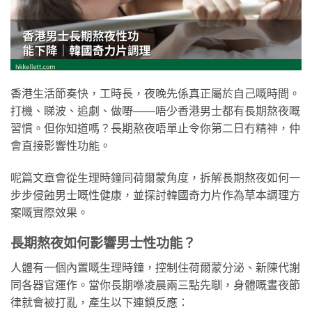
香港生活節奏快，工時長，夜晚先係真正屬於自己嘅時間。
打機、睇波、追劇、做嘢——唔少香港男士都有長期熬夜嘅
習慣。但你知道嗎？長期熬夜唔單止令你第二日冇精神，仲
會直接影響性功能。
呢篇文章會從生理時鐘同荷爾蒙角度，拆解長期熬夜如何一
步步侵蝕男士嘅性健康，並探討韓國奇力片作為草本調理方
案嘅實際效果。
長期熬夜如何影響男士性功能？
人體有一個內置嘅生理時鐘，控制住荷爾蒙分泌、新陳代謝
同各器官運作。當你長期喺凌晨兩三點先瞓，身體嘅晝夜節
律就會被打亂，產生以下連鎖反應：