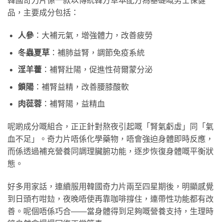
韓國奇力片係一款以傳統韓方草本配方為基礎嘅男士保健
品，主要成分包括：
人參
：大補元氣，增強體力，改善疲勞
冬蟲夏草
：補肺益腎，調節免疫系統
淫羊藿
：補腎壯陽，促進性荷爾蒙分泌
鎖陽
：補腎益精，改善腰膝酸軟
肉蓯蓉
：補腎陽，益精血
呢啲成分嘅組合，正正針對熬夜引起嘅「腎氣虧虛」同「氣
血不足」。奇力片唔係化學藥物，唔會強迫身體即時反應，
而係透過補充營養同調理臟腑功能，逐步恢復身體嘅平衡狀
態。
好多用家話，連續服用韓國奇力片兩至四星期後，明顯感覺
到日頭冇咁攰，夜晚唔使再靠咖啡撐住，連帶性功能都有改
善。呢個唔係巧合——當身體得到足夠嘅營養支持，生理時