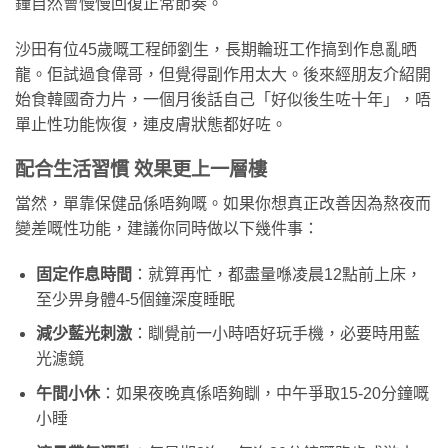
鐘自然會慢慢回復正常節奏。
沙田有位45歲嘅工程師劉生，長期輪班工作搞到作息亂晒
龍。佢試過食偉哥，但覺得副作用太大。後來經朋友介紹開
始食韓國奇力片，一個月後話自己「好似後生咗十年」，唔
單止性功能恢復，連皮膚狀態都好咗。
配合生活習慣 效果更上一層樓
當然，單靠保健品係唔夠嘅。如果你想真正改善因為熬夜而
變差嘅性功能，建議你同時做以下幾件事：
固定作息時間
：就算再忙，都盡量喺凌晨12點前上床，
至少畀身體4-5個鐘深度睡眠
減少藍光刺激
：瞓覺前一小時唔好玩手機，必要時用藍
光濾鏡
午間小休
：如果夜晚真係唔夠瞓，中午爭取15-20分鐘嘅
小睡