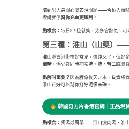
講到男人最關心嘅表現問題——合桃入面嘅精
嚟講就係
幫你充血更順利
。
點樣食：
每日3-5粒就夠，太多會熱氣。
第三種：淮山（山藥）—
淮山喺香港街市好常見，價錢又平，但好
澀精
，係少數同時補養
脾、肺、腎
三臟嘅
點解咁重要？
因為脾係後天之本，負責將
淮山正好可以幫你打好呢個基礎。
韓國奇力片香港官網｜正品現
點樣食：
煲湯最簡單——淮山瘦肉湯、淮