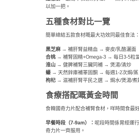
以加一把。
五種食材對比一覽
簡單總結五款食材嘅最大功效同最佳食法
黑芝麻
→ 補肝腎益精血 → 麥皮/乳酪灑面
合桃
→ 補腎固精+Omega-3 → 每日3-5
淮山
→ 健脾補腎三臟同補 → 煲湯/清炒
蠔
→ 天然鋅庫補睪固酮 → 每週1-2次焗/蒸
枸杞
→ 滋補肝腎平民之選 → 焗水/煲湯/煮
食療搭配嘅黃金時間
食韓國奇力片配合補腎食材，咩時間食最
早餐時段（7-9am）：
呢段時間係胃經運
奇力片一齊服用。