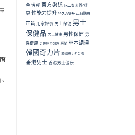
家
官方渠道
全購買
性健
床上表現
評
簡單
性能力提升
價〉
康
正品購買
持久力提升
中
男士
正貨
用家評價
男士保健
保健品
男性保健
男
男士健康
草本調理
性健康
男性壓力調理
網購
韓國奇力片
韓國奇力片功效
補腎
香港男士
香港男士健康
到。