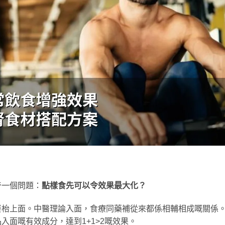
奇一個問題：
點樣食先可以令效果最大化？
餐枱上面。中醫理論入面，食療同藥補從來都係相輔相成嘅關係
入面嘅有效成分，達到1+1>2嘅效果。