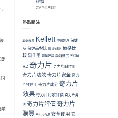
評價
教
性
日
買
學：
購
本
時
在
留言功能已關閉
下，
從
買
男
機〉
〈奇
下
指
性
中
力
單
南〉
保
片
熱點關注
到
中
健
Kellett
收
品：
vs
貨
成
韓
Kellett
一
分、
國
保健
統
中醫調理
2026推薦
次
功
男
價格比
看
效
保健品對比
性
品
健康資訊
懂〉
與
保
較
副作用
勃起硬度
劑量建議
天然補
中
用
健
既暖
家
品
奇力片
口
全
奇力片副作用
充品
碑
面
奇力片功效
奇力片安全
全
奇力
比
唔同
面
較：
奇力片
對
成
奇力片成分
片性價比
比
分、
效果
（2026
效
奇力片用家評價
奇力片用
香
果、
港
價
奇力片
奇力片評價
法
篇）〉
格
肪酸
中
與
購買
安全使用
安
奇力片香港
用