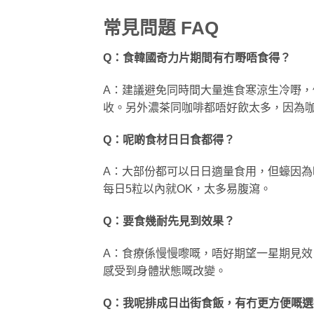
常見問題 FAQ
Q：食韓國奇力片期間有冇嘢唔食得？
A：建議避免同時間大量進食寒涼生冷嘢
收。另外濃茶同咖啡都唔好飲太多，因為
Q：呢啲食材日日食都得？
A：大部份都可以日日適量食用，但蠔因為
每日5粒以內就OK，太多易腹瀉。
Q：要食幾耐先見到效果？
A：食療係慢慢嚟嘅，唔好期望一星期見效
感受到身體狀態嘅改變。
Q：我呢排成日出街食飯，有冇更方便嘅選