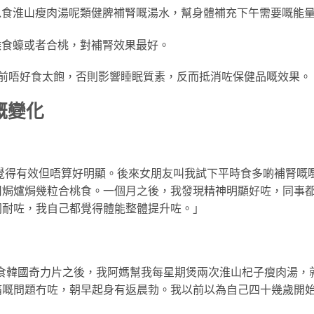
以食淮山瘦肉湯呢類健脾補腎嘅湯水，幫身體補充下午需要嘅能
候食蠔或者合桃，對補腎效果最好。
前唔好食太飽，否則影響睡眠質素，反而抵消咗保健品嘅效果。
嘅變化
片覺得有效但唔算好明顯。後來女朋友叫我試下平時食多啲補腎嘅
用焗爐焗幾粒合桃食。一個月之後，我發現精神明顯好咗，同事
同耐咗，我自己都覺得體能整體提升咗。」
開始食韓國奇力片之後，我阿媽幫我每星期煲兩次淮山杞子瘦肉湯，
痛嘅問題冇咗，朝早起身有返晨勃。我以前以為自己四十幾歲開