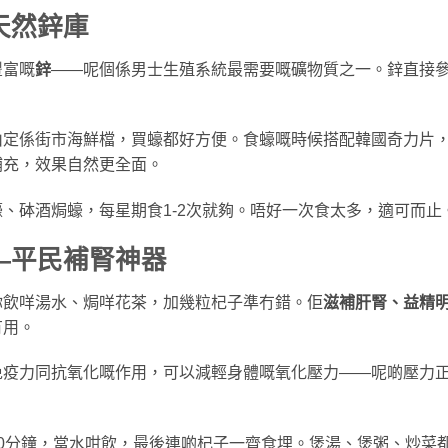
天然鋅庫
豐富嘅
鋅
——呢個係男士生殖系統最需要嘅礦物質之一。鋅直接
山定係街市海鮮檔，買蠔都好方便。食蠔嘅時候搭配韓國奇力片
補充，效果自然更全面。
、砵酒焗蠔，每星期食1-2次就夠。唔好一次食太多，適可而止
—平民補腎神器
你飲咩湯水、焗咩花茶，加幾粒杞子準冇錯。佢
滋補肝腎、益精
有用。
免疫力同抗氧化嘅作用，可以減輕身體嘅氧化壓力——呢啲壓力
0分鐘，當水咁飲，最後連啲杞子一齊食埋。煲湯、煲粥、炒菜