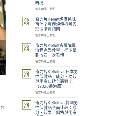
時機
在
留言功能已關閉
〈奇
力
奇力片Kellett評價係咪
06
片
8 月
可信？真假評價拆解與
Kellett
理性購買指南
2026
在
最
留言功能已關閉
〈奇
新
力
價
奇力片Kellett官網購買
06
片
格
8 月
流程完整教學：從下單
Kellett
攻
到收貨一次看懂
評
略：
在
價
留言功能已關閉
官
〈奇
係
網
力
咪
優
奇力片Kellett vs 日本男
05
片
可
惠、
8 月
性保健品：成分、功效
Kellett
信？
多
與用家口碑全面對比
官
真
盒
（2026香港篇）
網
假
裝
購
評
在
折
留言功能已關閉
買
價
〈奇
扣
流
拆
力
與
奇力片Kellett vs 韓國男
05
程
解
片
最
8 月
。食
性保健品全面比較：成
完
與
Kellett
抵
分、效果、價格與用家
整
理
vs
購