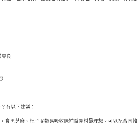
：
粒當零食
餸
好？有以下建議：
行，食黑芝麻、杞子呢類易吸收嘅補益食材最理想。可以配合同