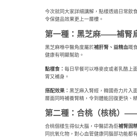
今次就同大家詳細講解，點樣透過日常飲
令保健品效果更上一層樓。
第一種：黑芝麻——補腎
黑芝麻喺中醫角度屬於
補肝腎、益精血
嘅
健康有明顯幫助。
點樣食：
每日早餐可以喺麥皮或者乳酪上
胃又補身。
搭配效果：
黑芝麻入腎經，韓國奇力片入
層面同時補養腎精，令到體能回復更快、
第二種：合桃（核桃）——
合桃個樣生得似大腦，中醫認為佢
補腎固
同抗氧化物，對心血管健康同腦部功能都