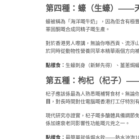
第四種：蠔（生蠔）——
蠔被稱為「海洋嘅牛奶」，因為佢含有極
睪固酮嘅合成同精子嘅生產。
對於香港男人嚟講，無論你喺西貢、流浮
於同時從動物性營養同草本精華兩個方向
點樣食：
生蠔刺身（新鮮先得）、薑蔥焗蠔
第五種：枸杞（杞子）—
杞子應該係最為人熟悉嘅補腎食材。無論
目
，對長時間對住電腦嘅香港打工仔特別
現代研究亦證實，杞子嘅多醣體具備調節
係加速衰老同影響性功能嘅元兇之一。
點樣食：
最簡單就係焗水飲——熱水沖泡1