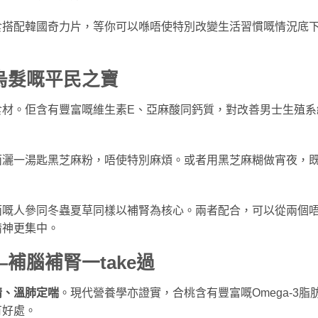
食搭配韓國奇力片，等你可以喺唔使特別改變生活習慣嘅情況底
烏髮嘅平民之寶
食材。佢含有豐富嘅維生素E、亞麻酸同鈣質，對改善男士生殖系
面灑一湯匙黑芝麻粉，唔使特別麻煩。或者用黑芝麻糊做宵夜，
面嘅人參同冬蟲夏草同樣以補腎為核心。兩者配合，可以從兩個
精神更集中。
補腦補腎一take過
精、溫肺定喘
。現代營養學亦證實，合桃含有豐富嘅Omega-3脂
有好處。