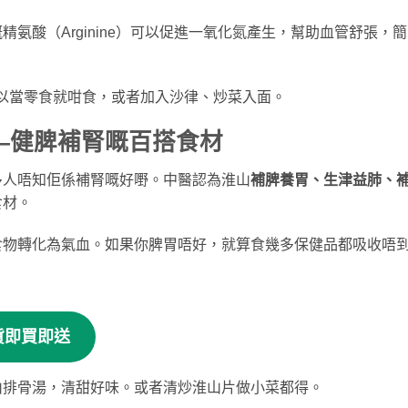
氨酸（Arginine）可以促進一氧化氮產生，幫助血管舒張，
可以當零食就咁食，或者加入沙律、炒菜入面。
—健脾補腎嘅百搭食材
多人唔知佢係補腎嘅好嘢。中醫認為淮山
補脾養胃、生津益肺、
食材。
食物轉化為氣血。如果你脾胃唔好，就算食幾多保健品都吸收唔
貨即買即送
山排骨湯，清甜好味。或者清炒淮山片做小菜都得。