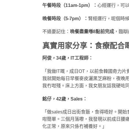
午餐時段（11am-1pm）：
心經運行，可
晚餐時段（5-7pm）：
腎經運行，呢個時
不過要記住：
晚餐盡量喺8點前完成
，臨瞓
真實用家分享：食療配合
阿俊，34歲，IT工程師：
「我做IT嘅，成日OT，以前食韓國奇力
我就開始每日早餐麥皮灑黑芝麻粉，夜晚
我冇咁殘。床上方面，我女朋友話我硬咗
銘仔，42歲，Sales：
「做sales成日出街食飯，食得唔好。
咁簡單。三個月落嚟，我發現以前成日腰
化正常，原來只係冇補養好。」