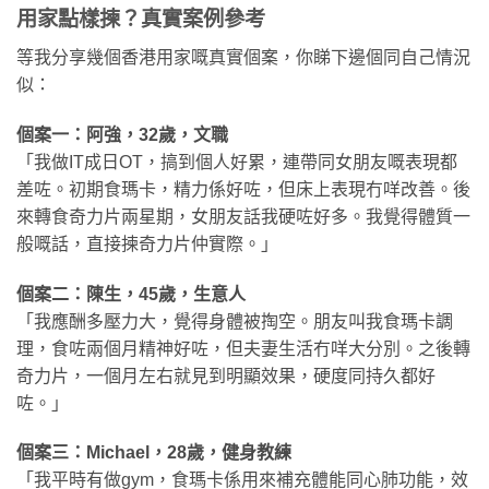
用家點樣揀？真實案例參考
等我分享幾個香港用家嘅真實個案，你睇下邊個同自己情況
似：
個案一：阿強，32歲，文職
「我做IT成日OT，搞到個人好累，連帶同女朋友嘅表現都
差咗。初期食瑪卡，精力係好咗，但床上表現冇咩改善。後
來轉食奇力片兩星期，女朋友話我硬咗好多。我覺得體質一
般嘅話，直接揀奇力片仲實際。」
個案二：陳生，45歲，生意人
「我應酬多壓力大，覺得身體被掏空。朋友叫我食瑪卡調
理，食咗兩個月精神好咗，但夫妻生活冇咩大分別。之後轉
奇力片，一個月左右就見到明顯效果，硬度同持久都好
咗。」
個案三：Michael，28歲，健身教練
「我平時有做gym，食瑪卡係用來補充體能同心肺功能，效