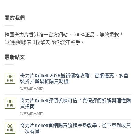
關於我們
韓國奇力片香港唯一官方網站，100%正品、無效退款！
1粒強到爆表 1粒擎天 讓你愛不釋手。
最新貼文
奇力片Kellett 2026最新價格攻略：官網優惠、多盒
06
8 月
裝折扣與最抵購買時機
在
留言功能已關閉
〈奇
力
奇力片Kellett評價係咪可信？真假評價拆解與理性購
06
片
8 月
買指南
Kellett
在
留言功能已關閉
2026
〈奇
最
力
新
奇力片Kellett官網購買流程完整教學：從下單到收貨
06
片
價
8 月
一次看懂
Kellett
格