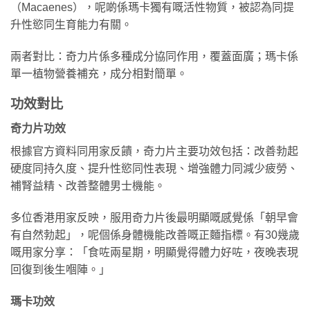
（Macaenes），呢啲係瑪卡獨有嘅活性物質，被認為同提
升性慾同生育能力有關。
兩者對比：奇力片係多種成分協同作用，覆蓋面廣；瑪卡係
單一植物營養補充，成分相對簡單。
功效對比
奇力片功效
根據官方資料同用家反饋，奇力片主要功效包括：改善勃起
硬度同持久度、提升性慾同性表現、增強體力同減少疲勞、
補腎益精、改善整體男士機能。
多位香港用家反映，服用奇力片後最明顯嘅感覺係「朝早會
有自然勃起」，呢個係身體機能改善嘅正麵指標。有30幾歲
嘅用家分享：「食咗兩星期，明顯覺得體力好咗，夜晚表現
回復到後生嗰陣。」
瑪卡功效