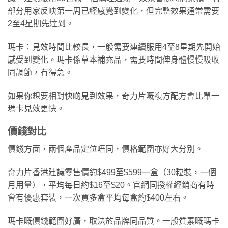
部分用家反映第一周已經感覺到變化，但完整效果通常需要
2至4星期先達到。
瑪卡：見效時間比較長，一般需要連續服用4至8星期先開始
感受到變化。瑪卡係草本補充品，需要時間俾身體慢慢吸收
同調節，冇得急。
如果你想要相對快啲見到效果，奇力片嘅複方配方會比單一
瑪卡見效更快。
價錢對比
價錢方面，兩個產品定位唔同，價格範圍亦好大分別。
奇力片香港建議零售價約$499至$599一盒（30粒裝，一個
月用量），平均每日約$16至$20。官網同授權經銷商有時
會有優惠套裝，一次買多盒平均每盒約$400左右。
瑪卡嘅價錢範圍好廣，取決於品牌同品質。一般質素嘅瑪卡