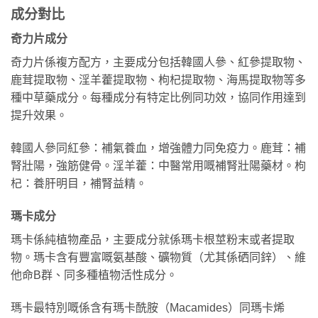
成分對比
奇力片成分
奇力片係複方配方，主要成分包括韓國人參、紅參提取物、
鹿茸提取物、淫羊藿提取物、枸杞提取物、海馬提取物等多
種中草藥成分。每種成分有特定比例同功效，協同作用達到
提升效果。
韓國人參同紅參：補氣養血，增強體力同免疫力。鹿茸：補
腎壯陽，強筋健骨。淫羊藿：中醫常用嘅補腎壯陽藥材。枸
杞：養肝明目，補腎益精。
瑪卡成分
瑪卡係純植物產品，主要成分就係瑪卡根莖粉末或者提取
物。瑪卡含有豐富嘅氨基酸、礦物質（尤其係硒同鋅）、維
他命B群、同多種植物活性成分。
瑪卡最特別嘅係含有瑪卡酰胺（Macamides）同瑪卡烯