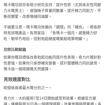
瑪卡嘅功效亦有唔少研究支持：提升性慾（尤其係女性同壓
力大嘅男士）、增強精子質量同數量、提升精力同耐力、平
衡荷爾蒙、改善情緒同減壓。
不過要注意，瑪卡嘅功效偏向「調理」同「補充」，唔係即
時見效嘅產品。有用家話：「食瑪卡一個月，感覺精力好
咗，朝早冇咁攰，但對勃起硬度嘅幫助唔算明顯。」
功效比較結論
如果你嘅目標係改善勃起功能同提升性表現，奇力片嘅針對
性更強。如果你只係想補充營養、提升整體精力同抗疲勞，
瑪卡係一個唔錯嘅天然選擇。
見效速度對比
呢個係兩者最大嘅分別之一。
奇力片：大約服用7至14日開始感受到效果。根據官方建
議，連續服用30日為一個調理週期，效果會隨時間累積。有