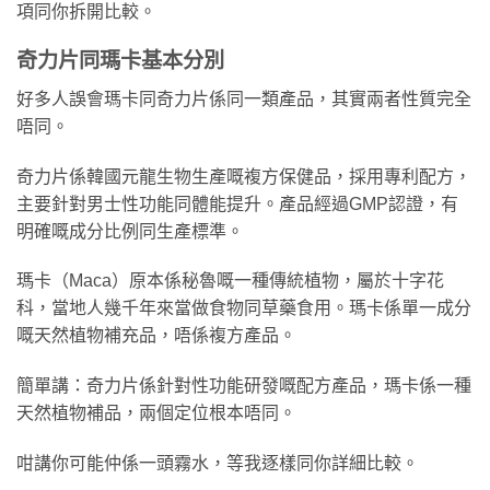
項同你拆開比較。
奇力片同瑪卡基本分別
好多人誤會瑪卡同奇力片係同一類產品，其實兩者性質完全
唔同。
奇力片係韓國元龍生物生產嘅複方保健品，採用專利配方，
主要針對男士性功能同體能提升。產品經過GMP認證，有
明確嘅成分比例同生產標準。
瑪卡（Maca）原本係秘魯嘅一種傳統植物，屬於十字花
科，當地人幾千年來當做食物同草藥食用。瑪卡係單一成分
嘅天然植物補充品，唔係複方產品。
簡單講：奇力片係針對性功能研發嘅配方產品，瑪卡係一種
天然植物補品，兩個定位根本唔同。
咁講你可能仲係一頭霧水，等我逐樣同你詳細比較。