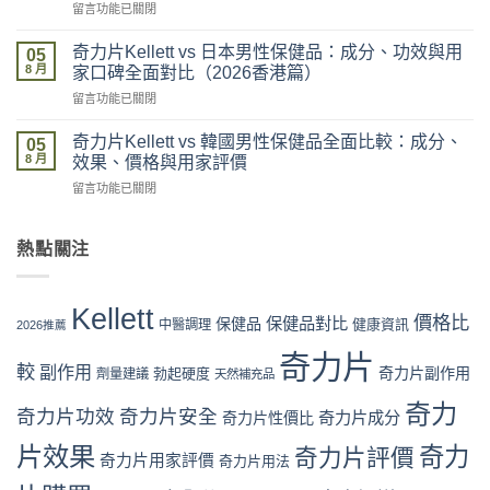
在
留言功能已關閉
評
攻
〈奇
價
略：
力
係
奇力片Kellett vs 日本男性保健品：成分、功效與用
官
05
片
咪
8 月
網
家口碑全面對比（2026香港篇）
Kellett
可
優
在
留言功能已關閉
官
信？
惠、
〈奇
網
真
多
力
購
奇力片Kellett vs 韓國男性保健品全面比較：成分、
假
05
盒
片
買
8 月
評
效果、價格與用家評價
裝
Kellett
流
價
折
在
留言功能已關閉
vs
程
拆
扣
〈奇
日
完
解
與
力
本
整
與
最
片
熱點關注
男
教
理
抵
Kellett
性
學：
性
購
vs
保
從
購
買
韓
健
下
Kellett
買
時
國
價格比
保健品對比
品：
保健品
健康資訊
中醫調理
單
2026推薦
指
機〉
男
成
到
南〉
中
性
奇力片
分、
收
中
較
副作用
奇力片副作用
勃起硬度
劑量建議
保
天然補充品
功
貨
健
效
一
奇力
品
奇力片功效
奇力片安全
與
奇力片成分
奇力片性價比
次
全
用
看
面
片效果
奇力
奇力片評價
家
懂〉
奇力片用家評價
奇力片用法
比
口
中
較：
碑