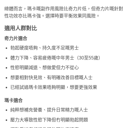
總體而言，瑪卡嘅副作用風險比奇力片低，但奇力片嘅針對
性功效亦比瑪卡強。選擇時要平衡效果同風險。
適用人群對比
奇力片適合
勃起硬度唔夠、持久度不足嘅男士
體力下降、容易疲倦嘅中年男士（30至55歲）
性慾明顯減退、想做愛但力不從心
想要相對快見效、有明確改善目標嘅人士
已經試過瑪卡效果唔夠明顯，想要更強效果
瑪卡適合
純粹想補充營養、提升日常精力嘅人士
壓力大導致性慾下降但冇明顯勃起問題