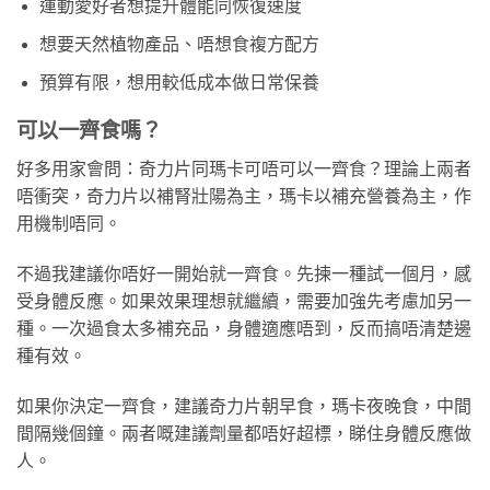
運動愛好者想提升體能同恢復速度
想要天然植物產品、唔想食複方配方
預算有限，想用較低成本做日常保養
可以一齊食嗎？
好多用家會問：奇力片同瑪卡可唔可以一齊食？理論上兩者
唔衝突，奇力片以補腎壯陽為主，瑪卡以補充營養為主，作
用機制唔同。
不過我建議你唔好一開始就一齊食。先揀一種試一個月，感
受身體反應。如果效果理想就繼續，需要加強先考慮加另一
種。一次過食太多補充品，身體適應唔到，反而搞唔清楚邊
種有效。
如果你決定一齊食，建議奇力片朝早食，瑪卡夜晚食，中間
間隔幾個鐘。兩者嘅建議劑量都唔好超標，睇住身體反應做
人。