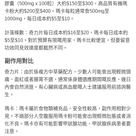
膠囊（500mg x 100粒）大約$150至$300，高品質有機瑪
卡粉大約$200至$400。瑪卡每粒通常食500mg至
1000mg，每日成本約$5至$10。
計落條數：奇力片每日成本約$16至$20，瑪卡每日成本約
$5至$10。對於預算有限嘅用家，瑪卡比較便宜，但要留意
功效同見效速度都截然不同。
副作用對比
奇力片：由於係複方中草藥配方，少數人可能會出現輕微頭
痛、面紅或者腸胃不適，通常係身體適應期間嘅反應，幾日
內會自然消退。有心臟病或高血壓嘅人士建議服用前諮詢醫
生。
瑪卡：瑪卡屬於食物類補充品，安全性較高，副作用相對少
見。不過部分人空腹服用瑪卡粉可能會出現輕微肚脹或者消
化不良。瑪卡亦有可能影響甲狀腺功能，甲狀腺疾病患者要
注意。