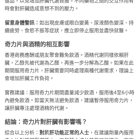
健品，以免增加肝臟代謝負擔。不同藥物之間的交互作用有
時會對肝臟造成意想不到的壓力。
留意身體警訊：
如出現皮膚或眼白變黃、尿液顏色變深、持
續疲勞、食慾不振等症狀，應立即停止服用並盡快就醫。
奇力片與酒精的相互影響
香港商務應酬或朋友聚會難免飲酒。酒精代謝同樣依賴肝
臟，乙醇先被代謝為乙醛，再進一步分解為乙酸。如果在此
期間服用奇力片，肝臟需要同時處理兩種代謝需求，理論上
會增加肝臟工作負荷。
實務建議：服用奇力片期間盡量減少飲酒，服用後4至6小時
內避免飲酒。如當天無法避免飲酒，建議暫停服用奇力片，
讓肝臟專注處理酒精的代謝。
結論：奇力片對肝臟有影響嗎？
綜合以上分析：
對於肝功能正常的人士
，在建議劑量內服用