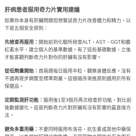
肝病患者服用奇力片實用建議
如果你本身有肝臟問題但想嘗試奇力片改善體力和精力，以
下是五個安全原則：
先檢查再服用：
開始前到化驗所檢查ALT、AST、GGT和膽
紅素水平，建立個人的基準數據。有了這些基礎數據，之後
才能客觀判斷奇力片對你的肝臟有沒有影響。
從低劑量開始：
首兩週每日服用半粒，觀察身體反應。沒有
不適再逐步調整至標準劑量。這個循序漸進原則適用於所有
保健品。
定期監測肝功能：
服用後1至3個月再次檢查肝功能，對比前
後數據變化。這是判斷奇力片對肝臟有沒有影響的最直接方
法。
避免多重用藥：
不要同時服用布洛芬、抗生素或其他中藥保