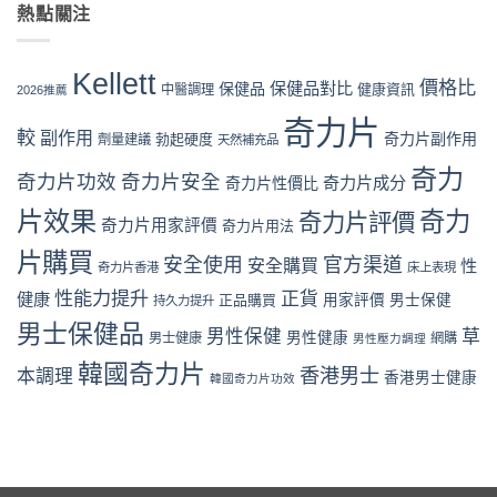
流
片
熱點關注
咪
網
店
程
Kellett
可
優
代
體
官
信？
惠、
購
驗〉
網
真
多
Kellett
風
中
購
價格比
保健品對比
假
保健品
健康資訊
中醫調理
盒
2026推薦
險
買
評
裝
全
流
奇力片
價
折
面
較
副作用
奇力片副作用
勃起硬度
劑量建議
程
天然補充品
拆
扣
分
完
解
與
析〉
奇力
整
奇力片功效
奇力片安全
奇力片成分
與
奇力片性價比
最
中
教
理
抵
片效果
奇力
學：
奇力片評價
性
購
奇力片用家評價
奇力片用法
從
購
買
下
片購買
買
時
安全使用
官方渠道
安全購買
性
奇力片香港
床上表現
單
指
機〉
到
南〉
性能力提升
正貨
健康
中
正品購買
用家評價
男士保健
持久力提升
收
中
男士保健品
貨
男性保健
草
男性健康
男士健康
網購
男性壓力調理
一
次
韓國奇力片
香港男士
本調理
香港男士健康
韓國奇力片功效
看
懂〉
中