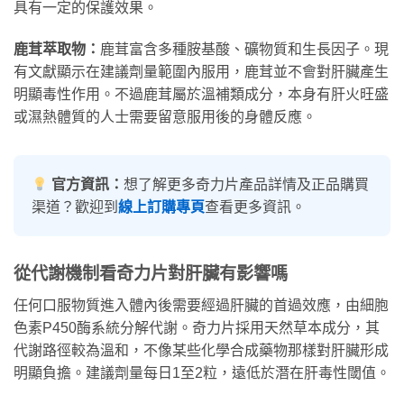
具有一定的保護效果。
鹿茸萃取物：
鹿茸富含多種胺基酸、礦物質和生長因子。現
有文獻顯示在建議劑量範圍內服用，鹿茸並不會對肝臟產生
明顯毒性作用。不過鹿茸屬於溫補類成分，本身有肝火旺盛
或濕熱體質的人士需要留意服用後的身體反應。
官方資訊：
想了解更多奇力片產品詳情及正品購買
渠道？歡迎到
線上訂購專頁
查看更多資訊。
從代謝機制看奇力片對肝臟有影響嗎
任何口服物質進入體內後需要經過肝臟的首過效應，由細胞
色素P450酶系統分解代謝。奇力片採用天然草本成分，其
代謝路徑較為溫和，不像某些化學合成藥物那樣對肝臟形成
明顯負擔。建議劑量每日1至2粒，遠低於潛在肝毒性閾值。