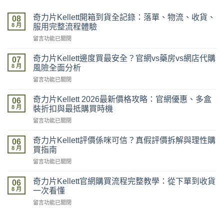
奇力片Kellett開箱到貨全記錄：落單、物流、收貨、
08
8 月
服用完整流程體驗
在
留言功能已關閉
〈奇
力
奇力片Kellett邊度買最安全？官網vs藥房vs網店代購
07
片
8 月
風險全面分析
Kellett
在
留言功能已關閉
開
〈奇
箱
力
到
奇力片Kellett 2026最新價格攻略：官網優惠、多盒
06
片
貨
8 月
裝折扣與最抵購買時機
Kellett
全
在
留言功能已關閉
邊
記
〈奇
度
錄：
力
買
奇力片Kellett評價係咪可信？真假評價拆解與理性購
落
06
片
最
8 月
單、
買指南
Kellett
安
物
在
留言功能已關閉
2026
全？
流、
〈奇
最
官
收
力
新
奇力片Kellett官網購買流程完整教學：從下單到收貨
網
06
貨、
片
價
8 月
vs
一次看懂
服
Kellett
格
藥
用
在
留言功能已關閉
評
攻
房
完
〈奇
價
略：
vs
整
力
係
官
網