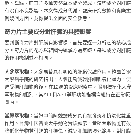
參、當歸、鹿茸等多種天然草本成分製成。這些成分對肝臟
有沒有不良影響？本文從成分代謝、臨床研究數據和實際案
例幾個方面，為你提供全面的安全參考。
奇力片主要成分對肝臟的具體影響
要判斷奇力片對肝臟有影響嗎，首先要逐一分析它的核心成
分。奇力片的配方以韓國傳統漢方為基礎，每種成分對肝臟
的作用機制並不相同。
人參萃取物：
人參皂苷具有明確的肝臟保護作用。韓國首爾
大學醫學院的研究指出，人參能夠減輕肝細胞氧化壓力，促
進受損肝細胞修復。在12週的臨床觀察中，服用標準化人參
萃取物的組別，其ALT和AST等肝功能指標均維持在正常範
圍內。
當歸萃取物：
當歸中的阿魏酸成分具有抗發炎和抗氧化雙重
作用。台灣中國醫藥大學動物實驗顯示，當歸萃取物能有效
降低化學物質引起的肝損傷，減少肝細胞壞死範圍，對肝臟