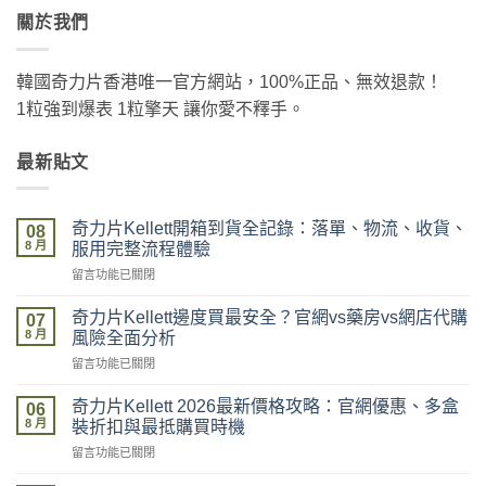
關於我們
韓國奇力片香港唯一官方網站，100%正品、無效退款！
1粒強到爆表 1粒擎天 讓你愛不釋手。
最新貼文
奇力片Kellett開箱到貨全記錄：落單、物流、收貨、
08
8 月
服用完整流程體驗
在
留言功能已關閉
〈奇
力
奇力片Kellett邊度買最安全？官網vs藥房vs網店代購
07
片
8 月
風險全面分析
Kellett
在
留言功能已關閉
開
〈奇
箱
力
到
奇力片Kellett 2026最新價格攻略：官網優惠、多盒
06
片
貨
8 月
裝折扣與最抵購買時機
Kellett
全
在
留言功能已關閉
邊
記
〈奇
度
錄：