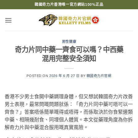
Skip
韓國奇力片香港唯一官方網站100%正品
to
content
男性健康
奇力片同中藥一齊食可以嗎？中西藥
混用完整安全須知
POSTED ON
2026 年 6 月 27 日
BY
韓國奇力片官網
香港不少男士食開中藥調理身體，但又想試韓國奇力片改善
男士表現，最常問嘅問題就係：「奇力片同中藥可唔可以一
齊食？」答案唔係簡單嘅得或唔得，而係取決於你食緊邊類
中藥、相隔幾耐食、同埋個人體質。本文從藥理角度為你拆
解奇力片與中藥混合服用嘅真實風險。