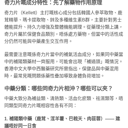
奇力片嘅成分特性：先了解藥物作用原理
奇力片（Kellett）主打嘅核心成分包括韓國人參萃取物、鹿
茸精華、瑪卡提取物、鋅及多種維生素B群，主要針對男士
體能提升、持久力增強及整體機能調理。從藥理分類上講，
奇力片屬於保健食品類別，唔係處方藥物，但當中的活性成
分仍然可能與中藥產生交互作用。
最需要注意嘅係奇力片當中的補氣活血成分，如果同中藥當
中的補陽類藥材一齊服用，可能會出現「補過頭」嘅情況。
香港中文大學中西醫藥研究所曾指出，保健品與中藥混用
時，最常見嘅問題係藥性疊加導致身體負荷增加。
中藥分類：哪些同奇力片相沖？哪些可以夾？
中藥大致分為補益類、清熱類、活血化瘀類、祛濕類等，唔
同類型同奇力片嘅相容性各有不同：
1. 補陽類中藥（鹿茸、淫羊藿、巴戟天、肉蓯蓉）—— 建
議唔好同一日食