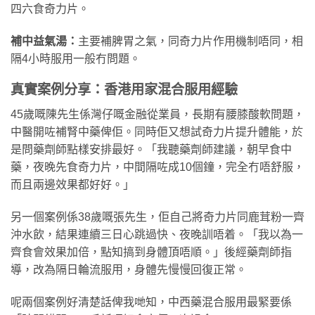
四六食奇力片。
補中益氣湯：
主要補脾胃之氣，同奇力片作用機制唔同，相
隔4小時服用一般冇問題。
真實案例分享：香港用家混合服用經驗
45歲嘅陳先生係灣仔嘅金融從業員，長期有腰膝酸軟問題，
中醫開咗補腎中藥俾佢。同時佢又想試奇力片提升體能，於
是問藥劑師點樣安排最好。「我聽藥劑師建議，朝早食中
藥，夜晚先食奇力片，中間隔咗成10個鐘，完全冇唔舒服，
而且兩邊效果都好好。」
另一個案例係38歲嘅張先生，佢自己將奇力片同鹿茸粉一齊
沖水飲，結果連續三日心跳過快、夜晚訓唔着。「我以為一
齊食會效果加倍，點知搞到身體頂唔順。」後經藥劑師指
導，改為隔日輪流服用，身體先慢慢回復正常。
呢兩個案例好清楚話俾我哋知，中西藥混合服用最緊要係