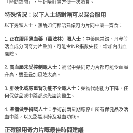
「時間錯開」，千祈唔好貪方便一次過食。
特殊情況：以下人士絕對唔可以混合服用
以下幾類人士，無論如何都唔建議奇力片同中藥一齊食：
1.
正在服用薄血藥（華法林）嘅人士：
中藥嘅當歸、丹參等
活血成分同奇力片疊加，可能令INR指數失控，增加內出血
風險。
2.
高血壓未受控制嘅人士：
補陽中藥同奇力片都可能令血壓
升高，雙重疊加風險太高。
3.
肝硬化或嚴重腎功能不全嘅人士：
藥物代謝能力下降，任
何保健品或中藥都應先諮詢醫生。
4.
準備做手術嘅人士：
手術前兩星期應停止所有保健品及活
血中藥，以免影響麻醉及凝血功能。
正確服用奇力片嘅最佳時間建議