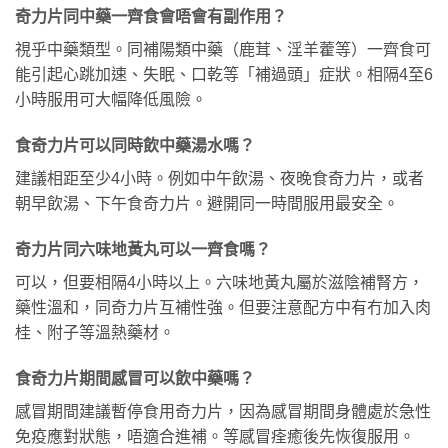
奇力片同中藥一齊食會唔會有副作用？
視乎中藥類型。同補陽類中藥（鹿茸、淫羊藿等）一齊食可
能引起心跳加速、失眠、口乾等「補過頭」症狀。相隔4至6
小時服用可大幅降低風險。
食奇力片可以同時飲中藥湯水嗎？
建議相距至少4小時。例如中午飲湯、夜晚食奇力片，或者
朝早飲湯、下午食奇力片。避開同一時間服用最安全。
奇力片同六味地黃丸可以一齊食嗎？
可以，但要相隔4小時以上。六味地黃丸屬於滋陰補腎方，
藥性溫和，同奇力片互補性強。但要注意配方中有冇加入肉
桂、附子等溫熱藥材。
食奇力片期間感冒可以飲中藥嗎？
感冒期間建議暫停食用奇力片，因為感冒期間身體處於急性
免疫應對狀態，唔適合進補。等感冒痊癒後先恢復服用。