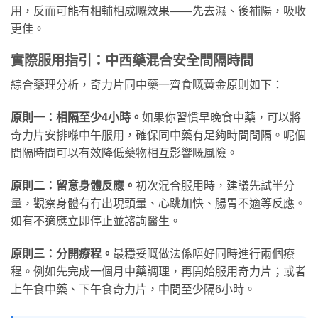
用，反而可能有相輔相成嘅效果——先去濕、後補陽，吸收
更佳。
實際服用指引：中西藥混合安全間隔時間
綜合藥理分析，奇力片同中藥一齊食嘅黃金原則如下：
原則一：相隔至少4小時。
如果你習慣早晚食中藥，可以將
奇力片安排喺中午服用，確保同中藥有足夠時間間隔。呢個
間隔時間可以有效降低藥物相互影響嘅風險。
原則二：留意身體反應。
初次混合服用時，建議先試半分
量，觀察身體有冇出現頭暈、心跳加快、腸胃不適等反應。
如有不適應立即停止並諮詢醫生。
原則三：分開療程。
最穩妥嘅做法係唔好同時進行兩個療
程。例如先完成一個月中藥調理，再開始服用奇力片；或者
上午食中藥、下午食奇力片，中間至少隔6小時。