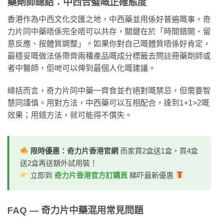
藥劑師總結：中西合璧嘅正確態度
香港作為中西文化交匯之地，中西藥並用係好普遍嘅事。奇
力片同中藥唔係完全唔可以共存，關鍵在於「時間錯開、留
意反應、按體質調整」。如果你對自己嘅體質唔係好肯定，
最穩妥嘅做法係帶齊兩種產品嘅成分標籤去問註冊藥劑師或
者中醫師，佢哋可以俾到最個人化嘅建議。
總括而言，奇力片同中藥一齊食並冇絕對嘅禁忌，但需要智
慧同謹慎。用對方法，中西藥可以互相配合，達到1+1>2嘅
效果；用錯方法，就可能得不償失。
限時優惠：奇力片香港官網
而家買2盒送1盒，買4盒
送2盒再送額外試用裝！
立即到
奇力片香港官方訂購頁
睇吓最新優惠
FAQ — 奇力片中藥混用常見問題