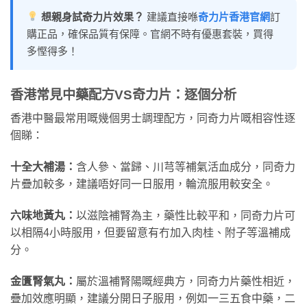
想親身試奇力片效果？
建議直接喺
奇力片香港官網
訂
購正品，確保品質有保障。官網不時有優惠套裝，買得
多慳得多！
香港常見中藥配方VS奇力片：逐個分析
香港中醫最常用嘅幾個男士調理配方，同奇力片嘅相容性逐
個睇：
十全大補湯：
含人參、當歸、川芎等補氣活血成分，同奇力
片疊加較多，建議唔好同一日服用，輪流服用較安全。
六味地黃丸：
以滋陰補腎為主，藥性比較平和，同奇力片可
以相隔4小時服用，但要留意有冇加入肉桂、附子等溫補成
分。
金匱腎氣丸：
屬於溫補腎陽嘅經典方，同奇力片藥性相近，
疊加效應明顯，建議分開日子服用，例如一三五食中藥，二