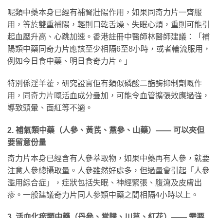
呢類中藥本身已經有補腎壯陽作用，如果同奇力片一齊服
用，等於雙重補陽，輕則口乾舌燥、失眠心煩，重則可能引
起血壓升高、心跳加速。香港註冊中醫師林醫師建議：「補
陽類中藥同奇力片應該至少相隔6至8小時，或者輪流服用，
例如今日食中藥、明日食奇力片。」
特別係淫羊藿，研究證實佢有類似磷酸二酯酶抑制劑嘅作
用，同奇力片嘅活血成分疊加，可能令血管擴張效應過強，
導致頭暈、面紅等不適。
2. 補氣類中藥（人參、黃芪、黨參、山藥）—— 可以夾但
要留意份量
奇力片本身已經含有人參萃取物，如果中藥再有人參，就要
注意人參總攝取量。人參雖然好處多，但過量會引起「人參
濫用綜合症」，症狀包括失眠、神經緊張、腹瀉及皮膚出
疹。一般建議奇力片同人參類中藥之間相隔4小時以上。
3. 活血化瘀類中藥（丹參、當歸、川芎、紅花）—— 需要