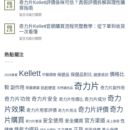
力
買
奇力片Kellett評價係咪可信？真假評價拆解與理性購
落
06
片
最
8 月
單、
買指南
Kellett
安
物
在
留言功能已關閉
2026
全？
流、
〈奇
最
官
收
力
新
奇力片Kellett官網購買流程完整教學：從下單到收貨
網
06
貨、
片
價
8 月
vs
一次看懂
服
Kellett
格
藥
用
在
留言功能已關閉
評
攻
房
完
〈奇
價
略：
vs
整
力
係
官
網
流
片
熱點關注
咪
網
店
程
Kellett
可
優
代
體
官
信？
惠、
購
驗〉
網
真
多
Kellett
風
中
購
價格比
保健品對比
假
保健品
健康資訊
中醫調理
盒
2026推薦
險
買
評
裝
全
流
奇力片
價
折
面
較
副作用
奇力片副作用
勃起硬度
劑量建議
程
天然補充品
拆
扣
分
完
解
與
析〉
奇力
整
奇力片功效
奇力片安全
奇力片成分
與
奇力片性價比
最
中
教
理
抵
片效果
奇力
學：
奇力片評價
性
購
奇力片用家評價
奇力片用法
從
購
買
下
片購買
買
時
安全使用
官方渠道
安全購買
性
奇力片香港
床上表現
單
指
機〉
到
南〉
性能力提升
正貨
健康
中
正品購買
用家評價
男士保健
持久力提升