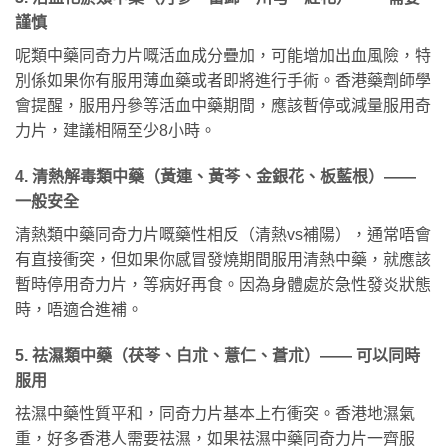
謹慎
呢類中藥同奇力片嘅活血成分疊加，可能增加出血風險，特
別係如果你有服用薄血藥或者即將進行手術。香港藥劑師學
會提醒，服用丹參等活血中藥期間，應該暫停或減量服用奇
力片，建議相隔至少8小時。
4. 清熱解毒類中藥（黃連、黃芩、金銀花、板藍根）——
一般安全
清熱類中藥同奇力片嘅藥性相反（清熱vs補陽），通常唔會
有直接衝突，但如果你感冒發燒期間服用清熱中藥，就應該
暫時停用奇力片，等病好再食。因為身體處於急性發炎狀態
時，唔適合進補。
5. 祛濕類中藥（茯苓、白朮、薏仁、蒼朮）—— 可以同時
服用
祛濕中藥性質平和，同奇力片基本上冇衝突。香港地濕氣
重，好多香港人需要祛濕，如果祛濕中藥同奇力片一齊服