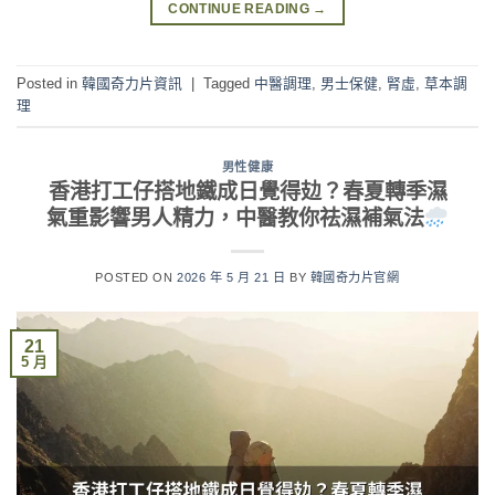
CONTINUE READING
→
Posted in
韓國奇力片資訊
|
Tagged
中醫調理
,
男士保健
,
腎虛
,
草本調
理
男性健康
香港打工仔搭地鐵成日覺得攰？春夏轉季濕
氣重影響男人精力，中醫教你祛濕補氣法
POSTED ON
2026 年 5 月 21 日
BY
韓國奇力片官網
21
5 月