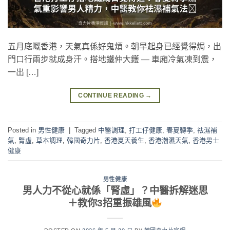
五月底嘅香港，天氣真係好鬼煩。朝早起身已經覺得焗，出
門口行兩步就成身汗。搭地鐵仲大鑊 — 車廂冷氣凍到震，
一出 […]
CONTINUE READING
→
Posted in
男性健康
|
Tagged
中醫調理
,
打工仔健康
,
春夏轉季
,
祛濕補
氣
,
腎虛
,
草本調理
,
韓國奇力片
,
香港夏天養生
,
香港潮濕天氣
,
香港男士
健康
男性健康
男人力不從心就係「腎虛」？中醫拆解迷思
＋教你3招重振雄風