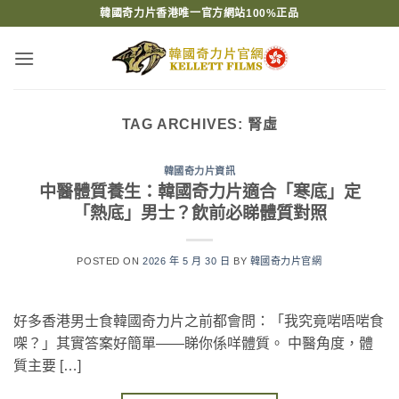
Skip
韓國奇力片香港唯一官方網站100%正品
to
content
TAG ARCHIVES:
腎虛
韓國奇力片資訊
中醫體質養生：韓國奇力片適合「寒底」定
「熱底」男士？飲前必睇體質對照
POSTED ON
2026 年 5 月 30 日
BY
韓國奇力片官網
好多香港男士食韓國奇力片之前都會問：「我究竟啱唔啱食
㗎？」其實答案好簡單——睇你係咩體質。 中醫角度，體
質主要 […]