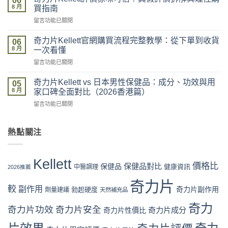
06
片
最
8 月
買指南
Kellett
安
在
留言功能已關閉
2026
全？
〈奇
最
官
力
新
奇力片Kellett官網購買流程完整教學：從下單到收貨
網
06
片
價
8 月
vs
一次看懂
Kellett
格
藥
在
留言功能已關閉
評
攻
房
〈奇
價
略：
vs
力
係
奇力片Kellett vs 日本男性保健品：成分、功效與用
官
05
網
片
咪
8 月
網
家口碑全面對比（2026香港篇）
店
Kellett
可
優
代
在
留言功能已關閉
官
信？
惠、
購
〈奇
網
真
多
風
力
購
假
盒
險
片
熱點關注
買
評
裝
全
Kellett
流
價
折
面
vs
程
拆
扣
分
日
完
解
Kellett
與
析〉
本
價格比
保健品對比
整
保健品
健康資訊
中醫調理
與
2026推薦
最
中
男
教
理
抵
性
奇力片
學：
性
購
較
副作用
奇力片副作用
勃起硬度
劑量建議
保
天然補充品
從
購
買
健
下
買
時
奇力
品：
奇力片功效
奇力片安全
單
奇力片成分
奇力片性價比
指
機〉
成
到
南〉
中
分、
收
中