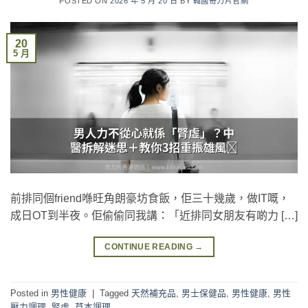
POSTED ON
2026 年 5 月 20 日
BY
韓國奇力片官網
20
5 月
前排同個friend喺旺角朗豪坊食飯，佢三十幾歲，做IT嘅，
成日OT到半夜。佢偷偷同我講：「近排同女朋友有啲力 […]
CONTINUE READING
→
Posted in
男性健康
|
Tagged
天然補充品
,
男士保健品
,
男性健康
,
男性
壓力調理
,
腎虛
,
草本調理