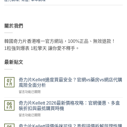
關於我們
韓國奇力片香港唯一官方網站，100%正品、無效退款！
1粒強到爆表 1粒擎天 讓你愛不釋手。
最新貼文
奇力片Kellett邊度買最安全？官網vs藥房vs網店代購
07
8 月
風險全面分析
在
留言功能已關閉
〈奇
力
奇力片Kellett 2026最新價格攻略：官網優惠、多盒
06
片
8 月
裝折扣與最抵購買時機
Kellett
在
留言功能已關閉
邊
〈奇
度
力
買
奇力片Kellett評價係咪可信？真假評價拆解與理性購