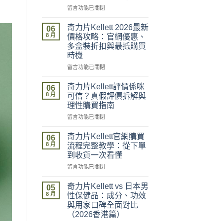
在
留言功能已關閉
〈奇
力
奇力片Kellett 2026最新
06
片
8 月
價格攻略：官網優惠、
Kellett
多盒裝折扣與最抵購買
邊
時機
度
買
在
留言功能已關閉
最
〈奇
安
力
奇力片Kellett評價係咪
06
全？
片
8 月
可信？真假評價拆解與
官
Kellett
理性購買指南
網
2026
vs
在
最
留言功能已關閉
藥
〈奇
新
房
力
價
奇力片Kellett官網購買
06
vs
片
格
8 月
流程完整教學：從下單
網
Kellett
攻
到收貨一次看懂
店
評
略：
在
代
價
留言功能已關閉
官
〈奇
購
係
網
力
風
咪
優
奇力片Kellett vs 日本男
05
片
險
可
惠、
8 月
性保健品：成分、功效
Kellett
全
信？
多
與用家口碑全面對比
官
面
真
盒
（2026香港篇）
網
分
假
裝