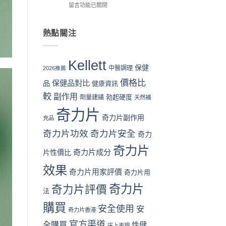
購
析〉
評
在
折
留言功能已關閉
買
中
價
〈奇
扣
流
拆
力
與
程
解
片
最
熱點關注
完
與
Kellett
抵
整
理
vs
購
教
性
日
買
Kellett
學：
購
本
時
保健
中醫調理
2026推薦
從
買
男
機〉
價格比
下
保健品對比
指
性
品
中
健康資訊
單
南〉
保
較
副作用
勃起硬度
劑量建議
天然補
到
中
健
收
品：
奇力片
貨
成
奇力片副作用
充品
一
分、
奇力片功效
奇力片安全
次
奇力
功
看
效
奇力片
懂〉
與
奇力片成分
片性價比
中
用
效果
家
奇力片用家評價
奇力片用
口
碑
奇力片
奇力片評價
法
全
面
購買
安全使用
安
奇力片香港
對
比
官方渠道
全購買
性健
床上表現