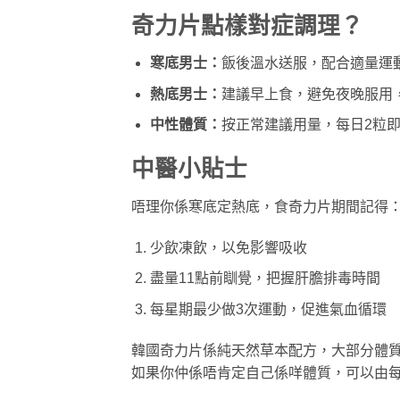
奇力片點樣對症調理？
寒底男士：
飯後溫水送服，配合適量運
熱底男士：
建議早上食，避免夜晚服用
中性體質：
按正常建議用量，每日2粒
中醫小貼士
唔理你係寒底定熱底，食奇力片期間記得
少飲凍飲，以免影響吸收
盡量11點前瞓覺，把握肝膽排毒時間
每星期最少做3次運動，促進氣血循環
韓國奇力片係純天然草本配方，大部分體
如果你仲係唔肯定自己係咩體質，可以由每