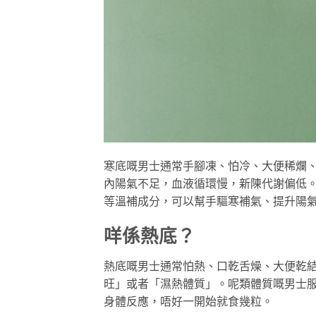
寒底嘅男士通常手腳凍、怕冷、大便稀爛
內陽氣不足，血液循環慢，新陳代謝偏低
等溫補成分，可以幫手驅寒補氣、提升陽
咩係熱底？
熱底嘅男士通常怕熱、口乾舌燥、大便乾
旺」或者「濕熱體質」。呢類體質嘅男士
身體反應，唔好一開始就食幾粒。