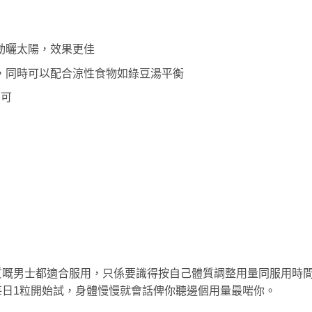
動曬太陽，效果更佳
，同時可以配合涼性食物如綠豆湯平衡
即可
：
質嘅男士都適合服用，只係要識得按自己體質調整用量同服用時
日1粒開始試，身體慢慢就會話俾你聽邊個用量最啱你。