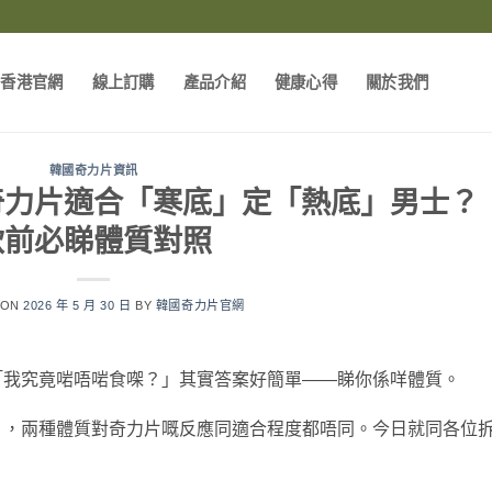
片香港官網
線上訂購
產品介紹
健康心得
關於我們
韓國奇力片資訊
奇力片適合「寒底」定「熱底」男士？
飲前必睇體質對照
 ON
2026 年 5 月 30 日
BY
韓國奇力片官網
「我究竟啱唔啱食㗎？」其實答案好簡單——睇你係咩體質。
」，兩種體質對奇力片嘅反應同適合程度都唔同。今日就同各位