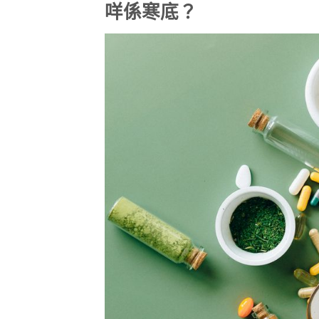
咩係寒底？