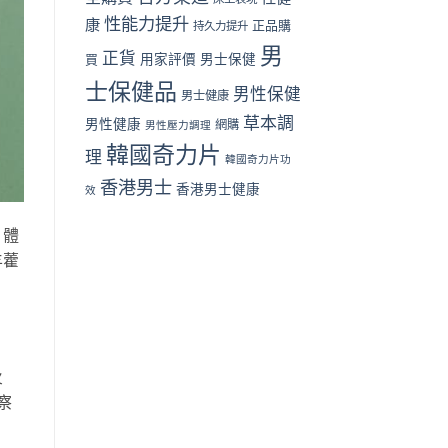
（2026
性能力提升
香
康
正品購
持久力提升
港
男
篇）〉
正貨
買
用家評價
男士保健
中
士保健品
男性保健
男士健康
草本調
男性健康
網購
男性壓力調理
韓國奇力片
理
韓國奇力片功
香港男士
香港男士健康
效
，體
羊藿
火
察