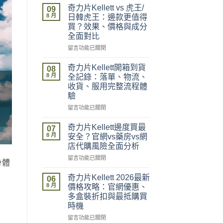
奇力片Kellett vs 虎王/
09
8 月
日韓虎王：邊款更值得
買？效果、價格與成分
全面對比
在
留言功能已關閉
〈奇
力
奇力片Kellett開箱到貨
08
片
8 月
全記錄：落單、物流、
Kellett
收貨、服用完整流程體
vs
驗
虎
王/
在
留言功能已關閉
日
〈奇
韓
力
奇力片Kellett邊度買最
07
虎
片
8 月
安全？官網vs藥房vs網
王：
Kellett
店代購風險全面分析
邊
開
款
在
箱
留言功能已關閉
身體
更
〈奇
到
值
力
貨
奇力片Kellett 2026最新
06
得
片
全
8 月
價格攻略：官網優惠、
買？
Kellett
記
多盒裝折扣與最抵購買
效
邊
錄：
時機
果、
度
落
價
買
單、
在
留言功能已關閉