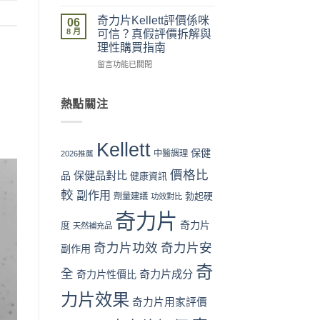
格
最
物
〈奇
與
安
流、
力
奇力片Kellett評價係咪
06
成
全？
收
片
8 月
可信？真假評價拆解與
分
官
貨、
Kellett
理性購買指南
全
網
服
2026
面
vs
在
用
最
留言功能已關閉
對
藥
〈奇
完
新
比〉
房
力
整
價
中
vs
片
流
格
熱點關注
網
Kellett
程
攻
店
評
體
略：
代
價
驗〉
官
Kellett
購
係
中
網
保健
中醫調理
2026推薦
風
咪
優
價格比
險
可
保健品對比
惠、
品
健康資訊
全
信？
多
較
副作用
勃起硬
劑量建議
功效對比
面
真
盒
分
假
裝
奇力片
析〉
評
折
奇力片
度
天然補充品
中
價
扣
奇力片功效
奇力片安
拆
與
副作用
解
最
奇
與
全
抵
奇力片成分
奇力片性價比
理
購
力片效果
性
買
奇力片用家評價
購
時
買
機〉