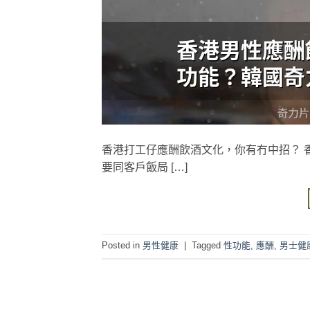
香港打工仔應酬飲酒文化，你有冇中招？ 
要同客戶飯局 […]
Posted in
男性健康
|
Tagged
性功能
,
應酬
,
男士健