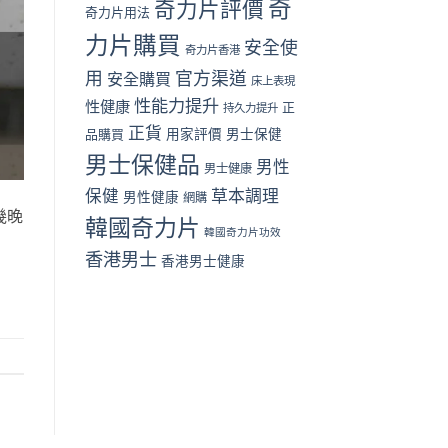
奇
奇力片評價
奇力片用法
指
中
南〉
力片購買
安全使
中
奇力片香港
用
官方渠道
安全購買
床上表現
性能力提升
性健康
正
持久力提升
正貨
品購買
用家評價
男士保健
男士保健品
男性
男士健康
保健
草本調理
男性健康
網購
幾晚
韓國奇力片
韓國奇力片功效
香港男士
香港男士健康