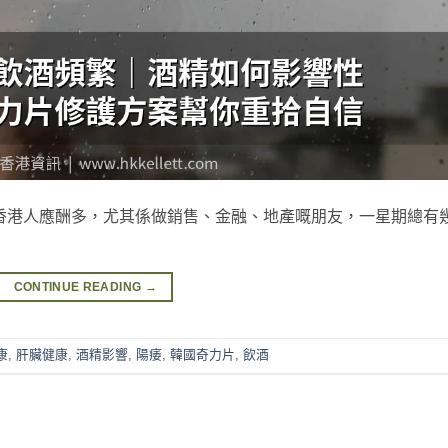
香港人應酬多，尤其係做銷售、金融、地產嘅朋友，一星期總有
CONTINUE READING
→
康
,
肝臟健康
,
酒精影響
,
陽痿
,
韓國奇力片
,
飲酒