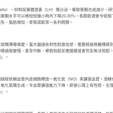
 cells），抑制促黃體激素（LH）嘅分泌，導致睪酮合成減少。研
睪酮水平可以喺短短幾小時內下降20-30%。長期飲酒會令呢個
流失、脂肪增加、骨質疏鬆等一系列問題。
信號嘅傳導速度。當大腦接收到性刺激信號，需要經過脊髓傳遞
傳導過程變慢，甚至中斷，導致勃起反應遲緩或者完全無法勃起
到」。
過程依賴血管內皮細胞釋放一氧化氮（NO）來擴張血管。酒精
一氧化氮嘅生成，令血管擴張能力下降。即使心理上有性慾，生
力」。