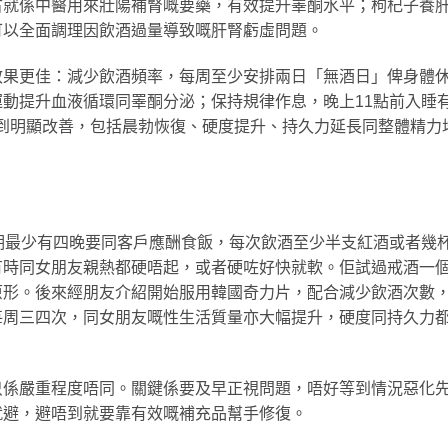
古就係中醫用來壯陽補腎嘅要藥，有效提升睪酮水平；枸杞子養
可以全面調理因飲酒過量導致嘅肝腎虧虛問題。
效果更佳：減少飲酒頻率，每周至少安排兩日「無酒日」俾身體
動提升血液循環同睪酮分泌；保持規律作息，晚上11點前入睡
受到明顯改善，包括晨勃恢復、硬度提升、持久力延長同整體精力
期最少有四晚要同客戶應酬食飯，每次飲酒至少半支紅酒或者幾
有時同女朋友親熱都硬唔起，或者硬咗好快就軟。佢試過戒酒一
原形。後來經朋友介紹開始服用韓國奇力片，配合減少飲酒次數
每周三四次，同女朋友嘅性生活質量亦大幅提升，硬度同持久力
只係嚴重程度唔同。關鍵係要及早正視問題，唔好等到情況惡化
就避，避唔到就要靠有效嘅補充品幫手修復。