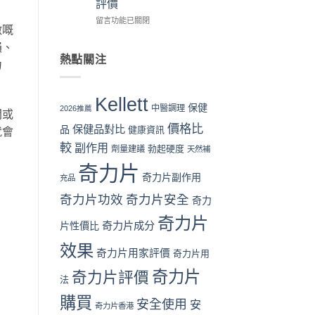
評價
教
性
日
買
學：
購
本
時
在
留言功能已關閉
激嘅
從
買
男
機〉
〈奇
下
指
性
中
力
損、
單
南〉
保
片
熱點關注
力
到
中
健
Kellett
收
品：
vs
貨
成
韓
Kellett
一
分、
國
保健
中醫調理
2026推薦
間或
次
功
男
價格比
看
效
保健品對比
性
品
健康資訊
就會
懂〉
與
保
較
副作用
勃起硬度
劑量建議
天然補
中
用
健
家
品
奇力片
口
全
奇力片副作用
充品
碑
面
奇力片功效
奇力片安全
全
奇力
比
面
較：
奇力片
對
成
奇力片成分
片性價比
比
分、
效果
（2026
效
奇力片用家評價
奇力片用
香
果、
港
價
奇力片
奇力片評價
法
篇）〉
格
中
與
購買
安全使用
安
奇力片香港
用