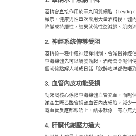
酒精會直接作用於睪丸間質細胞（Leydig
顯示，健康男性單次飲用大量酒精後，體內
降變成持續性，結果就係性慾減退、肌肉
2. 神經系統傳導受阻
酒精係一種中樞神經抑制劑，會減慢神經
莖海綿體先可以觸發勃起。酒精會令呢個
個就係點解人哋成日話「飲醉咗咩都做唔
3. 血管內皮功能受損
勃起嘅核心係陰莖海綿體血管充血，而呢個
謝產生嘅乙醛會損害血管內皮細胞，減少
嘅血管反應都跟唔上，結果就係「有心無
4. 肝臟代謝壓力過大