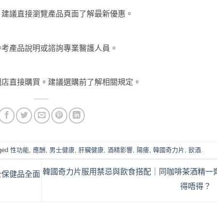
。建議直接瀏覽產品頁面了解最新優惠。
？
參考產品說明或諮詢專業醫護人員。
網店直接購買。建議選購前了解相關規定。
ged
性功能
,
應酬
,
男士健康
,
肝臟健康
,
酒精影響
,
陽痿
,
韓國奇力片
,
飲酒
.
韓國奇力片服用禁忌與飲食搭配｜同咖啡茶酒精一
士保健品全面
得唔得？