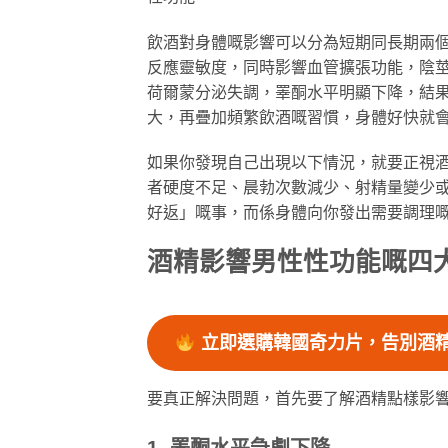
飲酒對身體嘅影響可以分為短期同長期兩
反應靈敏度，同時影響血管擴張功能，陰
荷爾蒙分泌失調，睪酮水平明顯下降，結
大，再疊加頻繁飲酒嘅習慣，身體好快就
如果你發現自己出現以下情況，就要正視
者硬度不足、晨勃次數減少、射精量變少
好返」嘅事，而係身體向你發出需要調理
酒精影響男性性功能嘅四
立即選購韓國奇力片，告別酒
要真正解決問題，首先要了解酒精點樣影
1. 睪酮水平急劇下降