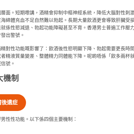
個層面。短期嚟講，酒精會抑制中樞神經系統，降低大腦對性刺
莖海綿體充血不足自然難以勃起。長期大量飲酒更會導致肝臟受
果就係性慾減退、勃起功能障礙甚至不育。香港男士普遍工作壓
會發出警號。
酒精對性功能嘅影響了：飲酒後性慾明顯下降、勃起需要更長時
或者精液質量變差、整體精力同體能下降。呢啲唔係「飲多兩杯
嘅信號。
大機制
精後遺症
響男性性功能。以下係四個主要機制：