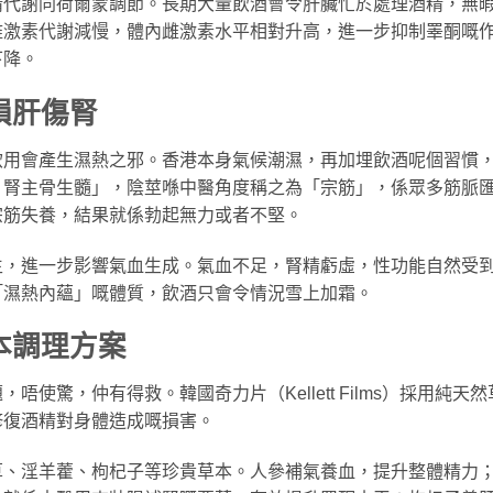
精代謝同荷爾蒙調節。長期大量飲酒會令肝臟忙於處理酒精，無
雌激素代謝減慢，體內雌激素水平相對升高，進一步抑制睪酮嘅
下降。
損肝傷腎
飲用會產生濕熱之邪。香港本身氣候潮濕，再加埋飲酒呢個習慣
，腎主骨生髓」，陰莖喺中醫角度稱之為「宗筋」，係眾多筋脈
宗筋失養，結果就係勃起無力或者不堅。
生，進一步影響氣血生成。氣血不足，腎精虧虛，性功能自然受
「濕熱內蘊」嘅體質，飲酒只會令情況雪上加霜。
本調理方案
使驚，仲有得救。韓國奇力片（Kellett Films）採用純天然
修復酒精對身體造成嘅損害。
草、淫羊藿、枸杞子等珍貴草本。人參補氣養血，提升整體精力