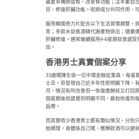
蟲夏草補肺益腎，改善腎功能；淫羊藿自
目，修復肝臟功能。呢啲成分共同作用，
服用韓國奇力片配合以下生活習慣調整，
息；多飲水促進酒精代謝產物排出；適量運
肝臟修復。通常連續服用4-6星期就會感
加。
香港男士真實個案分享
33歲嘅陳生係一位中環金融從業員，每星
士忌。佢發現自己近半年性慾明顯下降，
月，情況有所改善但一恢復應酬就又打回
個星期後就感覺到明顯不同，晨勃恢復到
返嚟。
而其實唔少香港男士都有類似情況，分別
始調理。身體係自己嘅，應酬飲酒可以避