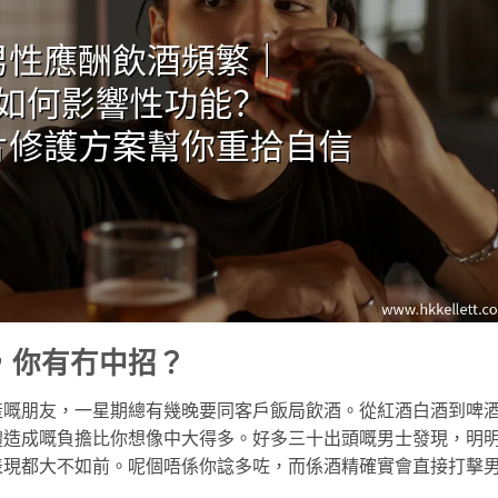
，你有冇中招？
產嘅朋友，一星期總有幾晚要同客戶飯局飲酒。從紅酒白酒到啤
體造成嘅負擔比你想像中大得多。好多三十出頭嘅男士發現，明
表現都大不如前。呢個唔係你諗多咗，而係酒精確實會直接打擊