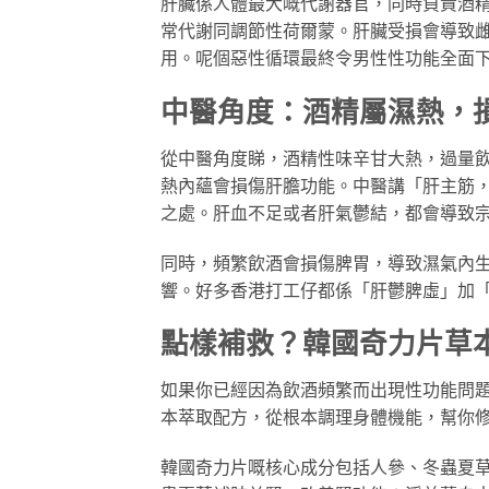
肝臟係人體最大嘅代謝器官，同時負責酒
常代謝同調節性荷爾蒙。肝臟受損會導致
用。呢個惡性循環最終令男性性功能全面
中醫角度：酒精屬濕熱，
從中醫角度睇，酒精性味辛甘大熱，過量
熱內蘊會損傷肝膽功能。中醫講「肝主筋
之處。肝血不足或者肝氣鬱結，都會導致
同時，頻繁飲酒會損傷脾胃，導致濕氣內
響。好多香港打工仔都係「肝鬱脾虛」加
點樣補救？韓國奇力片草
如果你已經因為飲酒頻繁而出現性功能問題，唔
本萃取配方，從根本調理身體機能，幫你
韓國奇力片嘅核心成分包括人參、冬蟲夏