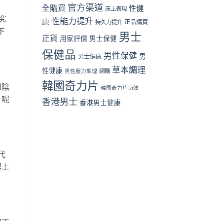
家
官方渠道
全購買
性健
床上表現
評
究
性能力提升
價〉
康
正品購買
持久力提升
中
下
男士
正貨
用家評價
男士保健
保健品
男性保健
男
男士健康
草本調理
性健康
男性壓力調理
網購
韓國奇力片
到陰
韓國奇力片功效
。呢
香港男士
香港男士健康
代
理上