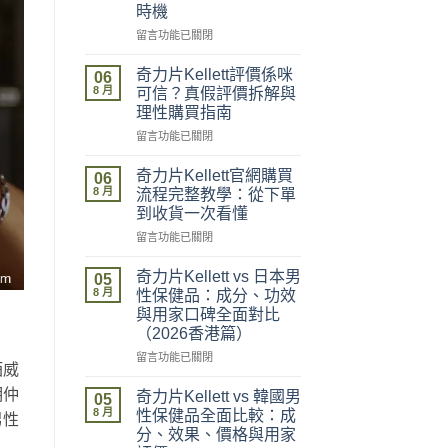
時機
在
留言功能已關閉
〈奇
力
奇力片Kellett評價係咪
06
片
8 月
可信？真假評價拆解與
Kellett
理性購買指南
2026
在
最
留言功能已關閉
〈奇
新
力
價
奇力片Kellett官網購買
06
片
格
8 月
流程完整教學：從下單
Kellett
攻
到收貨一次看懂
評
略：
在
價
留言功能已關閉
官
〈奇
係
網
力
咪
優
奇力片Kellett vs 日本男
05
片
可
惠、
8 月
性保健品：成分、功效
Kellett
信？
多
與用家口碑全面對比
官
真
盒
（2026香港篇）
網
假
裝
購
評
在
折
留言功能已關閉
酒威
買
價
〈奇
扣
流
拆
力
與
明仲
奇力片Kellett vs 韓國男
05
程
解
片
最
8 月
性保健品全面比較：成
男性
完
與
Kellett
抵
分、效果、價格與用家
整
理
vs
購