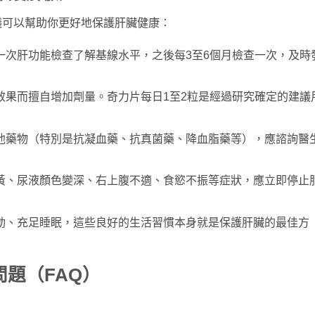
議可以幫助你更好地保護肝臟健康：
一次肝功能檢查了解基線水平，之後每3至6個月檢查一次，及時
效果而擅自增加劑量。奇力片每日1至2粒是經過研究確定的建議
他藥物（特別是抗凝血藥、抗真菌藥、降血脂藥等），應諮詢醫
黃、尿液顏色變深、右上腹不適、食慾不振等症狀，應立即停止
動、充足睡眠，這些良好的生活習慣本身就是保護肝臟的最佳方
題（FAQ）