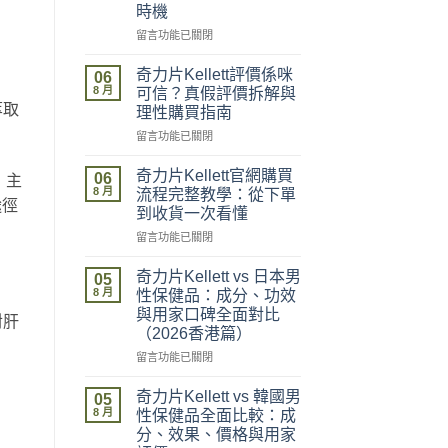
時機
在
留言功能已關閉
〈奇
力
奇力片Kellett評價係咪
06
片
8 月
可信？真假評價拆解與
Kellett
萃取
理性購買指南
2026
在
最
留言功能已關閉
〈奇
新
力
價
奇力片Kellett官網購買
06
）主
片
格
8 月
流程完整教學：從下單
途徑
Kellett
攻
到收貨一次看懂
評
略：
在
價
留言功能已關閉
官
〈奇
係
網
力
咪
優
奇力片Kellett vs 日本男
05
片
可
惠、
8 月
性保健品：成分、功效
Kellett
信？
多
與用家口碑全面對比
對肝
官
真
盒
（2026香港篇）
網
假
裝
購
評
在
折
留言功能已關閉
買
價
〈奇
扣
流
拆
力
與
奇力片Kellett vs 韓國男
05
程
解
片
最
8 月
性保健品全面比較：成
完
與
Kellett
抵
分、效果、價格與用家
整
理
vs
購