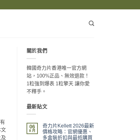
關於我們
韓國奇力片香港唯一官方網
站，100%正品、無效退款！
1粒強到爆表 1粒擎天 讓你愛
不釋手。
最新貼文
臟有
奇力片Kellett 2026最新
06
本文
8 月
價格攻略：官網優惠、
多盒裝折扣與最抵購買
生及