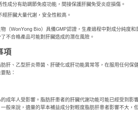
活性成分有助調節免疫功能，間接保護肝臟免受炎症損傷。
不經肝臟大量代謝，安全性較高。
WonYong Bio）具備GMP認證，生產過程中對成分純度和
少了不合格產品可能對肝臟造成的潛在風險。
事項
脂肪肝、乙型肝炎帶菌、肝硬化或肝功能異常等，在服用任何保
量要點：
%的成年人受影響。脂肪肝患者的肝臟代謝功能可能已經受到影
。一般來說，適量的草本補益成分對輕度脂肪肝患者影響不大，