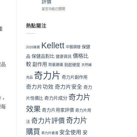
評價
教
性
日
買
學：
購
本
時
在
留言功能已關閉
從
買
男
機〉
〈奇
下
指
性
中
力
單
南〉
保
片
熱點關注
重
到
中
健
Kellett
收
品：
vs
貨
成
韓
Kellett
一
分、
國
保健
中醫調理
2026推薦
次
功
男
價格比
看
效
保健品對比
性
品
健康資訊
懂〉
與
保
較
副作用
健品
勃起硬度
劑量建議
天然補
中
用
健
家
品
奇力片
口
全
奇力片副作用
充品
碑
面
奇力片功效
奇力片安全
全
奇力
比
面
較：
奇力片
對
成
奇力片成分
片性價比
響，
比
分、
但每
效果
（2026
效
奇力片用家評價
奇力片用
香
果、
港
價
奇力片
奇力片評價
法
篇）〉
格
中
與
購買
安全使用
安
奇力片香港
用