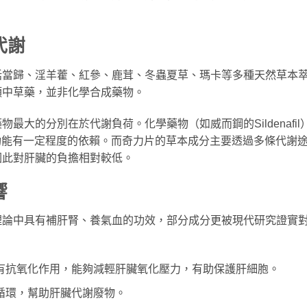
代謝
括當歸、淫羊藿、紅參、鹿茸、冬蟲夏草、瑪卡等多種天然草本
類中草藥，並非化學合成藥物。
大的分別在於代謝負荷。化學藥物（如威而鋼的Sildenafil
肝功能有一定程度的依賴。而奇力片的草本成分主要透過多條代謝
因此對肝臟的負擔相對較低。
響
理論中具有補肝腎、養氣血的功效，部分成分更被現代研究證實
有抗氧化作用，能夠減輕肝臟氧化壓力，有助保護肝細胞。
循環，幫助肝臟代謝廢物。