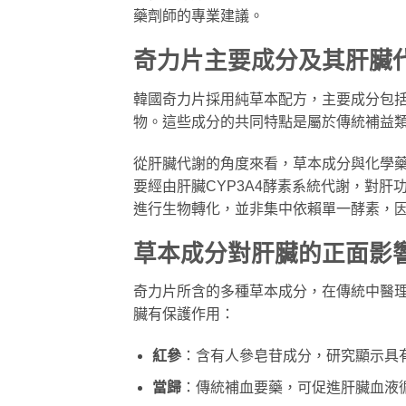
藥劑師的專業建議。
奇力片主要成分及其肝臟
韓國奇力片採用純草本配方，主要成分包
物。這些成分的共同特點是屬於傳統補益
從肝臟代謝的角度來看，草本成分與化學藥物最
要經由肝臟CYP3A4酵素系統代謝，對
進行生物轉化，並非集中依賴單一酵素，
草本成分對肝臟的正面影
奇力片所含的多種草本成分，在傳統中醫
臟有保護作用：
紅參
：含有人參皂苷成分，研究顯示具
當歸
：傳統補血要藥，可促進肝臟血液