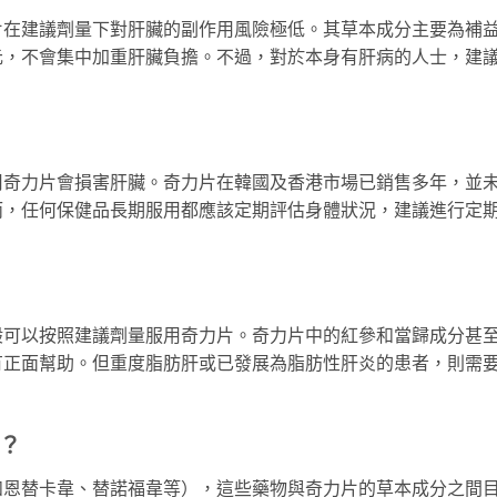
片在建議劑量下對肝臟的副作用風險極低。其草本成分主要為補
元，不會集中加重肝臟負擔。不過，對於本身有肝病的人士，建
用奇力片會損害肝臟。奇力片在韓國及香港市場已銷售多年，並
而，任何保健品長期服用都應該定期評估身體狀況，建議進行定
般可以按照建議劑量服用奇力片。奇力片中的紅參和當歸成分甚
有正面幫助。但重度脂肪肝或已發展為脂肪性肝炎的患者，則需
？
如恩替卡韋、替諾福韋等），這些藥物與奇力片的草本成分之間