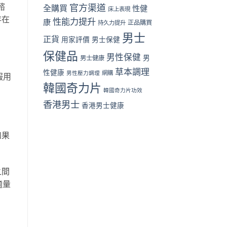
家
諮
官方渠道
全購買
性健
床上表現
評
存在
性能力提升
價〉
康
正品購買
持久力提升
中
男士
正貨
用家評價
男士保健
保健品
男性保健
男
男士健康
草本調理
性健康
男性壓力調理
網購
服用
韓國奇力片
韓國奇力片功效
香港男士
香港男士健康
如果
之間
適量