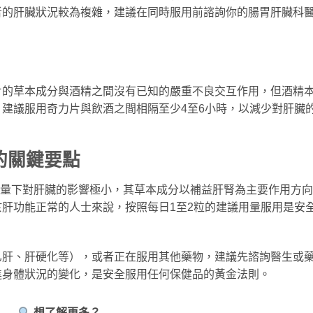
者的肝臟狀況較為複雜，建議在同時服用前諮詢你的腸胃肝臟科
片的草本成分與酒精之間沒有已知的嚴重不良交互作用，但酒精
建議服用奇力片與飲酒之間相隔至少4至6小時，以減少對肝臟
的關鍵要點
建議劑量下對肝臟的影響極小，其草本成分以補益肝腎為主要作用方
肝功能正常的人士來說，按照每日1至2粒的建議用量服用是安
乙肝、肝硬化等），或者正在服用其他藥物，建議先諮詢醫生或
進身體狀況的變化，是安全服用任何保健品的黃金法則。
想了解更多？