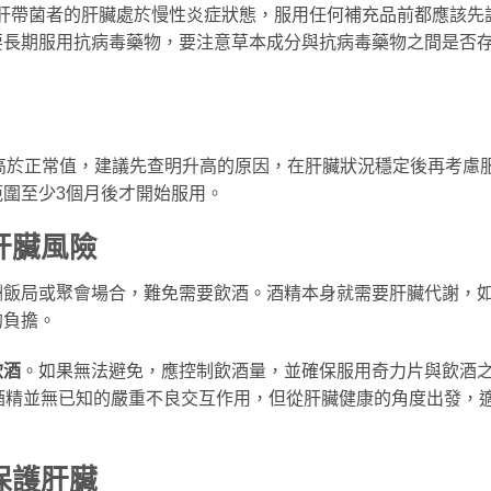
肝帶菌者的肝臟處於慢性炎症狀態，服用任何補充品前都應該先
要長期服用抗病毒藥物，要注意草本成分與抗病毒藥物之間是否
顯高於正常值，建議先查明升高的原因，在肝臟狀況穩定後再考慮
圍至少3個月後才開始服用。
肝臟風險
酬飯局或聚會場合，難免需要飲酒。酒精本身就需要肝臟代謝，
的負擔。
飲酒
。如果無法避免，應控制飲酒量，並確保服用奇力片與飲酒
酒精並無已知的嚴重不良交互作用，但從肝臟健康的角度出發，
保護肝臟