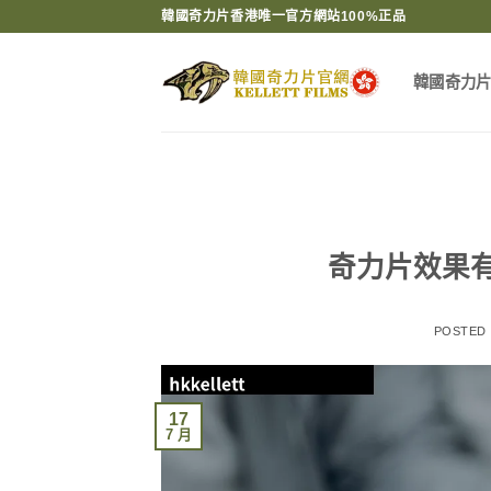
Skip
韓國奇力片香港唯一官方網站100%正品
to
content
韓國奇力
奇力片效果
POSTED
17
7 月