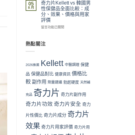
流
拆
力
與
奇力片Kellett vs 韓國男
05
程
解
片
最
8 月
性保健品全面比較：成
完
與
Kellett
抵
分、效果、價格與用家
整
理
vs
購
評價
教
性
日
買
學：
購
本
時
在
留言功能已關閉
從
買
男
機〉
〈奇
下
指
性
中
力
單
南〉
保
片
熱點關注
到
中
健
Kellett
收
品：
vs
貨
成
韓
Kellett
一
分、
國
保健
中醫調理
2026推薦
次
功
男
價格比
看
效
保健品對比
性
品
健康資訊
懂〉
與
保
較
副作用
勃起硬度
劑量建議
天然補
中
用
健
家
品
奇力片
口
全
奇力片副作用
充品
碑
面
奇力片功效
奇力片安全
全
奇力
比
面
較：
奇力片
對
成
奇力片成分
片性價比
比
分、
效果
（2026
效
奇力片用家評價
奇力片用
香
果、
港
價