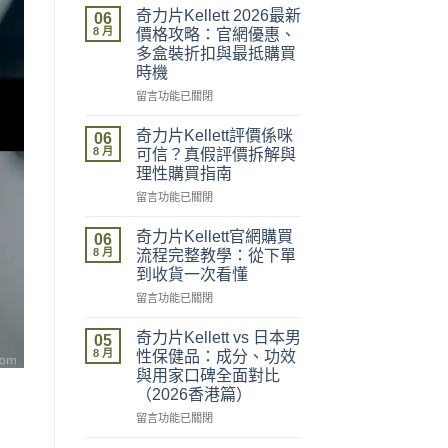
奇力片Kellett 2026最新
06
8 月
價格攻略：官網優惠、
多盒裝折扣與最抵購買
時機
在
留言功能已關閉
〈奇
力
奇力片Kellett評價係咪
06
片
8 月
可信？真假評價拆解與
Kellett
理性購買指南
2026
在
最
留言功能已關閉
〈奇
新
力
價
奇力片Kellett官網購買
06
片
格
8 月
流程完整教學：從下單
Kellett
攻
到收貨一次看懂
評
略：
在
價
留言功能已關閉
官
〈奇
係
網
力
咪
優
奇力片Kellett vs 日本男
05
片
可
惠、
8 月
性保健品：成分、功效
Kellett
信？
多
與用家口碑全面對比
官
真
盒
（2026香港篇）
網
假
裝
購
評
在
折
留言功能已關閉
買
價
〈奇
扣