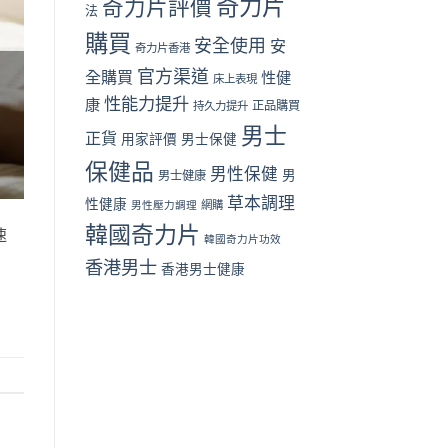
奇力片
奇力片評價
法
篇）〉
格
中
與
購買
安全使用
安
奇力片香港
用
家
官方渠道
全購買
性健
床上表現
評
性能力提升
價〉
康
正品購買
持久力提升
中
男士
正貨
用家評價
男士保健
保健品
男性保健
男
男士健康
草本調理
性健康
男性壓力調理
網購
韓國奇力片
速
韓國奇力片功效
香港男士
香港男士健康