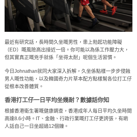
最近有研究話，長時間久坐嘅男性，患上勃起功能障礙
（ED）嘅風險高出接近一倍。你可能以為係工作壓力大，
但其實真正嘅兇手就係「坐得太耐」呢個生活習慣。
今日Johnathan就同大家深入拆解，久坐係點樣一步步侵蝕
男人嘅性功能，以及韓國奇力片草本配方點樣幫各位打工仔
從根本改善體質。
香港打工仔一日平均坐幾耐？數據話你知
根據香港衛生署嘅健康調查，香港成年人每日平均久坐時間
高達8.6小時。IT、金融、行政行業嘅打工仔更誇張，有啲
人話自己一日坐超過12個鐘。