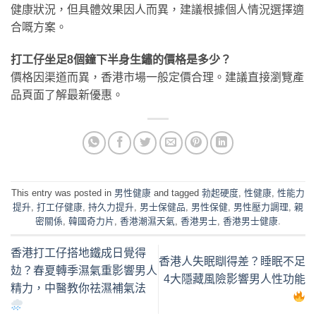
健康狀況，但具體效果因人而異，建議根據個人情況選擇適
合嘅方案。
打工仔坐足8個鐘下半身生鏽的價格是多少？
價格因渠道而異，香港市場一般定價合理。建議直接瀏覽產
品頁面了解最新優惠。
This entry was posted in
男性健康
and tagged
勃起硬度
,
性健康
,
性能力
提升
,
打工仔健康
,
持久力提升
,
男士保健品
,
男性保健
,
男性壓力調理
,
親
密關係
,
韓國奇力片
,
香港潮濕天氣
,
香港男士
,
香港男士健康
.
香港打工仔搭地鐵成日覺得
香港人失眠瞓得差？睡眠不足
攰？春夏轉季濕氣重影響男人
4大隱藏風險影響男人性功能
精力，中醫教你祛濕補氣法