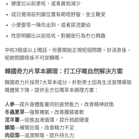
硬度比以前差咗，或者晨勃減少
成日覺得前列腺位置有啲唔舒服、坐立難安
小便要等一陣先出到，或者尿流變幼
性慾明顯比以前低咗，對親密行為冇乜興趣
中咗3個或以上嘅話，你要開始正視呢個問題。好消息係，
呢啲問題唔係不可逆轉嘅。
韓國奇力片草本調理：打工仔嘅自然解決方案
韓國奇力片採用7大草本成分，針對男士因為生活習慣導致
嘅體質下降，提供全方位嘅草本調理方案：
人參
—提升身體能量同抗疲勞能力，改善精神狀態
冬蟲夏草
—強腎補氣，改善腰膝痠軟
淫羊藿
—促進血液循環，提升勃起硬度
鎖陽
—補腎壯陽，改善精力不足
肉蓯蓉
—滋潤腎陽，提升持久力