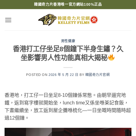
Skip
韓國奇力片香港唯一官方網站100%正品
to
content
男性健康
香港打工仔坐足8個鐘下半身生鏽？久
坐影響男人性功能真相大揭秘
POSTED ON
2026 年 5 月 22 日
BY
韓國奇力片官網
香港地，打工仔一日坐足8-10個鐘係常態。由朝早逼完地
鐵，返到寫字樓就開始坐，lunch time又係坐喺茶記食飯，
下晝繼續坐，放工返到屋企攤喺梳化—一日坐嘅時間隨時超
過12個鐘。