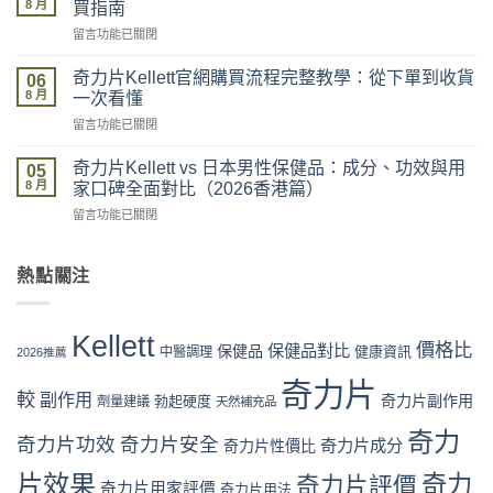
最
8 月
買指南
Kellett
安
在
留言功能已關閉
2026
全？
〈奇
最
官
力
新
奇力片Kellett官網購買流程完整教學：從下單到收貨
網
06
片
價
8 月
vs
一次看懂
Kellett
格
藥
在
留言功能已關閉
評
攻
房
〈奇
價
略：
vs
力
係
奇力片Kellett vs 日本男性保健品：成分、功效與用
官
05
網
片
咪
8 月
網
家口碑全面對比（2026香港篇）
店
Kellett
可
優
代
在
留言功能已關閉
官
信？
惠、
購
〈奇
網
真
多
風
力
購
假
盒
險
片
熱點關注
買
評
裝
全
Kellett
流
價
折
面
vs
程
拆
扣
分
日
完
解
Kellett
與
析〉
本
價格比
保健品對比
整
保健品
健康資訊
中醫調理
與
2026推薦
最
中
男
教
理
抵
性
奇力片
學：
性
購
較
副作用
奇力片副作用
勃起硬度
劑量建議
保
天然補充品
從
購
買
健
下
買
時
奇力
品：
奇力片功效
奇力片安全
單
奇力片成分
奇力片性價比
指
機〉
成
到
南〉
中
分、
片效果
奇力
奇力片評價
收
中
奇力片用家評價
奇力片用法