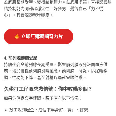
盆底肌長期受壓、變得鬆弛無力。盆底肌虛弱，直接影響射
精控制能力同勃起穩定性。好多男士覺得自己「力不從
心」，其實源頭就喺呢度。
立即訂購韓國奇力片
4. 前列腺健康受壓
持續坐姿令前列腺長期受壓，影響前列腺液分泌同血液供
應，增加慢性前列腺炎嘅風險。前列腺一發炎，排尿唔暢
順、性功能下降、甚至射精疼痛就會跟住嚟。
久坐打工仔嘅求救信號：你中咗幾多個？
如果你係返寫字樓嘅，睇下有冇以下情況：
放工返到屋企，成個下半身好「實」、好緊