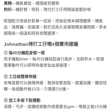
黃精
—補氣養陰，調理疲勞體質
枸杞
—補肝腎、明目，現代打工仔用眼過度都好啱
呢個配方唔係針對單一症狀，而係從根本調理體質，補氣
血、強腎臟、促循環。對於因為久坐導致嘅各種問題，草本
調理係一個溫和而有效嘅選擇。
Johnathan俾打工仔嘅4個實用建議
① 每45分鐘起身郁一郁
用手機較timer，每45分鐘就起身行兩步、去斟杯水。呢個
簡單動作可以即時恢復骨盆血液循環。
② 工位做簡單伸展
坐喺度都可以做嘅伸展：臀部收緊放鬆、膝蓋抬腿、腰部扭
轉。每個動作做10次，只需要2分鐘。
③ 放工多做下肢運動
深蹲、弓步、提踵呢啲動作唔需要去gym，喺屋企做15分鐘