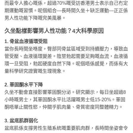
而最令人擔心嘅係，超過70%嘅受訪香港男士表示自己冇定
期運動嘅習慣。呢個組合—長時間久坐＋缺乏運動—正正係
男人性功能下降嘅完美風暴。
久坐點樣影響男人性功能？4大科學原因
1. 骨盆血液循環受阻
當你長時間坐喺度，臀部同骨盆區域受到持續壓力，導致血
管受壓、血液循環變差。陰莖勃起需要足夠嘅血流，血液循
環一旦受阻，勃起硬度自然下降。呢個唔係感覺，而係有大
量科學研究證實嘅生理現象。
2. 睪固酮水平下降
久坐不動會直接影響睪固酮分泌。研究顯示，每日坐超過8
小時嘅男士，其睪固酮水平比活躍嘅男士低15-20%。睪固
酮唔單止關性慾，仲關乎肌肉量、骨質密度同整體精力。
3. 盆底肌群弱化
盆底肌係支撐男性生殖系統嘅重要肌肉群，長時間坐姿會令