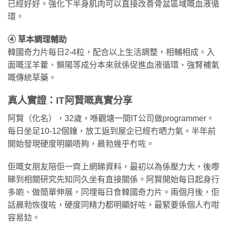
已經好好。強化下半身肌肉可以直接改善骨盆區域嘅血液循
環。
④ 草本調理輔助
韓國奇力片每日2-4粒，配合以上生活調整，相輔相成。入
面嘅淫羊藿、鎖陽等成分本來就係促進血液循環、強腎補氣
嘅傳統草藥。
真人實證：IT阿賢嘅真實分享
阿賢（化名），32歲，喺觀塘一間IT公司做programmer。
每日坐足10-12個鐘，放工返到屋企已經冇晒力氣。半年前
開始發現硬度明顯唔夠，晨勃幾乎冇咗。
佢嘅女朋友陪佢一齊上網睇資料，最初以為係壓力大，後嚟
睇到相關研究先知同久坐有直接關係。阿賢開始每日起身行
多啲、做簡單伸展，同埋每日食韓國奇力片。兩個月後，佢
話晨勃恢復咗，硬度同精力都明顯好咗，最緊要係個人冇咁
容易攰。