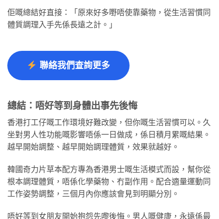
佢嘅總結好直接：「原來好多嘢唔使靠藥物，從生活習慣同
體質調理入手先係長遠之計。」
聯絡我們查詢更多
總結：唔好等到身體出事先後悔
香港打工仔嘅工作環境好難改變，但你嘅生活習慣可以。久
坐對男人性功能嘅影響唔係一日做成，係日積月累嘅結果。
越早開始調整、越早開始調理體質，效果就越好。
韓國奇力片草本配方專為香港男士嘅生活模式而設，幫你從
根本調理體質，唔係化學藥物、冇副作用。配合適量運動同
工作姿勢調整，三個月內你應該會見到明顯分別。
唔好等到女朋友開始抱怨先嚟後悔。男人嘅健康，永遠係最