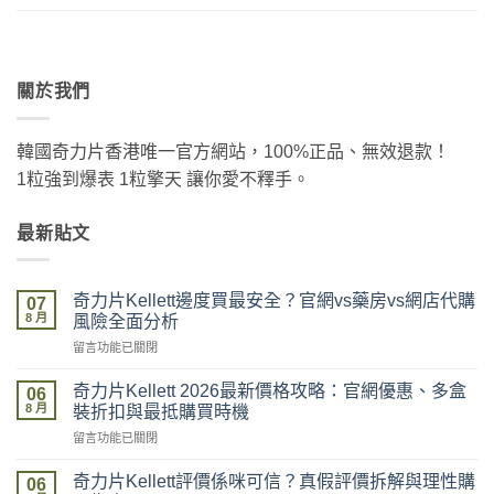
關於我們
韓國奇力片香港唯一官方網站，100%正品、無效退款！
1粒強到爆表 1粒擎天 讓你愛不釋手。
最新貼文
奇力片Kellett邊度買最安全？官網vs藥房vs網店代購
07
8 月
風險全面分析
在
留言功能已關閉
〈奇
力
奇力片Kellett 2026最新價格攻略：官網優惠、多盒
06
片
8 月
裝折扣與最抵購買時機
Kellett
在
留言功能已關閉
邊
〈奇
度
力
買
奇力片Kellett評價係咪可信？真假評價拆解與理性購
06
片