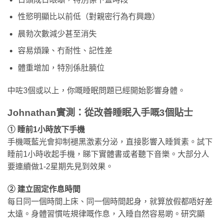
性慾明顯比以前低（對親密行為冇興趣）
晨勃次數減少甚至消失
容易煩躁、冇耐性、記性差
體重增加，特別係肚腩位
中咗3個或以上，你嘅睡眠問題已經開始影響身體。
Johnathan實測：從改善睡眠入手嘅3個貼士
① 睡前1小時放下手機
手機嘅藍光會抑制褪黑激素分泌，直接影響入睡質素。試下
睡前1小時收起手機，睇下實體書或者聽下音樂。大部分人
要連續做1-2星期先見到效果。
② 建立固定作息時間
每日同一個時間上床、同一個時間起身，就算放假都唔好差
太遠。身體習慣咗規律嘅作息，入睡自然容易啲。研究顯