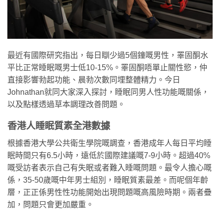
最近有國際研究指出，每日瞓少過5個鐘嘅男性，睪固酮水
平比正常睡眠嘅男士低10-15%。睪固酮唔單止關性慾，仲
直接影響勃起功能、晨勃次數同埋整體精力。今日
Johnathan就同大家深入探討，睡眠同男人性功能嘅關係，
以及點樣透過草本調理改善問題。
香港人睡眠質素全港數據
根據香港大學公共衛生學院嘅調查，香港成年人每日平均睡
眠時間只有6.5小時，遠低於國際建議嘅7-9小時。超過40%
嘅受訪者表示自己有失眠或者難入睡嘅問題。最令人擔心嘅
係，35-50歲嘅中年男士組別，睡眠質素最差。而呢個年齡
層，正正係男性性功能開始出現問題嘅高風險時期。兩者疊
加，問題只會更加嚴重。