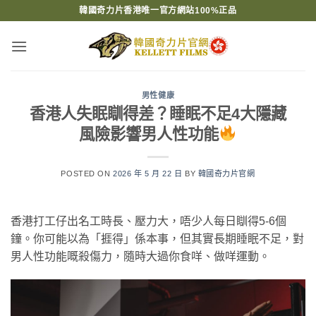
Skip
韓國奇力片香港唯一官方網站100%正品
to
content
男性健康
香港人失眠瞓得差？睡眠不足4大隱藏
風險影響男人性功能
POSTED ON
2026 年 5 月 22 日
BY
韓國奇力片官網
香港打工仔出名工時長、壓力大，唔少人每日瞓得5-6個
鐘。你可能以為「捱得」係本事，但其實長期睡眠不足，對
男人性功能嘅殺傷力，隨時大過你食咩、做咩運動。