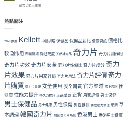
Kellett
格
藥
用
在
留言功能已關閉
評
攻
房
完
〈奇
價
略：
vs
整
力
係
官
網
流
片
熱點關注
咪
網
店
程
Kellett
可
優
代
體
官
信？
惠、
購
驗〉
網
真
多
Kellett
風
中
購
價格比
保健品對比
假
保健品
健康資訊
中醫調理
盒
2026推薦
險
買
評
裝
全
流
奇力片
價
折
面
較
副作用
奇力片副作用
勃起硬度
劑量建議
程
天然補充品
拆
扣
分
完
解
與
析〉
奇力
整
奇力片功效
奇力片安全
奇力片成分
與
奇力片性價比
最
中
教
理
抵
片效果
奇力
學：
奇力片評價
性
購
奇力片用家評價
奇力片用法
從
購
買
下
片購買
買
時
安全使用
官方渠道
安全購買
性
奇力片香港
床上表現
單
指
機〉
到
南〉
性能力提升
正貨
健康
中
正品購買
用家評價
男士保健
持久力提升
收
中
男士保健品
貨
男性保健
草
男性健康
男士健康
網購
男性壓力調理
一
次
韓國奇力片
香港男士
本調理
香港男士健康
韓國奇力片功效
看
懂〉
中