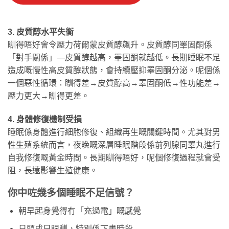
3. 皮質醇水平失衡
瞓得唔好會令壓力荷爾蒙皮質醇飆升。皮質醇同睪固酮係
「對手關係」—皮質醇越高，睪固酮就越低。長期睡眠不足
造成嘅慢性高皮質醇狀態，會持續壓抑睪固酮分泌。呢個係
一個惡性循環：瞓得差→皮質醇高→睪固酮低→性功能差→
壓力更大→瞓得更差。
4. 身體修復機制受損
睡眠係身體進行細胞修復、組織再生嘅關鍵時間。尤其對男
性生殖系統而言，夜晚嘅深層睡眠階段係前列腺同睪丸進行
自我修復嘅黃金時間。長期瞓得唔好，呢個修復過程就會受
阻，長遠影響生殖健康。
你中咗幾多個睡眠不足信號？
朝早起身覺得冇「充過電」嘅感覺
日頭成日眼瞓，特別係下晝時段