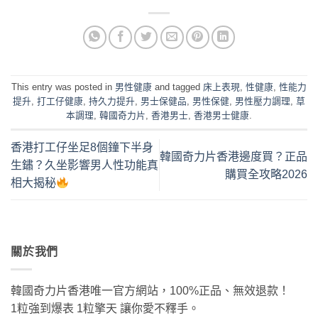
This entry was posted in
男性健康
and tagged
床上表現
,
性健康
,
性能力
提升
,
打工仔健康
,
持久力提升
,
男士保健品
,
男性保健
,
男性壓力調理
,
草
本調理
,
韓國奇力片
,
香港男士
,
香港男士健康
.
香港打工仔坐足8個鐘下半身
韓國奇力片香港邊度買？正品
生鏽？久坐影響男人性功能真
購買全攻略2026
相大揭秘
關於我們
韓國奇力片香港唯一官方網站，100%正品、無效退款！
1粒強到爆表 1粒擎天 讓你愛不釋手。