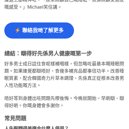
嘅感受。」Michael笑住講。
聯絡我哋了解更多
總結：瞓得好先係男人健康嘅第一步
好多男士成日諗住食呢樣補嗰樣，但忽略咗最基本嘅睡眠問
題。如果連覺都瞓唔好，食幾多補充品都事倍功半。改善睡
眠質素，配合韓國奇力片草本調理，先係真正從根本改善男
人性功能嘅方法。
唔好等到身體出咗問題先嚟後悔。今晚就開始，早啲瞓、瞓
得好啲。你嘅身體會多謝你。
常見問題
人失眠瞓得差適合什麼人使用？