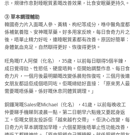
示，規律作息對睡眠質素嘅改善效果，比食安眠藥更持久。
③ 草本調理輔助
韓國奇力片入面嘅人參、黃精、枸杞等成分，喺中醫角度都
係補氣養陰、安神嘅草藥。好多用家反映，每日食奇力片之
後，唔單止精力好咗，連睡眠質素都有改善。原因好簡單：
身體氣血充足，自然瞓得更好、恢復得更快。
旺角嘅IT人阿傑（化名），35歲，以前每日瞓得5個半鐘，
成日覺得攰、性慾低、硬度唔夠。佢開始調整作息、每日食
奇力片，一個月後最明顯嘅改變係晨勃恢復咗，三個月後連
女朋友都話佢成個唔同咗。佢嘅總結好直接：「原來男人最
需要嘅唔係藥，係好嘅休息同體質調理。」
銅鑼灣嘅Sales佬Michael（化名），41歲，以前每晚收工
仲要睇手機睇到凌晨一點，第二日朝早六點幾又要起身返
工。佢嘅女朋友投訴佢「越來越冇交帶」。佢決心改變，每
日奇力片草本調理加早睡，六個星期後唔單止性功能改善，
連返工都精神咗。「原來照顧自己嘅睡眠，就係照顧女朋友