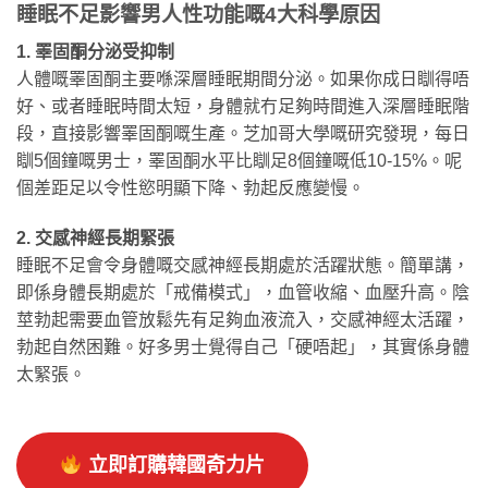
睡眠不足影響男人性功能嘅4大科學原因
1. 睪固酮分泌受抑制
人體嘅睪固酮主要喺深層睡眠期間分泌。如果你成日瞓得唔
好、或者睡眠時間太短，身體就冇足夠時間進入深層睡眠階
段，直接影響睪固酮嘅生產。芝加哥大學嘅研究發現，每日
瞓5個鐘嘅男士，睪固酮水平比瞓足8個鐘嘅低10-15%。呢
個差距足以令性慾明顯下降、勃起反應變慢。
2. 交感神經長期緊張
睡眠不足會令身體嘅交感神經長期處於活躍狀態。簡單講，
即係身體長期處於「戒備模式」，血管收縮、血壓升高。陰
莖勃起需要血管放鬆先有足夠血液流入，交感神經太活躍，
勃起自然困難。好多男士覺得自己「硬唔起」，其實係身體
太緊張。
立即訂購韓國奇力片