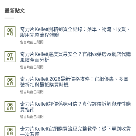
最新貼文
奇力片Kellett開箱到貨全記錄：落單、物流、收貨、
08
8 月
服用完整流程體驗
在
留言功能已關閉
〈奇
力
奇力片Kellett邊度買最安全？官網vs藥房vs網店代購
07
片
8 月
風險全面分析
Kellett
在
留言功能已關閉
開
〈奇
箱
力
到
奇力片Kellett 2026最新價格攻略：官網優惠、多盒
06
片
貨
8 月
裝折扣與最抵購買時機
Kellett
全
在
留言功能已關閉
邊
記
〈奇
度
錄：
力
買
奇力片Kellett評價係咪可信？真假評價拆解與理性購
落
06
片
最
8 月
單、
買指南
Kellett
安
物
在
留言功能已關閉
2026
全？
流、
〈奇
最
官
收
力
新
奇力片Kellett官網購買流程完整教學：從下單到收貨
網
06
貨、
片
價
8 月
vs
一次看懂
服