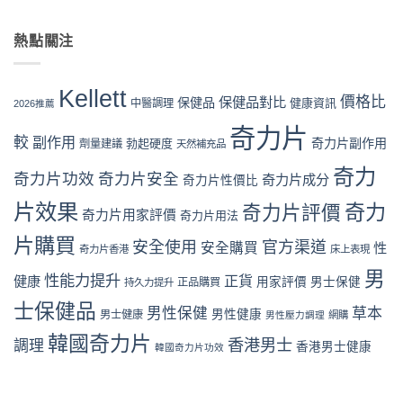
購
〈奇
韓
健
下
買
力
國
品：
單
指
片
熱點關注
男
成
到
南〉
Kellett
性
分、
收
中
效
保
功
貨
果
健
效
Kellett
一
對
價格比
保健品對比
品
保健品
健康資訊
中醫調理
與
2026推薦
次
比
全
用
看
德
奇力片
面
家
懂〉
較
副作用
奇力片副作用
勃起硬度
劑量建議
國
天然補充品
比
口
中
必
較：
碑
奇力
邦：
奇力片功效
奇力片安全
成
奇力片成分
奇力片性價比
全
成
分、
面
分、
片效果
奇力
奇力片評價
效
對
奇力片用家評價
奇力片用法
口
果、
比
碑
價
片購買
（2026
安全使用
官方渠道
安全購買
性
奇力片香港
床上表現
與
格
香
用
與
港
男
性能力提升
正貨
健康
用家評價
男士保健
家
正品購買
持久力提升
用
篇）〉
評
家
中
士保健品
男性保健
草本
價
男性健康
男士健康
評
男性壓力調理
網購
完
價〉
韓國奇力片
香港男士
整
調理
中
香港男士健康
韓國奇力片功效
分
析〉
中