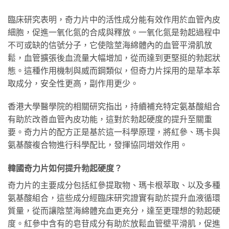
臨床研究表明，奇力片中的活性成分能有效作用於血管內皮
細胞，促進一氧化氮的合成與釋放。一氧化氮是勃起過程中
不可或缺的信號分子，它使陰莖海綿體內的血管平滑肌放
鬆，血管擴張後血流量大幅增加，從而達到更堅挺的勃起狀
態。這種作用機制與威而鋼類似，但奇力片採用的是草本萃
取成分，安全性更高，副作用更少。
香港大學醫學院的相關研究指出，持續補充特定氨基酸組合
有助於改善血管內皮功能，這對於勃起硬度的提升至關重
要。奇力片的配方正是基於這一科學原理，將紅參、瑪卡與
氨基酸複合物進行科學配比，發揮協同增效作用。
韓國奇力片如何提升勃起硬度？
奇力片的主要成分包括紅參提取物、瑪卡根萃取、以及多種
氨基酸組合，這些成分經臨床研究證實有助於提升血液循環
質量，從而讓陰莖海綿體充血更充分，達至更理想的勃起硬
度。紅參中含有的皂苷成分有助於放鬆血管壁平滑肌，促進