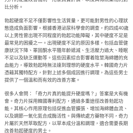
比分析。
勃起硬度不足不僅影響性生活質量，更可能對男性的心理狀
態造成負面影響。根據香港泌尿科學會的調查，約四成40歲
以上男性曾出現不同程度的勃起功能障礙，其中硬度不足是
最常見的困擾之一。出現硬度不足的原因多樣，包括血管健
康狀況下降、睪固酮水平隨年齡遞減、生活壓力過大、睡眠
不足以及缺乏運動等。這些因素綜合影響着陰莖海綿體的充
血能力，導致勃起時無法達到理想的硬度水平。韓國奇力片
憑藉其獨特配方，針對上述多個成因進行調理，為這些男士
提供了一個溫和而有效的改善方案。
很多人會問：「奇力片真的能提升硬度嗎？」答案是大有機
會。奇力片採用韓國專利配方，通過多重途徑改善勃起功
能。其核心作用原理包括促進血管擴張、增加海綿體血流、
以及調節一氧化氮合成酶活性。與傳統處方藥物不同，奇力
片屬於天然萃取配方，以草本成分溫和調理，適合需要長期
改善勃起硬度的男士。