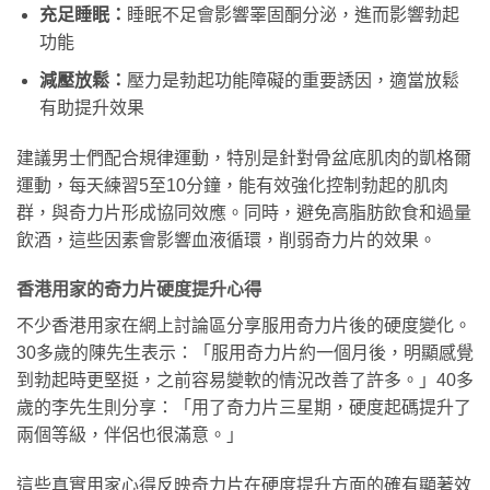
充足睡眠：
睡眠不足會影響睪固酮分泌，進而影響勃起
功能
減壓放鬆：
壓力是勃起功能障礙的重要誘因，適當放鬆
有助提升效果
建議男士們配合規律運動，特別是針對骨盆底肌肉的凱格爾
運動，每天練習5至10分鐘，能有效強化控制勃起的肌肉
群，與奇力片形成協同效應。同時，避免高脂肪飲食和過量
飲酒，這些因素會影響血液循環，削弱奇力片的效果。
香港用家的奇力片硬度提升心得
不少香港用家在網上討論區分享服用奇力片後的硬度變化。
30多歲的陳先生表示：「服用奇力片約一個月後，明顯感覺
到勃起時更堅挺，之前容易變軟的情況改善了許多。」40多
歲的李先生則分享：「用了奇力片三星期，硬度起碼提升了
兩個等級，伴侶也很滿意。」
這些真實用家心得反映奇力片在硬度提升方面的確有顯著效