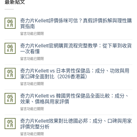
最新貼文
奇力片Kellett評價係咪可信？真假評價拆解與理性購
06
8 月
買指南
在
留言功能已關閉
〈奇
力
奇力片Kellett官網購買流程完整教學：從下單到收貨
06
片
8 月
一次看懂
Kellett
在
留言功能已關閉
評
〈奇
價
力
係
奇力片Kellett vs 日本男性保健品：成分、功效與用
05
片
咪
8 月
家口碑全面對比（2026香港篇）
Kellett
可
在
留言功能已關閉
官
信？
〈奇
網
真
力
購
奇力片Kellett vs 韓國男性保健品全面比較：成分、
假
05
片
買
8 月
評
效果、價格與用家評價
Kellett
流
價
在
留言功能已關閉
vs
程
拆
〈奇
日
完
解
力
本
奇力片Kellett效果對比德國必邦：成分、口碑與用家
整
05
與
片
男
8 月
教
評價完整分析
理
Kellett
性
學：
性
在
留言功能已關閉
vs
保
從