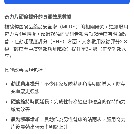
奇力片硬度提升的真實效果數據
根據韓國食品藥品安全處（MFDS）的相關研究，連續服用
奇力片4星期後，超過76%的受測者報告勃起硬度有明顯改
善。在勃起硬度評分（EHS）方面，大多數用家從評分2-3
級（輕度至中度勃起功能障礙）提升至3-4級（正常勃起水
平）。
具體改善表現包括：
勃起角度提升：
不少用家反映勃起角度明顯增大，陰莖
充血感更強烈
硬度維持時間延長：
完成性行為過程中硬度的保持能力
顯著改善
晨勃頻率增加：
晨勃作為男性健康的晴雨表，服用奇力
片後晨勃出現頻率明顯上升