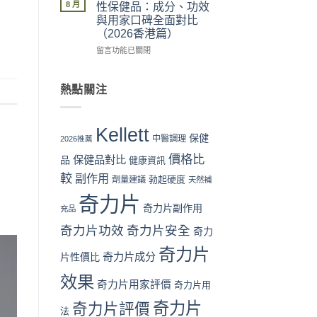
片
險
可
惠、
8 月
性保健品：成分、功效
Kellett
全
信？
多
與用家口碑全面對比
官
面
真
盒
（2026香港篇）
網
分
假
裝
購
析〉
評
在
折
留言功能已關閉
買
中
價
〈奇
扣
流
拆
力
與
程
解
片
最
熱點關注
完
與
Kellett
抵
整
理
vs
購
教
性
日
買
Kellett
學：
購
本
時
保健
中醫調理
2026推薦
從
買
男
機〉
價格比
下
保健品對比
指
性
品
中
健康資訊
單
南〉
保
較
副作用
勃起硬度
劑量建議
天然補
到
中
健
收
品：
奇力片
貨
成
奇力片副作用
充品
一
分、
奇力片功效
奇力片安全
次
奇力
功
看
效
奇力片
懂〉
與
奇力片成分
片性價比
中
用
效果
家
奇力片用家評價
奇力片用
口
碑
奇力片
奇力片評價
法
全