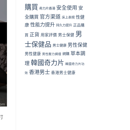
面
購買
安全使用
安
奇力片香港
對
比
官方渠道
全購買
性健
床上表現
（2026
性能力提升
香
康
正品購
持久力提升
港
男
篇）〉
正貨
買
用家評價
男士保健
中
士保健品
男性保健
男士健康
草本調
男性健康
網購
男性壓力調理
韓國奇力片
理
韓國奇力片功
香港男士
香港男士健康
效
打