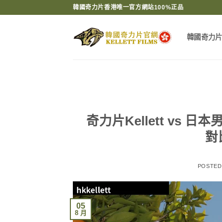
Skip
韓國奇力片香港唯一官方網站100%正品
to
content
韓國奇力
奇力片Kellett v
對
POSTE
05
8 月