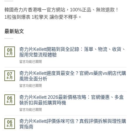
韓國奇力片香港唯一官方網站，100%正品、無效退款！
1粒強到爆表 1粒擎天 讓你愛不釋手。
最新貼文
奇力片Kellett開箱到貨全記錄：落單、物流、收貨、
08
8 月
服用完整流程體驗
在
留言功能已關閉
〈奇
力
奇力片Kellett邊度買最安全？官網vs藥房vs網店代購
07
片
8 月
風險全面分析
Kellett
在
留言功能已關閉
開
〈奇
箱
力
到
奇力片Kellett 2026最新價格攻略：官網優惠、多盒
06
片
貨
8 月
裝折扣與最抵購買時機
Kellett
全
在
留言功能已關閉
邊
記
〈奇
度
錄：
力
買
奇力片Kellett評價係咪可信？真假評價拆解與理性購
落
06
片
最
8 月
單、
買指南
Kellett
安