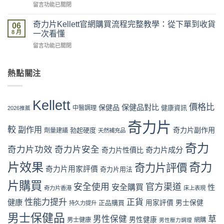
物
在
留言功能已關閉
2026
全？
流、
〈奇
最
官
收
力
新
奇力片Kellett官網購買流程完整教學：從下單到收貨
網
06
貨、
片
價
8 月
vs
一次看懂
服
Kellett
格
藥
用
在
留言功能已關閉
評
攻
房
完
〈奇
價
略：
vs
整
力
係
官
網
流
片
熱點關注
咪
網
店
程
Kellett
可
優
代
體
官
信？
惠、
購
驗〉
網
真
多
Kellett
風
中
購
價格比
保健品對比
假
保健品
健康資訊
中醫調理
盒
2026推薦
險
買
評
裝
全
流
奇力片
價
折
面
較
副作用
奇力片副作用
勃起硬度
劑量建議
程
天然補充品
拆
扣
分
完
解
與
析〉
奇力
整
奇力片功效
奇力片安全
奇力片成分
與
奇力片性價比
最
中
教
理
抵
片效果
奇力
學：
奇力片評價
性
購
奇力片用家評價
奇力片用法
從
購
買
下
片購買
買
時
安全使用
官方渠道
安全購買
性
奇力片香港
床上表現
單
指
機〉
到
南〉
性能力提升
正貨
健康
中
正品購買
用家評價
男士保健
持久力提升
收
中
男士保健品
貨
男性保健
草
男性健康
男士健康
網購
男性壓力調理
一