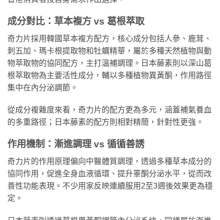
成分對比：草本複方 vs 葛根萃取
奇力片採用韓國草本複方配方，核心成分包括人參、鹿茸、
刺五加、瑪卡根提取物和牡蠣精華，屬於多種天然植物與動
物萃取物的協同配方，主打溫補調理。日本藤素則以深山葛
根萃取物為主要活性成分，輔以多種植物異黃酮，作用路徑
集中在內分泌調節。
從成分複雜度來看，奇力片的配方更為多元，涵蓋補氣養血
的多重路徑；日本藤素的配方則相對精簡，針對性更強。
作用機制：漸進調理 vs 循循善誘
奇力片的作用原理偏向中醫體質調理，透過多種草本成分的
協同作用，促進全身血液循環、提升睪酮分泌水平，從而改
善性功能表現。不少用家反映連續服用2至3週後效果更為穩
定。