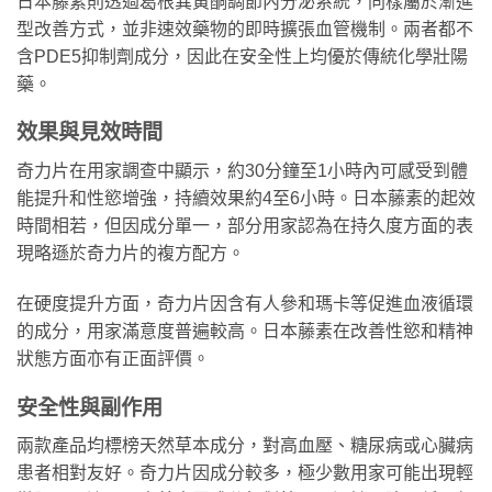
日本藤素則透過葛根異黃酮調節內分泌系統，同樣屬於漸進
型改善方式，並非速效藥物的即時擴張血管機制。兩者都不
含PDE5抑制劑成分，因此在安全性上均優於傳統化學壯陽
藥。
效果與見效時間
奇力片在用家調查中顯示，約30分鐘至1小時內可感受到體
能提升和性慾增強，持續效果約4至6小時。日本藤素的起效
時間相若，但因成分單一，部分用家認為在持久度方面的表
現略遜於奇力片的複方配方。
在硬度提升方面，奇力片因含有人參和瑪卡等促進血液循環
的成分，用家滿意度普遍較高。日本藤素在改善性慾和精神
狀態方面亦有正面評價。
安全性與副作用
兩款產品均標榜天然草本成分，對高血壓、糖尿病或心臟病
患者相對友好。奇力片因成分較多，極少數用家可能出現輕