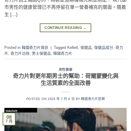
市男性的健康管理已不再停留在單一營養補充的層面。隨着
生 […]
CONTINUE READING
→
Posted in
韓國奇力片資訊
|
Tagged
Kellett
,
保健品
,
保健品成分
,
奇力
片
,
奇力片功效
,
男士保健品
,
韓國奇力片
男性健康
奇力片對更年期男士的幫助：荷爾蒙變化與
生活質素的全面改善
POSTED ON
2026 年 7 月 8 日
BY
韓國奇力片官網
08
7 月