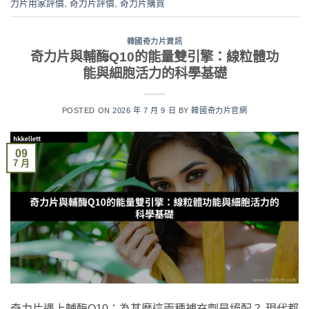
力片用家評價
,
奇力片評價
,
奇力片購買
韓國奇力片資訊
奇力片與輔酶Q10的能量雙引擎：線粒體功
能與細胞活力的科學基礎
POSTED ON
2026 年 7 月 9 日
BY
韓國奇力片官網
09
7 月
奇力片遇上輔酶Q10：為甚麼這兩種補充劑是絕配？ 現代都