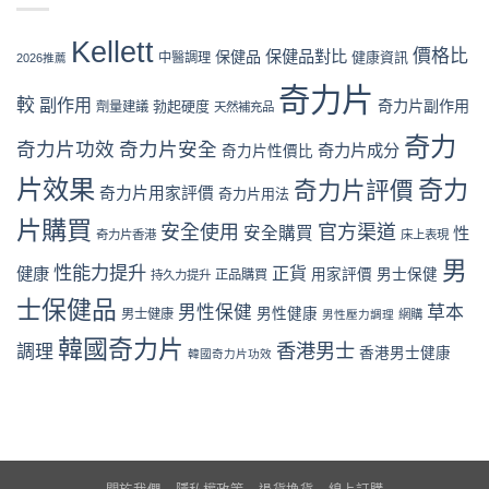
分、
收
中
效
保
功
貨
果
健
效
Kellett
一
對
價格比
保健品對比
品
保健品
健康資訊
中醫調理
與
2026推薦
次
比
全
用
看
德
奇力片
面
家
懂〉
較
副作用
奇力片副作用
勃起硬度
劑量建議
國
天然補充品
比
口
中
必
較：
碑
奇力
邦：
奇力片功效
奇力片安全
成
奇力片成分
奇力片性價比
全
成
分、
面
分、
片效果
奇力
奇力片評價
效
對
奇力片用家評價
奇力片用法
口
果、
比
碑
價
片購買
（2026
安全使用
官方渠道
安全購買
性
奇力片香港
床上表現
與
格
香
用
與
港
男
性能力提升
正貨
健康
用家評價
男士保健
家
正品購買
持久力提升
用
篇）〉
評
家
中
士保健品
男性保健
草本
價
男性健康
男士健康
評
男性壓力調理
網購
完
價〉
韓國奇力片
香港男士
整
調理
中
香港男士健康
韓國奇力片功效
分
析〉
中