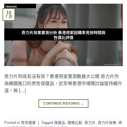
10
7 月
奇力片到底有沒有效？香港用家實測數據大公開 奇力片作
為韓國進口的男性保健品，近年喺香港市場嘅討論度持續升
溫。無 […]
CONTINUE READING
→
Posted in
男性健康
|
Tagged
保健品
,
價格比較
,
奇力片
,
奇力片效果
,
奇