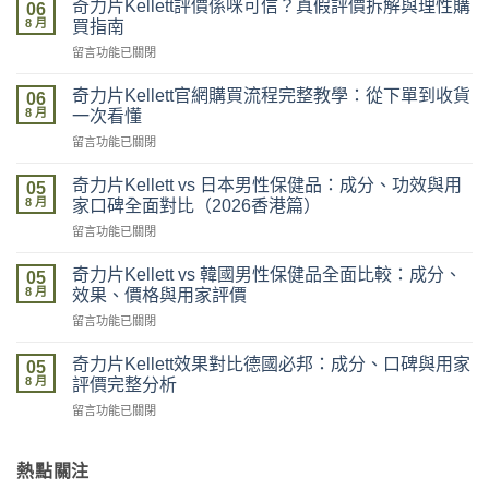
奇力片Kellett評價係咪可信？真假評價拆解與理性購
06
8 月
買指南
在
留言功能已關閉
〈奇
力
奇力片Kellett官網購買流程完整教學：從下單到收貨
06
片
8 月
一次看懂
Kellett
在
留言功能已關閉
評
〈奇
價
力
係
奇力片Kellett vs 日本男性保健品：成分、功效與用
05
片
咪
8 月
家口碑全面對比（2026香港篇）
Kellett
可
在
留言功能已關閉
官
信？
〈奇
網
真
力
購
奇力片Kellett vs 韓國男性保健品全面比較：成分、
假
05
片
買
8 月
評
效果、價格與用家評價
Kellett
流
價
在
留言功能已關閉
vs
程
拆
〈奇
日
完
解
力
本
奇力片Kellett效果對比德國必邦：成分、口碑與用家
整
05
與
片
男
8 月
教
評價完整分析
理
Kellett
性
學：
性
在
留言功能已關閉
vs
保
從
購
〈奇
韓
健
下
買
力
國
品：
單
指
片
熱點關注
男
成
到
南〉
Kellett
性