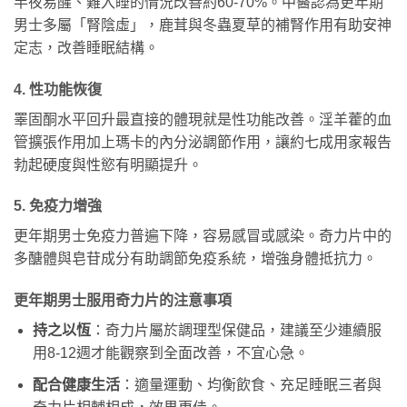
半夜易醒、難入睡的情況改善約60-70%。中醫認為更年期
男士多屬「腎陰虛」，鹿茸與冬蟲夏草的補腎作用有助安神
定志，改善睡眠結構。
4. 性功能恢復
睪固酮水平回升最直接的體現就是性功能改善。淫羊藿的血
管擴張作用加上瑪卡的內分泌調節作用，讓約七成用家報告
勃起硬度與性慾有明顯提升。
5. 免疫力增強
更年期男士免疫力普遍下降，容易感冒或感染。奇力片中的
多醣體與皂苷成分有助調節免疫系統，增強身體抵抗力。
更年期男士服用奇力片的注意事項
持之以恆
：奇力片屬於調理型保健品，建議至少連續服
用8-12週才能觀察到全面改善，不宜心急。
配合健康生活
：適量運動、均衡飲食、充足睡眠三者與