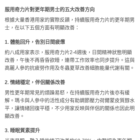
服用奇力片對更年期男士的五大改善方向
根據大量香港用家的實際反饋，持續服用奇力片的更年期男
士，在以下五個方面有明顯改善：
1. 體能回升，告別日間疲憊
約八成用家表示，服用奇力片2-4週後，日間精神狀態明顯
改善，午後不再昏昏欲睡，連帶工作效率也同步提升。這與
高麗人參的抗疲勞作用及冬蟲夏草改善細胞能量代謝有關。
2. 情緒穩定，伴侶關係改善
男性更年期常見的煩躁易怒，在持續服用奇力片後亦有緩
解。瑪卡與人參中的活性成分有助調節壓力荷爾蒙皮質醇水
平，讓情緒回復平穩，不少用家反映與伴侶的關係也因此明
顯改善。
3. 睡眠質素提升