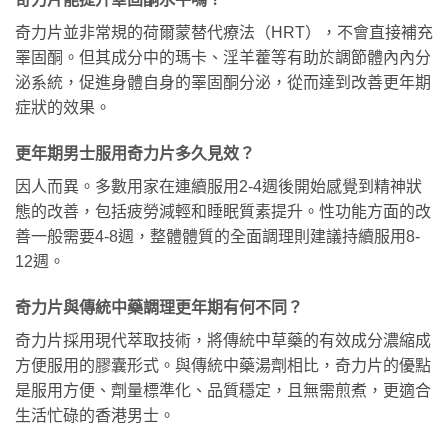
奇力片並非常規的荷爾蒙替代療法（HRT），不會直接補充
睪固酮。但其成分中的瑪卡、淫羊藿等有助於調節體內內分
泌系統，促進身體自身的睪固酮分泌，從而達到改善更年期
症狀的效果。
更年期男士服用奇力片多久見效？
因人而異。多數用家在連續服用2-4週後開始感覺到精神狀
態的改善，包括疲勞減輕和睡眠質素提升。性功能方面的改
善一般需要4-8週，整體體質的全面調理則建議持續服用8-
12週。
奇力片與傳統中藥調理更年期有何不同？
奇力片採用現代萃取技術，將傳統中草藥的有效成分濃縮成
方便服用的膠囊形式。與傳統中藥湯劑相比，奇力片的優點
是服用方便、劑量標準化、品質穩定，且無需煎煮，更適合
生活忙碌的香港男士。