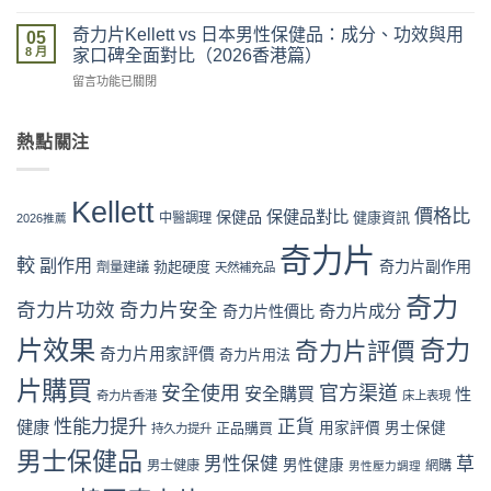
〈奇
價
略：
vs
力
係
奇力片Kellett vs 日本男性保健品：成分、功效與用
官
05
網
片
咪
8 月
網
家口碑全面對比（2026香港篇）
店
Kellett
可
優
代
在
留言功能已關閉
官
信？
惠、
購
〈奇
網
真
多
風
力
購
假
盒
險
片
熱點關注
買
評
裝
全
Kellett
流
價
折
面
vs
程
拆
扣
分
日
完
解
Kellett
與
析〉
本
價格比
保健品對比
整
保健品
健康資訊
中醫調理
與
2026推薦
最
中
男
教
理
抵
性
奇力片
學：
性
購
較
副作用
奇力片副作用
勃起硬度
劑量建議
保
天然補充品
從
購
買
健
下
買
時
奇力
品：
奇力片功效
奇力片安全
單
奇力片成分
奇力片性價比
指
機〉
成
到
南〉
中
分、
片效果
奇力
奇力片評價
收
中
奇力片用家評價
奇力片用法
功
貨
效
一
片購買
安全使用
官方渠道
安全購買
性
奇力片香港
床上表現
與
次
用
看
性能力提升
正貨
健康
正品購買
用家評價
男士保健
持久力提升
家
懂〉
口
男士保健品
中
男性保健
草
男性健康
男士健康
網購
男性壓力調理
碑
全