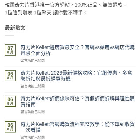
韓國奇力片香港唯一官方網站，100%正品、無效退款！
1粒強到爆表 1粒擎天 讓你愛不釋手。
最新貼文
奇力片Kellett邊度買最安全？官網vs藥房vs網店代購
07
8 月
風險全面分析
在
留言功能已關閉
〈奇
力
奇力片Kellett 2026最新價格攻略：官網優惠、多盒
06
片
8 月
裝折扣與最抵購買時機
Kellett
在
留言功能已關閉
邊
〈奇
度
力
買
奇力片Kellett評價係咪可信？真假評價拆解與理性購
06
片
最
8 月
買指南
Kellett
安
在
留言功能已關閉
2026
全？
〈奇
最
官
力
新
奇力片Kellett官網購買流程完整教學：從下單到收貨
網
06
片
價
8 月
vs
一次看懂
Kellett
格
藥
在
留言功能已關閉
評
攻
房