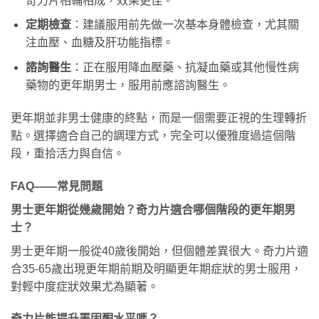
奇力片相輔相成，效果更佳。
定期檢查
：建議服用前先做一次基本身體檢查，尤其關
注血壓、血糖及肝功能指標。
諮詢醫生
：正在服用降血壓藥、抗凝血藥或其他慢性病
藥物的更年期男士，服用前應諮詢醫生。
更年期並非男士健康的終點，而是一個需要正視的生理轉折
點。選擇適合自己的調理方式，完全可以優雅度過這個階
段，重拾活力與自信。
FAQ——常見問題
男士更年期從幾歲開始？奇力片適合哪個階段的更年期男
士？
男士更年期一般從40歲後開始，但個體差異很大。奇力片適
合35-65歲出現更年期前期及明顯更年期症狀的男士服用，
對輕中度症狀效果尤為顯著。
奇力片能提升睪固酮水平嗎？