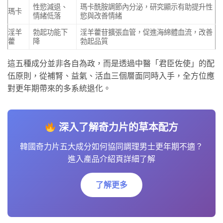
性慾減退、
瑪卡酰胺調節內分泌，研究顯示有助提升性
瑪卡
情緒低落
慾與改善情緒
淫羊
勃起功能下
淫羊藿苷擴張血管，促進海綿體血流，改善
藿
降
勃起品質
這五種成分並非各自為政，而是透過中醫「君臣佐使」的配
伍原則，從補腎、益氣、活血三個層面同時入手，全方位應
對更年期帶來的多系統退化。
深入了解奇力片的草本配方
韓國奇力片五大成分如何協同調理男士更年期不適？
進入產品介紹頁詳細了解
了解更多