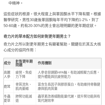
中精神。
這些症狀的根源，很大程度上與睪固酮水平下降有關。根據
醫學研究，男性30歲後睪固酮每年平均下降約1-2%，到了
50-60歲，約有20-30%的男士會出現明顯的更年期症狀。
奇力片的草本配方如何針對更年期男士？
奇力片之所以對更年期男士有顯著幫助，關鍵在於其五大核
心成分的協同作用：
針對更年期
成分
作用機制
問題
高麗
疲勞、免疫
人參皂苷調節HPA軸，有助減輕壓力反應，
人參
力下降
提升體能與抗疲勞能力
骨質流失、
富含生長因子與膠原蛋白，有助維持骨骼健
鹿茸
肌肉萎縮
康與肌肉質量
冬蟲
肺腎功能減
蟲草素改善細胞能量代謝，提升腎功能與有
夏草
退
氧代謝效率