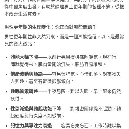
從中醫角度出發，有助於調理男士更年期的各種不適，從根
本改善生活質素。
男性更年期的生理變化：你正面對哪些問題？
男性更年期並非突然到來，而是一個漸進過程。以下是最常
見的幾大徵兆：
體能大幅下降
——以前行幾層樓梯都唔喘氣，現在行一
陣就覺得攰。肌肉量開始流失，脂肪容易堆積。
情緒波動與煩躁
——容易發脾氣、心情低落、對事物失
去興趣，甚至有輕微抑鬱傾向。
睡眠質素轉差
——半夜易醒、難以入睡、早上醒來仍然
疲倦。
性慾減退與勃起功能下降
——對親密關係提不起勁，勃
起硬度與持久度不如從前。
記憶力與專注力衰退
——容易忘東忘西，工作時難以集