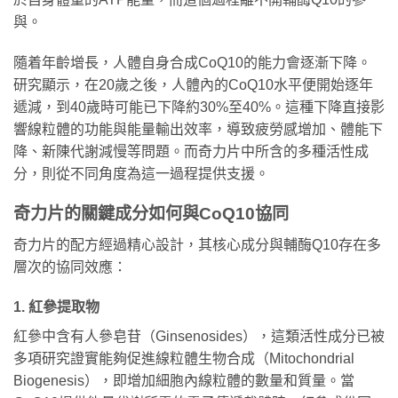
與。
隨着年齡增長，人體自身合成CoQ10的能力會逐漸下降。
研究顯示，在20歲之後，人體內的CoQ10水平便開始逐年
遞減，到40歲時可能已下降約30%至40%。這種下降直接影
響線粒體的功能與能量輸出效率，導致疲勞感增加、體能下
降、新陳代謝減慢等問題。而奇力片中所含的多種活性成
分，則從不同角度為這一過程提供支援。
奇力片的關鍵成分如何與CoQ10協同
奇力片的配方經過精心設計，其核心成分與輔酶Q10存在多
層次的協同效應：
1. 紅參提取物
紅參中含有人參皂苷（Ginsenosides），這類活性成分已被
多項研究證實能夠促進線粒體生物合成（Mitochondrial
Biogenesis），即增加細胞內線粒體的數量和質量。當