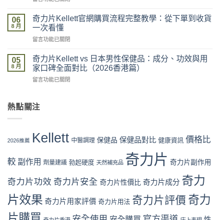
全？
〈奇
最
官
力
新
奇力片Kellett官網購買流程完整教學：從下單到收貨
網
06
片
價
8 月
vs
一次看懂
Kellett
格
藥
在
留言功能已關閉
評
攻
房
〈奇
價
略：
vs
力
係
奇力片Kellett vs 日本男性保健品：成分、功效與用
官
05
網
片
咪
8 月
網
家口碑全面對比（2026香港篇）
店
Kellett
可
優
代
在
留言功能已關閉
官
信？
惠、
購
〈奇
網
真
多
風
力
購
假
盒
險
片
熱點關注
買
評
裝
全
Kellett
流
價
折
面
vs
程
拆
扣
分
日
完
解
Kellett
與
析〉
本
價格比
保健品對比
整
保健品
健康資訊
中醫調理
與
2026推薦
最
中
男
教
理
抵
性
奇力片
學：
性
購
較
副作用
奇力片副作用
勃起硬度
劑量建議
保
天然補充品
從
購
買
健
下
買
時
奇力
品：
奇力片功效
奇力片安全
單
奇力片成分
奇力片性價比
指
機〉
成
到
南〉
中
分、
片效果
奇力
奇力片評價
收
中
奇力片用家評價
奇力片用法
功
貨
效
一
片購買
安全使用
官方渠道
安全購買
性