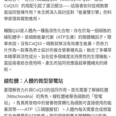
CoQ10）的搭配引起了廣泛關注——這兩者如何從細胞層
面協同發揮作用？本文將深入探討這對「能量雙引擎」的科
學原理與實際應用。
輔酶Q10是人體內一種脂溶性化合物，存在於每一個細胞的
線粒體中，是細胞能量代謝（ATP生產）的關鍵輔因子。簡
單來說，沒有CoQ10，細胞就無法有效產生能量。而奇力
片作為一款專為男士設計的複合營養補充品，融合了多種草
本精華與活性成分，旨在從多個維度支持男性的生理機能。
當這兩者結合使用時，產生的協同效應遠超單獨補充的總
和。
線粒體：人體的微型發電站
要理解奇力片與CoQ10的協同作用，首先需要了解線粒體
（Mitochondria）的角色。線粒體被譽為細胞的「發電
站」，負責將食物中的營養物質轉化為細胞可直接使用的能
量貨幣——ATP（三磷酸腺苷）。人體內每天需要合成相當
於自身體重的ATP能量，而這個過程離不開輔酶Q10的參