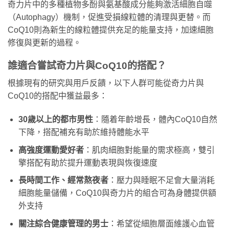
奇力片中的多種植物多酚與氨基酸成分能夠激活細胞自噬
（Autophagy）機制，促進受損線粒體的清理與更替。而
CoQ10則為新生的線粒體提供充足的能量支持，加速細胞
修復與更新的過程。
誰適合嘗試奇力片與CoQ10的搭配？
根據現有的研究與用戶反饋，以下人群可能從奇力片與
CoQ10的搭配中獲益最多：
30歲以上的都市男性
：隨着年齡增長，體內CoQ10自然
下降，搭配補充有助於維持體能水平
高強度運動愛好者
：肌肉細胞對能量的需求極高，雙引
擎搭配有助於提升運動表現與恢復速度
長時間工作、經常熬夜者
：壓力與睡眠不足會大量消耗
細胞能量儲備，CoQ10與奇力片的組合可為身體提供額
外支持
關注綜合健康管理的男士
：希望從細胞層面維護心血管