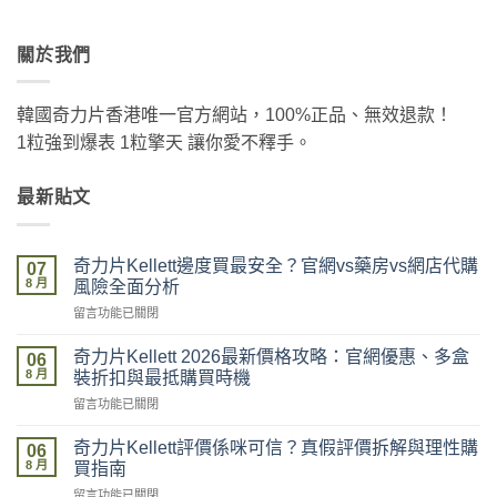
關於我們
韓國奇力片香港唯一官方網站，100%正品、無效退款！
1粒強到爆表 1粒擎天 讓你愛不釋手。
最新貼文
奇力片Kellett邊度買最安全？官網vs藥房vs網店代購
07
8 月
風險全面分析
在
留言功能已關閉
〈奇
力
奇力片Kellett 2026最新價格攻略：官網優惠、多盒
06
片
8 月
裝折扣與最抵購買時機
Kellett
在
留言功能已關閉
邊
〈奇
度
力
買
奇力片Kellett評價係咪可信？真假評價拆解與理性購
06
片
最
8 月
買指南
Kellett
安
在
留言功能已關閉
2026