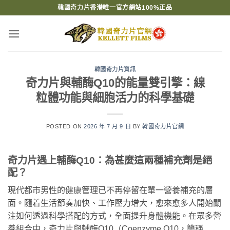
Skip
韓國奇力片香港唯一官方網站100%正品
to
content
韓國奇力片資訊
奇力片與輔酶Q10的能量雙引擎：線
粒體功能與細胞活力的科學基礎
POSTED ON
2026 年 7 月 9 日
BY
韓國奇力片官網
奇力片遇上輔酶Q10：為甚麼這兩種補充劑是絕
配？
現代都市男性的健康管理已不再停留在單一營養補充的層
面。隨着生活節奏加快、工作壓力增大，愈來愈多人開始關
注如何透過科學搭配的方式，全面提升身體機能。在眾多營
養組合中，奇力片與輔酶Q10（Coenzyme Q10，簡稱