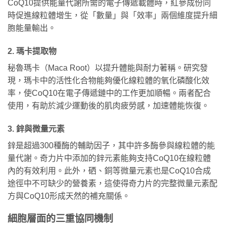
CoQ10提供能量代謝所需的電子傳遞載體時，紅參成份同
時促進線粒體增生，從「數量」與「效率」兩個維度提升細
胞能量輸出。
2. 瑪卡提取物
秘魯瑪卡（Maca Root）以提升體能與耐力著稱。研究發
現，瑪卡中的活性化合物能夠優化線粒體的氧化磷酸化效
率，使CoQ10在電子傳遞鏈中的工作更加順暢。兩者配合
使用，有助於減少運動後的肌肉疲勞感，加速體能恢復。
3. 鋅與微量元素
鋅是超過300種酶的輔助因子，其中許多酶參與線粒體的能
量代謝。奇力片中添加的鋅元素能夠支持CoQ10在線粒體
內的有效利用。此外，硒、銅等微量元素也是CoQ10合成
途徑中不可缺少的營養素，這使得奇力片的完整微量元素配
方與CoQ10形成天然的補充關係。
細胞層面的三重協同機制