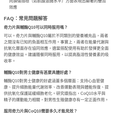
肉損傷指標（如肌酸激酶水平）方面表現出顯著的疊加
效應
FAQ：常見問題解答
奇力片與輔酶Q10可以同時服用嗎？
可以。奇力片與輔酶Q10屬於不同類別的營養補充品，兩者
之間沒有已知的負面相互作用。事實上，兩者在能量代謝與
抗氧化層面存在協同效應，適當搭配使用有助於發揮更全面
的健康效益。建議隨餐同時服用，以提高脂溶性營養素的吸
收率。
輔酶Q10對男士健康有甚麼具體好處？
輔酶Q10對男士健康的好處涵蓋多個層面：支持心血管健
康、提升細胞能量代謝效率、改善運動表現與體能恢復、提
供抗氧化保護延緩細胞老化。研究還指出，CoQ10水平與
精子的運動能力相關，對男性生殖健康亦有一定正面作用。
服用奇力片與CoQ10需要多久才能見效？