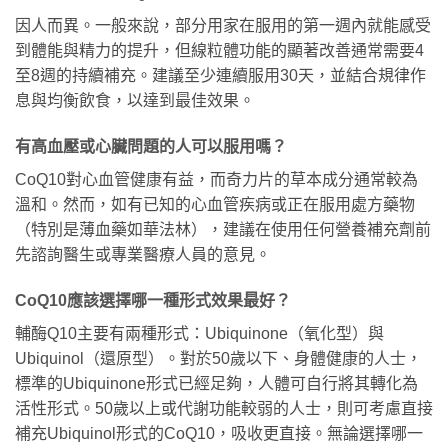
因人而異。一般來說，部分用家在服用的第一週內就能感受
到體能與精力的提升，但線粒體功能的顯著改善通常需要4
至8週的持續補充。建議至少連續服用30天，並結合規律作
息與均衡飲食，以達到最佳效果。
有高血壓或心臟問題的人可以服用嗎？
CoQ10對心血管健康有益，而奇力片的草本成分通常較為
溫和。然而，如有已知的心血管疾病或正在服用處方藥物
（特別是薄血藥如華法林），建議在使用任何營養補充劑前
先諮詢醫生或專業醫療人員的意見。
CoQ10應該選擇哪一種形式效果最好？
輔酶Q10主要有兩種形式：Ubiquinone（氧化型）與
Ubiquinol（還原型）。對於50歲以下、身體健康的人士，
標準的Ubiquinone形式已經足夠，人體可自行將其轉化為
活性形式。50歲以上或代謝功能較弱的人士，則可考慮直接
補充Ubiquinol形式的CoQ10，吸收更直接。無論選擇哪一