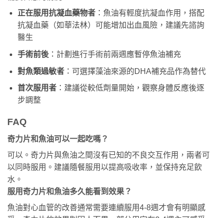
正在服用抗凝血藥物者
：魚油有輕度抗凝血作用，搭配
抗凝血藥（如華法林）可能增加出血風險，建議先諮詢
醫生
手術前後
：計劃進行手術前兩週應暫停魚油補充
對魚類過敏者
：可選擇藻油來源的DHA補充品作為替代
首次服用者
：建議從較低劑量開始，觀察身體反應後逐
步調整
FAQ
奇力片和魚油可以一起吃嗎？
可以。奇力片與魚油之間沒有已知的不良交互作用，兩者可
以同時服用。建議隨餐服用以提高吸收率，並保持充足飲
水。
服用奇力片和魚油多久能看到效果？
魚油對心血管的改善通常需要連續服用4-8週才會有明顯感