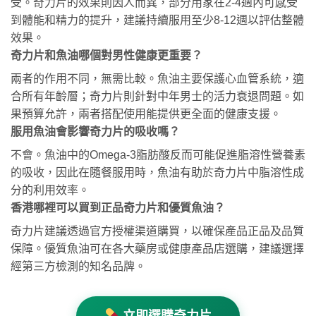
受。奇力片的效果則因人而異，部分用家在2-4週內可感受
到體能和精力的提升，建議持續服用至少8-12週以評估整體
效果。
奇力片和魚油哪個對男性健康更重要？
兩者的作用不同，無需比較。魚油主要保護心血管系統，適
合所有年齡層；奇力片則針對中年男士的活力衰退問題。如
果預算允許，兩者搭配使用能提供更全面的健康支援。
服用魚油會影響奇力片的吸收嗎？
不會。魚油中的Omega-3脂肪酸反而可能促進脂溶性營養素
的吸收，因此在隨餐服用時，魚油有助於奇力片中脂溶性成
分的利用效率。
香港哪裡可以買到正品奇力片和優質魚油？
奇力片建議透過官方授權渠道購買，以確保產品正品及品質
保障。優質魚油可在各大藥房或健康產品店選購，建議選擇
經第三方檢測的知名品牌。
立即選購奇力片