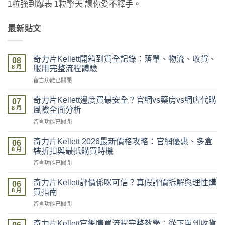
1粒強到爆表 1粒擎天 讓你愛不釋手。
最新貼文
奇力片Kellett開箱到貨全記錄：落單、物流、收貨、
08
8 月
服用完整流程體驗
在
留言功能已關閉
〈奇
力
奇力片Kellett邊度買最安全？官網vs藥房vs網店代購
07
片
8 月
風險全面分析
Kellett
在
留言功能已關閉
開
〈奇
箱
力
到
奇力片Kellett 2026最新價格攻略：官網優惠、多盒
06
片
貨
8 月
裝折扣與最抵購買時機
Kellett
全
在
留言功能已關閉
邊
記
〈奇
度
錄：
力
買
奇力片Kellett評價係咪可信？真假評價拆解與理性購
落
06
片
最
8 月
單、
買指南
Kellett
安
物
在
留言功能已關閉
2026
全？
流、
〈奇
最
官
收
力
新
奇力片Kellett官網購買流程完整教學：從下單到收貨
網