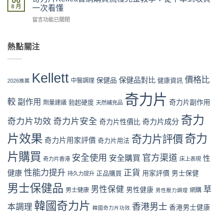
06
貨、
片
價
8 月
vs
一次看懂
服
Kellett
格
藥
用
在
留言功能已關閉
評
攻
房
完
〈奇
價
略：
vs
整
力
係
官
網
流
片
熱點關注
咪
網
店
程
Kellett
可
優
代
體
官
信？
惠、
購
驗〉
網
真
多
Kellett
風
中
購
價格比
保健品對比
假
保健品
健康資訊
中醫調理
盒
2026推薦
險
買
評
裝
全
流
奇力片
價
折
面
較
副作用
奇力片副作用
勃起硬度
劑量建議
程
天然補充品
拆
扣
分
完
解
與
析〉
奇力
整
奇力片功效
奇力片安全
奇力片成分
與
奇力片性價比
最
中
教
理
抵
片效果
奇力
學：
奇力片評價
性
購
奇力片用家評價
奇力片用法
從
購
買
下
片購買
買
時
安全使用
官方渠道
安全購買
性
奇力片香港
床上表現
單
指
機〉
到
南〉
性能力提升
正貨
健康
中
正品購買
用家評價
男士保健
持久力提升
收
中
男士保健品
貨
男性保健
草
男性健康
男士健康
網購
男性壓力調理
一
次
韓國奇力片
香港男士
本調理
香港男士健康
韓國奇力片功效
看
懂〉