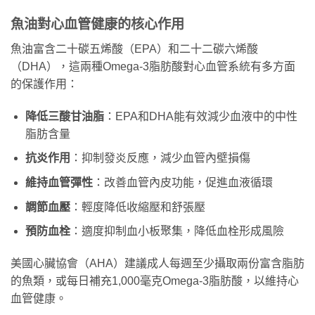
魚油對心血管健康的核心作用
魚油富含二十碳五烯酸（EPA）和二十二碳六烯酸
（DHA），這兩種Omega-3脂肪酸對心血管系統有多方面
的保護作用：
降低三酸甘油脂
：EPA和DHA能有效減少血液中的中性
脂肪含量
抗炎作用
：抑制發炎反應，減少血管內壁損傷
維持血管彈性
：改善血管內皮功能，促進血液循環
調節血壓
：輕度降低收縮壓和舒張壓
預防血栓
：適度抑制血小板聚集，降低血栓形成風險
美國心臟協會（AHA）建議成人每週至少攝取兩份富含脂肪
的魚類，或每日補充1,000毫克Omega-3脂肪酸，以維持心
血管健康。