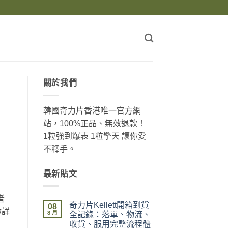
關於我們
韓國奇力片香港唯一官方網
站，100%正品、無效退款！
1粒強到爆表 1粒擎天 讓你愛
不釋手。
最新貼文
者
奇力片Kellett開箱到貨
08
你詳
8 月
全記錄：落單、物流、
收貨、服用完整流程體