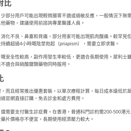
對比
。少部分用戶可能出現輕微腸胃不適或過敏反應，一般情況下無
其他藥物，建議使用前諮詢專業醫護人員。
、消化不良、鼻塞和背痛，部分用家可能出現肌肉酸痛。較罕見
續超過4小時嘅陰莖勃起（priapism），需要立即求醫。
片嘅安全性較高，副作用發生率較低，更適合長期使用。犀利士
是不適合與硝酸鹽類藥物同時服用。
比
理，而且經常推出優惠套裝，以單次療程計算，每日成本遠低於
通過官網直接訂購，免去診金和處方費用。
需要支付醫生診症費。在香港，普通科門診約需200-500港元
利士藥片價格亦不便宜，長期使用經濟壓力較大。