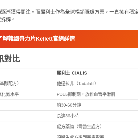
場逐漸獲得關注。而犀利士作為全球暢銷嘅處方藥，一直擁有穩
度拆解。
解韓國奇力片Kellett官網詳情
訊對比
犀利士 CIALIS
胺基酸配方）
他達拉非（Tadalafil）
氧化氮水平
PDE5抑制劑，放鬆血管平滑肌
約30-60分鐘
長達36小時
處方藥物（需醫生處方）
須醫生處方後到藥房取藥