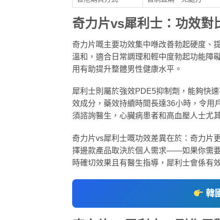
奇力片vs犀利士：功效對
奇力片嘅主要功效集中喺改善勃起硬度、
溫和，適合日常調理和輕中度勃起功能障
用有助提升整體男性健康水平。
犀利士則屬於強效PDE5抑制劑，能夠快
效成分，藥效持續時間長達36小時，令用
須諮詢醫生，心臟病患者和高血壓人士尤
奇力片vs犀利士嘅功效差異在於：奇力片
擇邊款產品取決於個人需求——如果你需
時確切效果且有醫生指導，犀利士會係有
韓