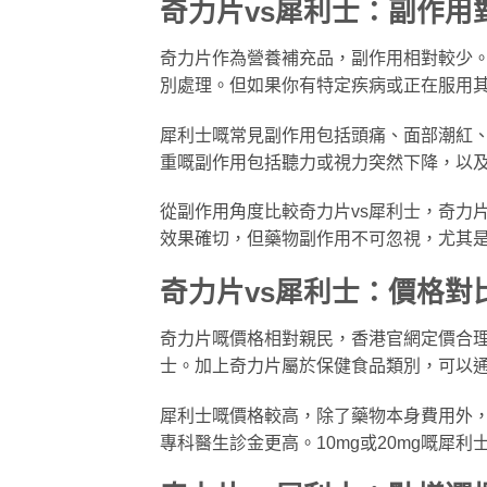
奇力片vs犀利士：副作用
奇力片作為營養補充品，副作用相對較少
別處理。但如果你有特定疾病或正在服用
犀利士嘅常見副作用包括頭痛、面部潮紅
重嘅副作用包括聽力或視力突然下降，以及持
從副作用角度比較奇力片vs犀利士，奇力
效果確切，但藥物副作用不可忽視，尤其
奇力片vs犀利士：價格對
奇力片嘅價格相對親民，香港官網定價合
士。加上奇力片屬於保健食品類別，可以
犀利士嘅價格較高，除了藥物本身費用外，還
專科醫生診金更高。10mg或20mg嘅犀