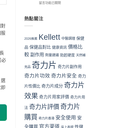
在
代
價
留言功能已關閉
驗〉
官
〈奇
購
係
中
網
力
風
咪
優
片
險
可
惠、
熱點關注
Kellett
全
信？
多
相對
官
面
真
盒
網
分
假
期服
裝
Kellett
購
析〉
評
折
保健
中醫調理
2026推薦
買
中
價
扣
價格比
保健品對比
流
品
拆
健康資訊
與
程
解
最
長
較
副作用
勃起硬度
劑量建議
天然補
完
與
抵
前必
整
理
購
奇力片
教
奇力片副作用
性
買
充品
學：
購
時
奇力片功效
奇力片安全
奇力
從
買
機〉
。選
下
指
中
奇力片
奇力片成分
單
片性價比
南〉
求即
到
中
效果
收
奇力片用家評價
奇力片用
貨
奇力片
一
奇力片評價
法
次
看
購買
安全使用
安
奇力片香港
懂〉
中
官方渠道
全購買
性健
床上表現