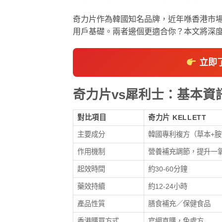
奇力片作為韓國知名品牌，近年喺香港市
用戶基礎。兩者邊個更適合你？本文將深
立即了
奇力片vs犀利士：基本資
對比項目
奇力片 KELLETT
主要成分
韓國專利複方（草本+
作用機制
營養補充調節，提升一
起效時間
約30-60分鐘
藥效持續
約12-24小時
產品性質
膳食補充／保健食品
香港購買方式
官網直購，免處方