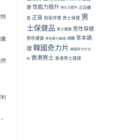
性能力提升
康
正品購
持久力提升
男
需特
正貨
買
用家評價
男士保健
士保健品
男性保健
男士健康
草本調
男性健康
但嚴
網購
男性壓力調理
韓國奇力片
理
韓國奇力片功
香港男士
香港男士健康
效
雖然
犀利
，