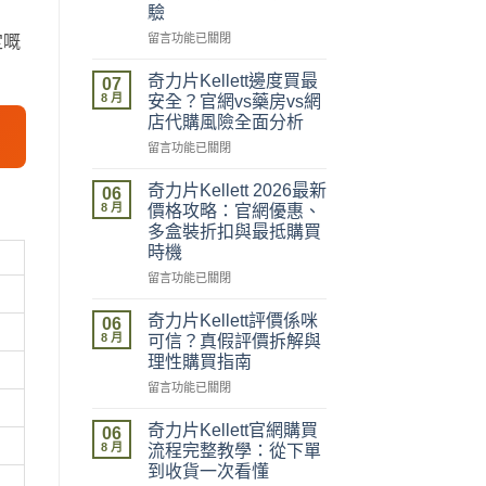
驗
在
留言功能已關閉
定嘅
〈奇
力
奇力片Kellett邊度買最
07
片
8 月
安全？官網vs藥房vs網
Kellett
店代購風險全面分析
開
在
箱
留言功能已關閉
〈奇
到
力
貨
奇力片Kellett 2026最新
06
片
全
8 月
價格攻略：官網優惠、
Kellett
記
多盒裝折扣與最抵購買
邊
錄：
時機
度
落
買
單、
在
留言功能已關閉
最
物
〈奇
安
流、
力
奇力片Kellett評價係咪
06
全？
收
片
8 月
可信？真假評價拆解與
官
貨、
Kellett
理性購買指南
網
服
2026
vs
在
用
最
留言功能已關閉
藥
〈奇
完
新
房
力
整
價
奇力片Kellett官網購買
06
vs
片
流
格
8 月
流程完整教學：從下單
網
Kellett
程
攻
到收貨一次看懂
店
評
體
略：