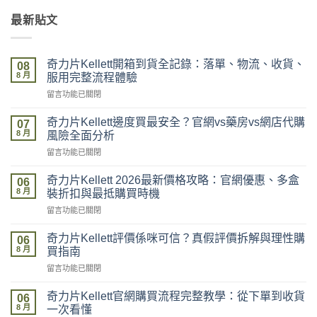
最新貼文
奇力片Kellett開箱到貨全記錄：落單、物流、收貨、
08
8 月
服用完整流程體驗
在
留言功能已關閉
〈奇
力
奇力片Kellett邊度買最安全？官網vs藥房vs網店代購
07
片
8 月
風險全面分析
Kellett
在
留言功能已關閉
開
〈奇
箱
力
到
奇力片Kellett 2026最新價格攻略：官網優惠、多盒
06
片
貨
8 月
裝折扣與最抵購買時機
Kellett
全
在
留言功能已關閉
邊
記
〈奇
度
錄：
力
買
奇力片Kellett評價係咪可信？真假評價拆解與理性購
落
06
片
最
8 月
單、
買指南
Kellett
安
物
在
留言功能已關閉
2026
全？
流、
〈奇
最
官
收
力
新
奇力片Kellett官網購買流程完整教學：從下單到收貨
網
06
貨、
片
價
8 月
vs
一次看懂
服
Kellett