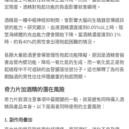
定限度，酒精對勃起功能的負面影響就會顯現。
酒精是一種中樞神經抑制劑，會影響大腦向生殖器官傳遞訊
號的能力。研究顯示，血液酒精濃度達到0.05%以上時，陰
莖海綿體的充血能力便會開始下降。當酒精濃度達到0.1%
時，約有40%的男性會出現勃起困難的情況。
長期大量飲酒更會導致慢性勃起功能障礙，原因是酒精會損
害血管內壁功能，降低一氧化氮的生成，而一氧化氮正是勃
起過程中不可或缺的血管擴張信號分子。這也解釋了為何長
期酗酒的男性往往伴隨嚴重的勃起問題。
奇力片加酒精的潛在風險
奇力片飲酒注意事項中最關鍵的一點，就是避免同時攝入酒
精與產品本身。以下是兩者同時使用的主要風險：
1. 副作用疊加