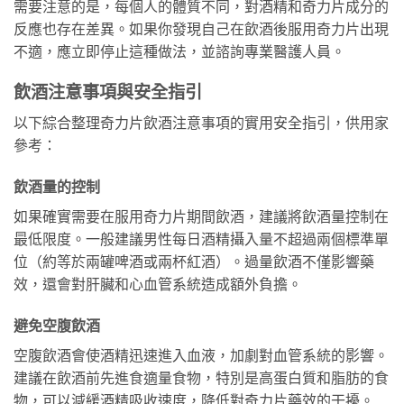
需要注意的是，每個人的體質不同，對酒精和奇力片成分的
反應也存在差異。如果你發現自己在飲酒後服用奇力片出現
不適，應立即停止這種做法，並諮詢專業醫護人員。
飲酒注意事項與安全指引
以下綜合整理奇力片飲酒注意事項的實用安全指引，供用家
參考：
飲酒量的控制
如果確實需要在服用奇力片期間飲酒，建議將飲酒量控制在
最低限度。一般建議男性每日酒精攝入量不超過兩個標準單
位（約等於兩罐啤酒或兩杯紅酒）。過量飲酒不僅影響藥
效，還會對肝臟和心血管系統造成額外負擔。
避免空腹飲酒
空腹飲酒會使酒精迅速進入血液，加劇對血管系統的影響。
建議在飲酒前先進食適量食物，特別是高蛋白質和脂肪的食
物，可以減緩酒精吸收速度，降低對奇力片藥效的干擾。