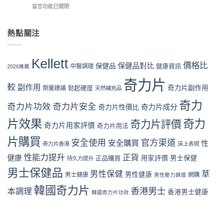
格
藥
用
在
留言功能已關閉
評
攻
房
完
〈奇
價
略：
vs
整
力
係
官
網
流
片
熱點關注
咪
網
店
程
Kellett
可
優
代
體
官
信？
惠、
購
驗〉
網
真
多
Kellett
風
中
購
價格比
保健品對比
假
保健品
健康資訊
中醫調理
盒
2026推薦
險
買
評
裝
全
流
奇力片
價
折
面
較
副作用
奇力片副作用
勃起硬度
劑量建議
程
天然補充品
拆
扣
分
完
解
與
析〉
奇力
整
奇力片功效
奇力片安全
奇力片成分
與
奇力片性價比
最
中
教
理
抵
片效果
奇力
學：
奇力片評價
性
購
奇力片用家評價
奇力片用法
從
購
買
下
片購買
買
時
安全使用
官方渠道
安全購買
性
奇力片香港
床上表現
單
指
機〉
到
南〉
性能力提升
正貨
健康
中
正品購買
用家評價
男士保健
持久力提升
收
中
男士保健品
貨
男性保健
草
男性健康
男士健康
網購
男性壓力調理
一
次
韓國奇力片
香港男士
本調理
香港男士健康
韓國奇力片功效
看
懂〉
中