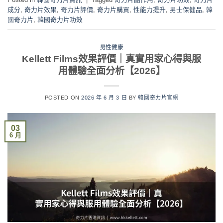
成分
,
奇力片效果
,
奇力片評價
,
奇力片購買
,
性能力提升
,
男士保健品
,
韓
國奇力片
,
韓國奇力片功效
男性健康
Kellett Films效果評價｜真實用家心得與服
用體驗全面分析【2026】
POSTED ON
2026 年 6 月 3 日
BY
韓國奇力片官網
03
6 月