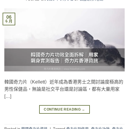
06
6 月
韓國奇力片（Kellett）近年成為香港男士之間討論度極高的
男性保健品，無論是社交平台還是討論區，都有大量用家
[…]
CONTINUE READING
→
Posted in
韓國奇力片資訊
|
Tagged
奇力片副作用
,
奇力片功效
,
奇力片