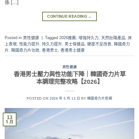
係 […]
CONTINUE READING
→
Posted in
男性健康
|
Tagged
2026推薦
,
增強持久力
,
天然壯陽產品
,
床
上表現
,
性能力提升
,
持久力提升
,
男士保健品
,
硬度不足改善
,
韓國奇力
片
,
韓國奇力片功效
,
香港男士
,
香港男士健康
男性健康
香港男士壓力與性功能下降｜韓國奇力片草
本調理完整攻略【2026】
POSTED ON
2026 年 5 月 13 日
BY
韓國奇力片官網
13
5 月