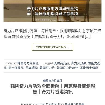
奇力片正確服用方法：每日劑量、服用時間與注意事項完整
指南 許多香港男士在購買韓國奇力片（Kellett Fil […]
CONTINUE READING
→
Posted in
韓國奇力片資訊
|
Tagged
天然補充品
,
奇力片效果
,
性能力提
升
,
男士保健品
,
草本調理
,
韓國奇力片
,
韓國奇力片功效
,
香港男士健康
韓國奇力片資訊
韓國奇力片功效全面拆解｜用家親身實測報
告｜奇力片香港資訊
POSTED ON
2026 年 6 月 6 日
BY
韓國奇力片官網