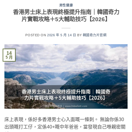
男性健康
香港男士床上表現終極提升指南｜韓國奇力
片實戰攻略＋5大輔助技巧【2026】
POSTED ON
2026 年 5 月 14 日
BY
韓國奇力片官網
14
5 月
床上表現，係好多香港男士心入面嘅一條刺。 無論你係30
出頭嘅打工仔，定係40+嘅中年爸爸，當發現自己喺親密關