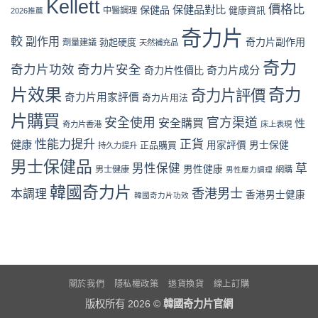
Kellett
風
中
購
價格比
保健品對比
假
保健品
健康資訊
中醫調理
盒
2026推薦
險
買
評
裝
全
流
奇力片
價
折
面
較
副作用
奇力片副作用
勃起硬度
劑量建議
程
天然補充品
拆
扣
分
完
解
與
析〉
奇力
整
奇力片功效
奇力片安全
奇力片成分
與
奇力片性價比
最
中
教
理
抵
片效果
奇力
學：
奇力片評價
性
購
奇力片用家評價
奇力片用法
從
購
買
下
片購買
買
時
安全使用
官方渠道
安全購買
性
奇力片香港
床上表現
單
指
機〉
到
南〉
性能力提升
正貨
健康
中
正品購買
用家評價
男士保健
持久力提升
收
中
男士保健品
貨
男性保健
草
男性健康
男士健康
網購
男性壓力調理
一
次
韓國奇力片
香港男士
本調理
香港男士健康
韓國奇力片功效
看
懂〉
中
關於我們
隱私權政策
退貨換貨
線上訂購
版权所有 2026 ©
韓國奇力片官網