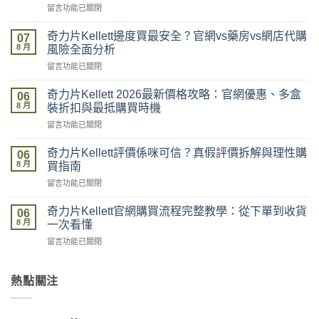
在
留言功能已關閉
〈奇
力
奇力片Kellett邊度買最安全？官網vs藥房vs網店代購
07
片
8 月
風險全面分析
Kellett
在
留言功能已關閉
開
〈奇
箱
力
到
奇力片Kellett 2026最新價格攻略：官網優惠、多盒
06
片
貨
8 月
裝折扣與最抵購買時機
Kellett
全
在
留言功能已關閉
邊
記
〈奇
度
錄：
力
買
奇力片Kellett評價係咪可信？真假評價拆解與理性購
落
06
片
最
8 月
單、
買指南
Kellett
安
物
在
留言功能已關閉
2026
全？
流、
〈奇
最
官
收
力
新
奇力片Kellett官網購買流程完整教學：從下單到收貨
網
06
貨、
片
價
8 月
vs
一次看懂
服
Kellett
格
藥
用
在
留言功能已關閉
評
攻
房
完
〈奇
價
略：
vs
整
力
係
官
網
流
片
熱點關注
咪
網
店
程
Kellett
可
優
代
體
官
信？
惠、
購
驗〉
網
真
多