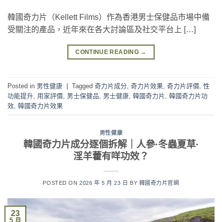
韓國奇力片（Kellett Films）作為香港男士保健品市場中備
受關注的產品，近年來在各大討論區及社交平台上 […]
CONTINUE READING
→
Posted in
男性健康
|
Tagged
奇力片成分
,
奇力片效果
,
奇力片評價
,
性
功能提升
,
用家評價
,
男士保健品
,
男士健康
,
韓國奇力片
,
韓國奇力片功
效
,
韓國奇力片效果
男性健康
韓國奇力片成分逐個拆解｜人參·冬蟲夏草·
淫羊藿有咩功效？
POSTED ON
2026 年 5 月 23 日
BY
韓國奇力片官網
23
5 月