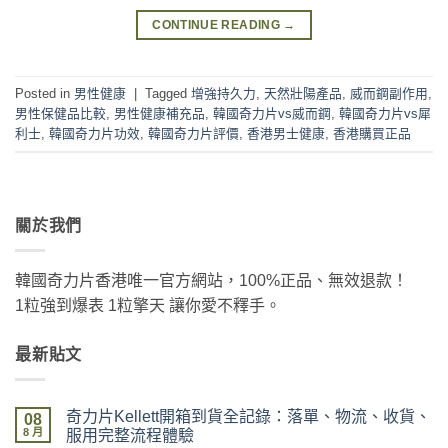
CONTINUE READING
→
Posted in
男性健康
|
Tagged
增強持久力
,
天然壯陽產品
,
威而鋼副作用
,
男性保健品比較
,
男性健康補充品
,
韓國奇力片vs威而鋼
,
韓國奇力片vs犀
利士
,
韓國奇力片功效
,
韓國奇力片評價
,
香港男士健康
,
香港購買正品
關於我們
韓國奇力片香港唯一官方網站，100%正品、無效退款！
1粒強到爆表 1粒擎天 讓你愛不釋手。
最新貼文
奇力片Kellett開箱到貨全記錄：落單、物流、收貨、
08
8 月
服用完整流程體驗