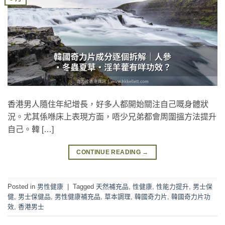
香港男人隨住年紀增長，好多人都開始關注自己嘅身體狀
況。尤其係喺床上表現方面，唔少兄弟都會周圍搵方法提升
自己。韓 […]
CONTINUE READING
→
Posted in
男性健康
|
Tagged
天然補充品
,
性健康
,
性能力提升
,
男士保
健
,
男士保健品
,
男性健康補充品
,
草本調理
,
韓國奇力片
,
韓國奇力片功
效
,
香港男士