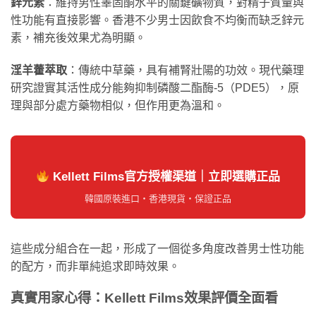
鋅元素
：維持男性睪固酮水平的關鍵礦物質，對精子質量與
性功能有直接影響。香港不少男士因飲食不均衡而缺乏鋅元
素，補充後效果尤為明顯。
淫羊藿萃取
：傳統中草藥，具有補腎壯陽的功效。現代藥理
研究證實其活性成分能夠抑制磷酸二酯酶-5（PDE5），原
理與部分處方藥物相似，但作用更為溫和。
Kellett Films官方授權渠道｜立即選購正品
韓國原裝進口・香港現貨・保證正品
這些成分組合在一起，形成了一個從多角度改善男士性功能
的配方，而非單純追求即時效果。
真實用家心得：Kellett Films效果評價全面看