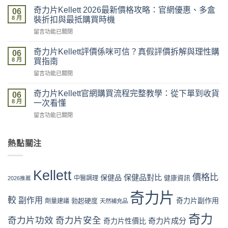
力
到
奇力片Kellett 2026最新價格攻略：官網優惠、多盒
06
片
貨
8 月
裝折扣與最抵購買時機
Kellett
全
在
留言功能已關閉
邊
記
〈奇
度
錄：
力
買
奇力片Kellett評價係咪可信？真假評價拆解與理性購
落
06
片
最
8 月
單、
買指南
Kellett
安
物
在
留言功能已關閉
2026
全？
流、
〈奇
最
官
收
力
新
奇力片Kellett官網購買流程完整教學：從下單到收貨
網
06
貨、
片
價
8 月
vs
一次看懂
服
Kellett
格
藥
用
在
留言功能已關閉
評
攻
房
完
〈奇
價
略：
vs
整
力
係
官
網
流
片
熱點關注
咪
網
店
程
Kellett
可
優
代
體
官
信？
惠、
購
驗〉
網
真
多
Kellett
風
中
購
價格比
保健品對比
假
保健品
健康資訊
中醫調理
盒
2026推薦
險
買
評
裝
全
流
奇力片
價
折
面
較
副作用
奇力片副作用
勃起硬度
劑量建議
程
天然補充品
拆
扣
分
完
解
與
析〉
奇力
整
奇力片功效
奇力片安全
奇力片成分
與
奇力片性價比
最
中
教