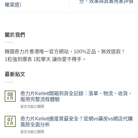
分、效果與真實用家評價
權渠道）
關於我們
韓國奇力片香港唯一官方網站，100%正品、無效退款！
1粒強到爆表 1粒擎天 讓你愛不釋手。
最新貼文
奇力片Kellett開箱到貨全記錄：落單、物流、收貨、
08
8 月
服用完整流程體驗
在
留言功能已關閉
〈奇
力
奇力片Kellett邊度買最安全？官網vs藥房vs網店代購
07
片
8 月
風險全面分析
Kellett
在
留言功能已關閉
開
〈奇
箱