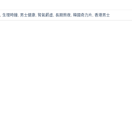
,
生理時鐘
,
男士健康
,
腎氣虧虛
,
長期熬夜
,
韓國奇力片
,
香港男士