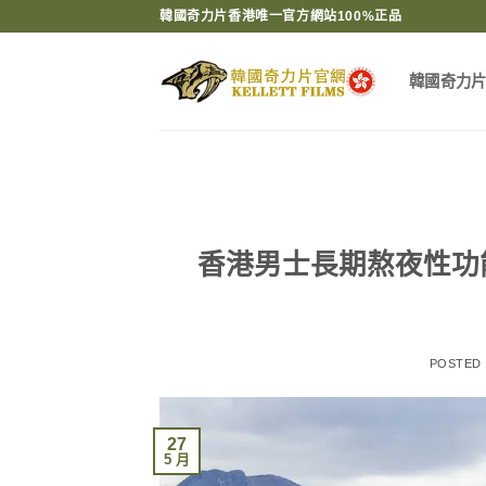
Skip
韓國奇力片香港唯一官方網站100%正品
to
content
韓國奇力
香港男士長期熬夜性功
POSTED
27
5 月