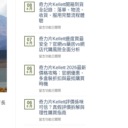
奇力片Kellett開箱到貨
08
8 月
全記錄：落單、物流、
收貨、服用完整流程體
驗
在
留言功能已關閉
〈奇
力
奇力片Kellett邊度買最
07
片
8 月
安全？官網vs藥房vs網
Kellett
店代購風險全面分析
開
在
箱
留言功能已關閉
〈奇
到
力
貨
奇力片Kellett 2026最新
06
片
全
8 月
價格攻略：官網優惠、
Kellett
記
多盒裝折扣與最抵購買
邊
錄：
時機
度
落
買
單、
在
留言功能已關閉
最
物
〈奇
安
流、
力
奇力片Kellett評價係咪
06
有長
全？
收
片
8 月
可信？真假評價拆解與
官
貨、
Kellett
理性購買指南
網
服
2026
vs
在
用
最
留言功能已關閉
藥
〈奇
完
新