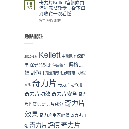
房
力
整
價
奇力片Kellett官網購買
06
vs
片
流
格
8 月
流程完整教學：從下單
網
Kellett
程
攻
到收貨一次看懂
店
評
體
略：
在
代
價
留言功能已關閉
驗〉
官
〈奇
購
係
中
網
力
風
咪
優
片
險
可
惠、
熱點關注
Kellett
全
信？
多
官
面
真
盒
網
分
假
裝
Kellett
購
析〉
評
折
保健
中醫調理
2026推薦
買
中
價
扣
價格比
保健品對比
流
品
拆
健康資訊
與
程
解
最
較
副作用
勃起硬度
劑量建議
天然補
完
與
抵
整
理
購
奇力片
教
奇力片副作用
性
買
充品
學：
購
時
奇力片功效
奇力片安全
奇力
從
買
機〉
下
指
中
奇力片
奇力片成分
單
片性價比
南〉
到
中
效果
收
奇力片用家評價
奇力片用
貨
奇力片
一
奇力片評價
法
次