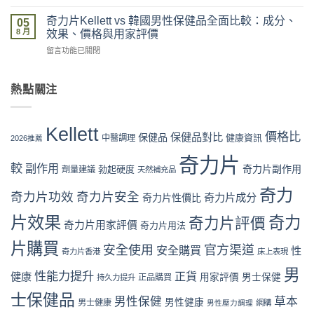
〈奇
網
真
多
力
購
奇力片Kellett vs 韓國男性保健品全面比較：成分、
假
05
盒
片
買
8 月
評
效果、價格與用家評價
裝
Kellett
流
價
折
在
留言功能已關閉
vs
程
拆
扣
〈奇
日
完
解
與
力
本
整
與
最
片
熱點關注
男
教
理
抵
Kellett
性
學：
性
購
vs
保
從
購
買
韓
健
下
Kellett
買
時
國
價格比
保健品對比
品：
保健品
健康資訊
中醫調理
單
2026推薦
指
機〉
男
成
到
南〉
中
性
奇力片
分、
收
中
較
副作用
奇力片副作用
勃起硬度
劑量建議
保
天然補充品
功
貨
健
效
一
奇力
品
奇力片功效
奇力片安全
與
奇力片成分
奇力片性價比
次
全
用
看
面
片效果
奇力
奇力片評價
家
懂〉
奇力片用家評價
奇力片用法
比
口
中
較：
碑
片購買
安全使用
官方渠道
安全購買
性
奇力片香港
床上表現
成
全
分、
面
男
性能力提升
正貨
健康
用家評價
男士保健
效
正品購買
持久力提升
對
果、
比
士保健品
男性保健
草本
價
男性健康
男士健康
（2026
男性壓力調理
網購
格