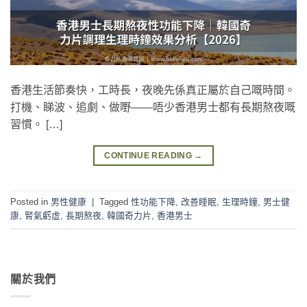
香港生活節奏快，工時長，夜晚先係真正屬於自己嘅時間。
打機、睇波、追劇、做嘢——唔少香港男士都有長期熬夜嘅
習慣。 […]
CONTINUE READING
→
Posted in
男性健康
|
Tagged
性功能下降
,
改善睡眠
,
生理時鐘
,
男士健
康
,
腎氣虧虛
,
長期熬夜
,
韓國奇力片
,
香港男士
關於我們