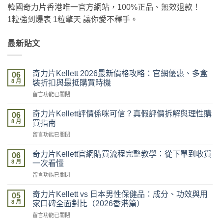
韓國奇力片香港唯一官方網站，100%正品、無效退款！
1粒強到爆表 1粒擎天 讓你愛不釋手。
最新貼文
奇力片Kellett 2026最新價格攻略：官網優惠、多盒
06
8 月
裝折扣與最抵購買時機
在
留言功能已關閉
〈奇
力
奇力片Kellett評價係咪可信？真假評價拆解與理性購
06
片
8 月
買指南
Kellett
在
留言功能已關閉
2026
〈奇
最
力
新
奇力片Kellett官網購買流程完整教學：從下單到收貨
06
片
價
8 月
一次看懂
Kellett
格
在
留言功能已關閉
評
攻
〈奇
價
略：
力
係
奇力片Kellett vs 日本男性保健品：成分、功效與用
官
05
片
咪
8 月
網
家口碑全面對比（2026香港篇）
Kellett
可
優
在
留言功能已關閉
官
信？
惠、