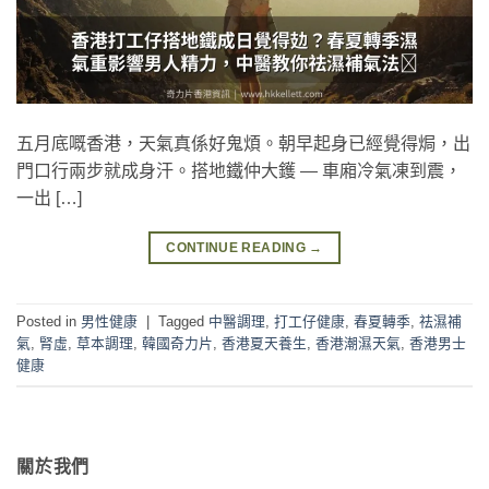
五月底嘅香港，天氣真係好鬼煩。朝早起身已經覺得焗，出
門口行兩步就成身汗。搭地鐵仲大鑊 — 車廂冷氣凍到震，
一出 […]
CONTINUE READING
→
Posted in
男性健康
|
Tagged
中醫調理
,
打工仔健康
,
春夏轉季
,
祛濕補
氣
,
腎虛
,
草本調理
,
韓國奇力片
,
香港夏天養生
,
香港潮濕天氣
,
香港男士
健康
關於我們