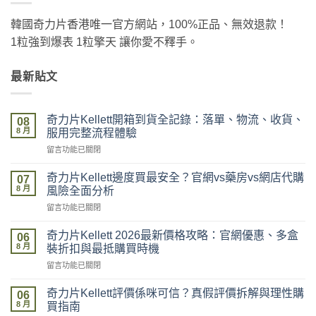
韓國奇力片香港唯一官方網站，100%正品、無效退款！
1粒強到爆表 1粒擎天 讓你愛不釋手。
最新貼文
奇力片Kellett開箱到貨全記錄：落單、物流、收貨、
08
8 月
服用完整流程體驗
在
留言功能已關閉
〈奇
力
奇力片Kellett邊度買最安全？官網vs藥房vs網店代購
07
片
8 月
風險全面分析
Kellett
在
留言功能已關閉
開
〈奇
箱
力
到
奇力片Kellett 2026最新價格攻略：官網優惠、多盒
06
片
貨
8 月
裝折扣與最抵購買時機
Kellett
全
在
留言功能已關閉
邊
記
〈奇
度
錄：
力
買
奇力片Kellett評價係咪可信？真假評價拆解與理性購
落
06
片
最
8 月
單、
買指南
Kellett
安