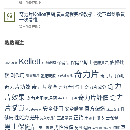
物
在
留言功能已關閉
2026
全？
流、
〈奇
最
官
收
力
新
奇力片Kellett官網購買流程完整教學：從下單到收貨
網
06
貨、
片
價
8 月
vs
一次看懂
服
Kellett
格
藥
用
在
留言功能已關閉
評
攻
房
完
〈奇
價
略：
vs
整
力
係
官
網
流
片
熱點關注
咪
網
店
程
Kellett
可
優
代
體
官
信？
惠、
購
驗〉
網
真
多
Kellett
風
中
購
價格比
保健品對比
假
保健品
健康資訊
中醫調理
盒
2026推薦
險
買
評
裝
全
流
奇力片
價
折
面
較
副作用
奇力片副作用
勃起硬度
劑量建議
程
天然補充品
拆
扣
分
完
解
與
析〉
奇力
整
奇力片功效
奇力片安全
奇力片成分
與
奇力片性價比
最
中
教
理
抵
片效果
奇力
學：
奇力片評價
性
購
奇力片用家評價
奇力片用法
從
購
買
下
片購買
買
時
安全使用
官方渠道
安全購買
性
奇力片香港
床上表現
單
指
機〉
到
南〉
性能力提升
正貨
健康
中
正品購買
用家評價
男士保健
持久力提升
收
中
男士保健品
貨
男性保健
草
男性健康
男士健康
網購
男性壓力調理