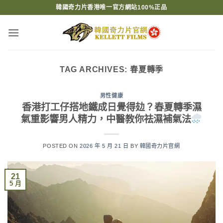
Skip
韓國奇力片香港唯一官方網站100%正品
to
content
TAG ARCHIVES:
春夏轉季
男性健康
香港打工仔搭地鐵成日覺得攰？春夏轉季濕
氣重影響男人精力，中醫教你祛濕補氣法
POSTED ON
2026 年 5 月 21 日
BY
韓國奇力片官網
21
5 月