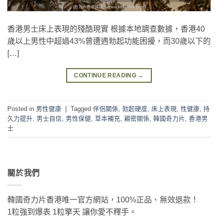
香港男士床上表現的殘酷現實 根據本地調查數據，香港40
歲以上男性中超過43%曾遭遇勃起功能困擾，而30歲以下的
[…]
CONTINUE READING
→
Posted in
男性健康
|
Tagged
伴侶關係
,
勃起硬度
,
床上表現
,
性健康
,
持
久力提升
,
男士自信
,
男性保健
,
草本補充
,
親密關係
,
韓國奇力片
,
香港男
士
關於我們
韓國奇力片香港唯一官方網站，100%正品、無效退款！
1粒強到爆表 1粒擎天 讓你愛不釋手。