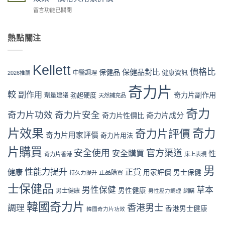
Kellett
流
價
折
在
留言功能已關閉
vs
程
拆
扣
〈奇
日
完
解
與
力
本
整
與
最
片
熱點關注
男
教
理
抵
Kellett
性
學：
性
購
vs
保
從
購
買
韓
健
下
Kellett
買
時
國
價格比
保健品對比
品：
保健品
健康資訊
中醫調理
單
2026推薦
指
機〉
男
成
到
南〉
中
性
奇力片
分、
收
中
較
副作用
奇力片副作用
勃起硬度
劑量建議
保
天然補充品
功
貨
健
效
一
奇力
品
奇力片功效
奇力片安全
與
奇力片成分
奇力片性價比
次
全
用
看
面
片效果
奇力
奇力片評價
家
懂〉
奇力片用家評價
奇力片用法
比
口
中
較：
碑
片購買
安全使用
官方渠道
安全購買
性
奇力片香港
床上表現
成
全
分、
面
男
性能力提升
正貨
健康
用家評價
男士保健
效
正品購買
持久力提升
對
果、
比
士保健品
男性保健
草本
價
男性健康
男士健康
（2026
男性壓力調理
網購
格
香
韓國奇力片
香港男士
與
調理
港
香港男士健康
韓國奇力片功效
用
篇）〉
家
中