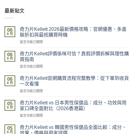
最新貼文
奇力片Kellett 2026最新價格攻略：官網優惠、多盒
06
8 月
裝折扣與最抵購買時機
在
留言功能已關閉
〈奇
力
奇力片Kellett評價係咪可信？真假評價拆解與理性購
06
片
8 月
買指南
Kellett
在
留言功能已關閉
2026
〈奇
最
力
新
奇力片Kellett官網購買流程完整教學：從下單到收貨
06
片
價
8 月
一次看懂
Kellett
格
在
留言功能已關閉
評
攻
〈奇
價
略：
力
係
奇力片Kellett vs 日本男性保健品：成分、功效與用
官
05
片
咪
8 月
網
家口碑全面對比（2026香港篇）
Kellett
可
優
在
留言功能已關閉
官
信？
惠、
〈奇
網
真
多
力
購
奇力片Kellett vs 韓國男性保健品全面比較：成分、
假
05
盒
片
買
8 月
評
效果、價格與用家評價
裝