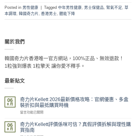
Posted in
男性健康
|
Tagged
中年男性健康
,
男士保健品
,
腎氣不足
,
草
本調理
,
韓國奇力片
,
香港男士
,
體能下降
關於我們
韓國奇力片香港唯一官方網站，100%正品、無效退款！
1粒強到爆表 1粒擎天 讓你愛不釋手。
最新貼文
奇力片Kellett 2026最新價格攻略：官網優惠、多盒
06
8 月
裝折扣與最抵購買時機
在
留言功能已關閉
〈奇
力
奇力片Kellett評價係咪可信？真假評價拆解與理性購
06
片
8 月
買指南
Kellett