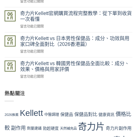
在
留言功能已關閉
2026
〈奇
最
力
新
奇力片Kellett官網購買流程完整教學：從下單到收貨
06
片
價
8 月
一次看懂
Kellett
格
在
留言功能已關閉
評
攻
〈奇
價
略：
力
係
奇力片Kellett vs 日本男性保健品：成分、功效與用
官
05
片
咪
8 月
網
家口碑全面對比（2026香港篇）
Kellett
可
優
在
留言功能已關閉
官
信？
惠、
〈奇
網
真
多
力
購
奇力片Kellett vs 韓國男性保健品全面比較：成分、
假
05
盒
片
買
8 月
評
效果、價格與用家評價
裝
Kellett
流
價
折
在
留言功能已關閉
vs
程
拆
扣
〈奇
日
完
解
與
力
本
整
與
最
片
熱點關注
男
教
理
抵
Kellett
性
學：
性
購
vs
保
從
購
買
韓
健
下
Kellett
買
時
國
價格比
保健品對比
品：
保健品
健康資訊
中醫調理
單
2026推薦
指
機〉
男
成
到
南〉
中
性
奇力片
分、
收
中
較
副作用
奇力片副作用
勃起硬度
劑量建議
保
天然補充品
功
貨
健
效
一