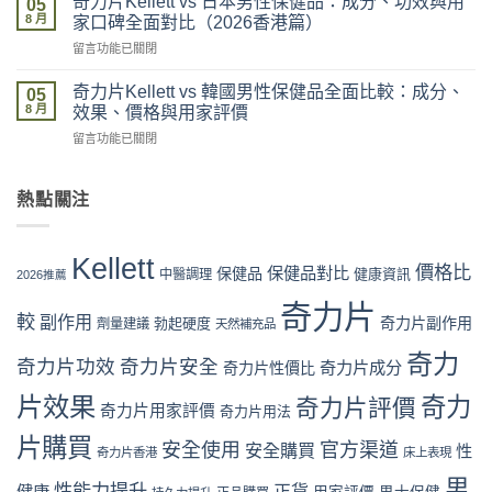
奇力片Kellett vs 日本男性保健品：成分、功效與用
官
05
片
咪
8 月
網
家口碑全面對比（2026香港篇）
Kellett
可
優
在
留言功能已關閉
官
信？
惠、
〈奇
網
真
多
力
購
奇力片Kellett vs 韓國男性保健品全面比較：成分、
假
05
盒
片
買
8 月
評
效果、價格與用家評價
裝
Kellett
流
價
折
在
留言功能已關閉
vs
程
拆
扣
〈奇
日
完
解
與
力
本
整
與
最
片
熱點關注
男
教
理
抵
Kellett
性
學：
性
購
vs
保
從
購
買
韓
健
下
Kellett
買
時
國
價格比
保健品對比
品：
保健品
健康資訊
中醫調理
單
2026推薦
指
機〉
男
成
到
南〉
中
性
奇力片
分、
收
中
較
副作用
奇力片副作用
勃起硬度
劑量建議
保
天然補充品
功
貨
健
效
一
奇力
品
奇力片功效
奇力片安全
與
奇力片成分
奇力片性價比
次
全
用
看
面
片效果
奇力
奇力片評價
家
懂〉
奇力片用家評價
奇力片用法
比
口
中
較：
碑
片購買
安全使用
官方渠道
安全購買
性
奇力片香港
床上表現
成
全
分、
面
男
性能力提升
正貨
健康
效