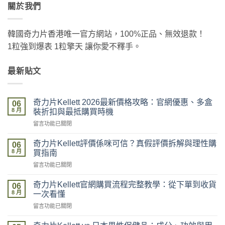
關於我們
韓國奇力片香港唯一官方網站，100%正品、無效退款！
1粒強到爆表 1粒擎天 讓你愛不釋手。
最新貼文
奇力片Kellett 2026最新價格攻略：官網優惠、多盒
06
8 月
裝折扣與最抵購買時機
在
留言功能已關閉
〈奇
力
奇力片Kellett評價係咪可信？真假評價拆解與理性購
06
片
8 月
買指南
Kellett
在
留言功能已關閉
2026
〈奇
最
力
新
奇力片Kellett官網購買流程完整教學：從下單到收貨
06
片
價
8 月
一次看懂
Kellett
格
在
留言功能已關閉
評
攻
〈奇
價
略：
力
係