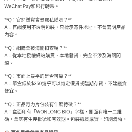
WeChat Pay和銀行轉賬。
**Q：官網送貨會暴露私隱嗎？**
A：官網使用不透明包裝，只標示寄件地址，不會寫明產品
內容。
**Q：網購會被海關扣查嗎？**
A：從本地授權網站購買、本地發貨，完全不涉及海關問
題。
**Q：市面上最平的是否可靠？**
A：單盒低於$250幾乎可以肯定假貨或臨期存貨，不建議貪
便宜。
**Q：正品奇力片包裝有什麼特徵？**
A：盒面印有「WONLONG BIO」字樣，側面有唯一二維
碼，盒底有生產批號和有效期。包裝紙質厚實，印刷清晰。