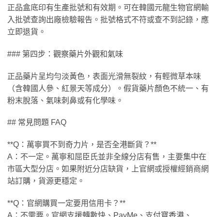
正品盒底印有生產批號和有效期。可在韓國元龍生物官網輸
入批號查詢出廠檢驗報告。批號格式不符或查不到記錄，應
立即退貨。
### 第四步：觀察藥片外觀和氣味
正品藥片呈均勻淡黃色，表面光滑無裂紋，有輕微草本味
（含韓國人參、紅景天等成分）。假貨藥片顏色不統一、有
粉末脫落、氣味刺鼻或有化學味。
## 常見問題 FAQ
**Q：萬寧買不到奇力片，是否全港斷貨？**
A：不一定。萬寧和屈臣氏並非全線分店有售，主要集中在
市區大型分店。如果附近分店缺貨，上官網或授權經銷商網
站訂購，貨源更穩定。
**Q：官網購買一定要用信用卡？**
A：不需要。官網支援轉數快、PayMe、支付寶香港、