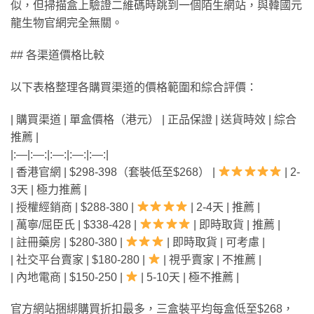
似，但掃描盒上驗證二維碼時跳到一個陌生網站，與韓國元
龍生物官網完全無關。
## 各渠道價格比較
以下表格整理各購買渠道的價格範圍和綜合評價：
| 購買渠道 | 單盒價格（港元） | 正品保證 | 送貨時效 | 綜合
推薦 |
|:—|:—:|:—:|:—:|:—:|
| 香港官網 | $298-398（套裝低至$268） |
| 2-
3天 | 極力推薦 |
| 授權經銷商 | $288-380 |
| 2-4天 | 推薦 |
| 萬寧/屈臣氏 | $338-428 |
| 即時取貨 | 推薦 |
| 註冊藥房 | $280-380 |
| 即時取貨 | 可考慮 |
| 社交平台賣家 | $180-280 |
| 視乎賣家 | 不推薦 |
| 內地電商 | $150-250 |
| 5-10天 | 極不推薦 |
官方網站捆綁購買折扣最多，三盒裝平均每盒低至$268，