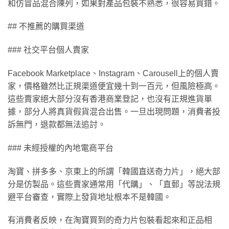
和仿冒品混合陳列，如果對產品包裝不熟悉，很容易買錯。
## 不推薦的購買渠道
### 社交平台個人賣家
Facebook Marketplace、Instagram、Carousell上的個人賣
家，價格雖然比正規渠道便宜幾十到一百元，但風險極高。
這些賣家絕大部分沒有香港商業登記，也沒有正規進貨單
據，部分人將真貨假貨混合出售。一旦出現問題，消費者投
訴無門，退款都無法追討。
### 未經授權的內地電商平台
淘寶、拼多多、京東上的所謂「韓國直送奇力片」，絕大部
分是仿製品。這些賣家通常用「代購」、「直郵」等說法規
避平台審查，實際上發貨地址根本不是韓國。
有消費者反映，在淘寶買到的奇力片包裝看起來和正品相