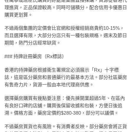
在萬寧或屈臣氏購買的好處是集團直接採購，貨源從香港代
理進貨，正品保證較高。同時可儲積分，配合信用卡優惠日
購買更划算。
不過兩個集團的定價會比官網和授權經銷商貴約10-15%，
而且選擇有限，大部分分店只有一種包裝規格。週末及節日
期間，熱門分店經常缺貨。
### 持牌註冊藥房（Rx標誌）
香港的持牌藥房根據衞生署規定必須展示「Rx」十字標
誌，這是區分藥房和普通藥行的最基本方法。部分社區藥房
有售奇力片，貨源一般由本地代理商供應。
選擇藥房購買有幾點要注意：優先揀開業超過5年、在區內
有良好口碑的店舖。購買後保留收據和包裝，方便日後追
溯。價格方面，藥房定價約$280-380，部分可以議價。
不過藥房買貨也有風險。有消費者反映，部分藥房會將正貨