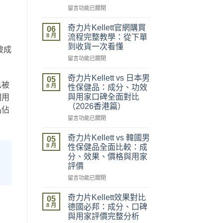
。
在
留言功能已關閉
〈奇
力
奇力片Kellett官網購買
06
片
8 月
流程完整教學：從下單
Kellett
到收貨一次看懂
被成
評
在
價
留言功能已關閉
。
〈奇
係
力
咪
奇力片Kellett vs 日本男
05
片
已被
可
8 月
性保健品：成分、功效
Kellett
信？
與用家口碑全面對比
期用
官
真
（2026香港篇）
品佔
網
假
購
評
在
留言功能已關閉
買
價
〈奇
流
拆
力
奇力片Kellett vs 韓國男
05
程
解
片
8 月
性保健品全面比較：成
完
與
Kellett
分、效果、價格與用家
整
理
vs
評價
教
性
日
學：
購
本
在
留言功能已關閉
從
買
男
〈奇
下
指
性
力
奇力片Kellett效果對比
05
單
南〉
保
片
8 月
德國必邦：成分、口碑
到
中
健
Kellett
與用家評價完整分析
收
品：
vs