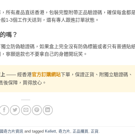
單，所有產品直送香港，包裝完整附帶正品驗證碼，確保每盒都
般1-3個工作天送到，還有專人跟進訂單狀態。
的嗎？
有獨立防偽驗證碼，如果盒上完全沒有防偽標籤或者只有普通貼
用，寧願退款也不要拿自己的身體開玩笑。
府上
—— 經香港
官方訂購網站
下單，保證正貨、附獨立驗證碼、
售後保障，買得放心。
國奇力片資訊
and tagged
Kellett
,
奇力片
,
正品購買
,
正貨
.