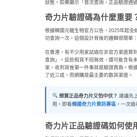
狀態。如果顯示「首次查詢，正品驗證通
奇力片驗證碼為什麼重要
根據韓國元龍生物官方公告，2025年起
功查詢一次。這個設計背後的邏輯很簡單
在香港，有不少用家試過在非官方渠道買
查詢」。這些假貨不但無效，還可能含有
家，收到貨後第一件事就是驗證真偽。根
了近三成，而網購是最主要的散貨渠道。
想買正品奇力片又怕中伏？
建議先
用。即看
韓國奇力片資訊專區
，一次過
奇力片正品驗證碼如何使