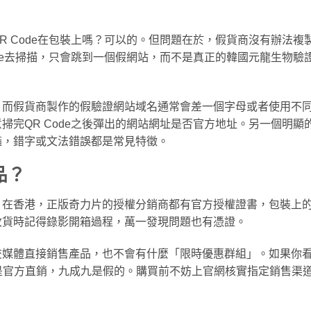
R Code在包裝上嗎？可以的。但問題在於，假貨商沒有辦法複
ode去掃描，只會跳到一個假網站，而不是真正的韓國元龍生物驗
，而假貨商製作的假驗證網站域名通常會差一個字母或者使用不
掃完QR Code之後彈出的網站網址是否官方地址。另一個明顯
糙，錯字或文法錯誤都是常見特徵。
品？
。在香港，正版奇力片的授權分銷商都有官方授權證書，包裝上
收貨時記得錄影開箱過程，萬一發現問題也有憑證。
交媒體直接銷售產品，也不會有什麼「限時優惠群組」。如果你
賣家聲稱是官方直銷，九成九是假的。購買前不妨上官網核實指定銷售渠