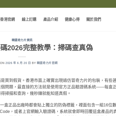
片香港官網
線上訂購
產品介紹
健康心得
關於我們
韓國奇力片資訊
碼2026完整教學：掃碼查真偽
 ON
2026 年 6 月 20 日
BY
韓國奇力片官網
而是買到假貨。香港市面上確實出現過仿冒奇力片的包裝，有些
這個問題，最直接的方法就是使用官方正品驗證碼系統——每盒
懂得掃描和查詢，幾秒鐘就能知道真假。
產，每一盒正品出廠時都會貼上獨立的防偽標籤，裡面包含一組16位
 Code，或者上官網輸入驗證碼，系統就會即時回覆這盒產品的