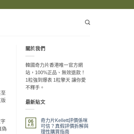
關於我們
韓國奇力片香港唯一官方網
站，100%正品、無效退款！
1粒強到爆表 1粒擎天 讓你愛
不釋手。
甚至
正版
最新貼文
奇力片Kellett評價係咪
06
數字
8 月
可信？真假評價拆解與
真偽
理性購買指南