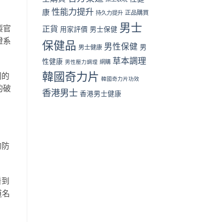
中
性能力提升
康
正品購買
持久力提升
男士
正貨
製官
用家評價
男士保健
證系
保健品
男性保健
男
男士健康
草本調理
性健康
男性壓力調理
網購
韓國奇力片
同的
韓國奇力片功效
的破
香港男士
香港男士健康
的防
看到
道名