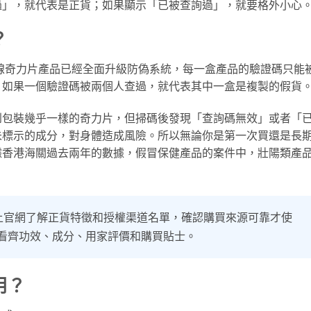
過」，就代表是正貨；如果顯示「已被查詢過」，就要格外小心
？
全線奇力片產品已經全面升級防偽系統，每一盒產品的驗證碼只能
：如果一個驗證碼被兩個人查過，就代表其中一盒是複製的假貨
到包裝幾乎一樣的奇力片，但掃碼後發現「查詢碼無效」或者「
未標示的成分，對身體造成風險。所以無論你是第一次買還是長
據香港海關過去兩年的數據，假冒保健產品的案件中，壯陽類產
上官網了解正貨特徵和授權渠道名單，確認購買來源可靠才使
看齊功效、成分、用家評價和購買貼士。
用？