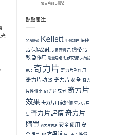
貨
成
在
韓
留言功能已關閉
一
分、
〈奇
國
次
功
力
男
看
效
片
性
熱點關注
懂〉
與
Kellett
保
機
中
用
效
健
家
果
品
反光
Kellett
口
對
全
保健
中醫調理
2026推薦
碑
比
面
價格比
保健品對比
全
德
品
比
健康資訊
面
國
較：
較
副作用
勃起硬度
劑量建議
天然補
對
必
成
比
邦：
分、
奇力片
。
（2026
成
奇力片副作用
效
充品
香
分、
果、
奇力片功效
奇力片安全
港
口
奇力
價
篇）〉
碑
格
奇力片
中
與
奇力片成分
與
片性價比
用
用
效果
家
家
奇力片用家評價
奇力片用
評
評
價
價〉
奇力片
奇力片評價
法
完
中
整
購買
安全使用
安
奇力片香港
分
析〉
官方渠道
全購買
性健
床上表現