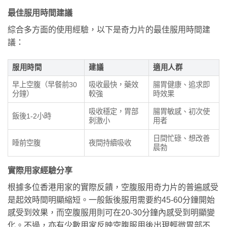
最佳服用時間建議
綜合多方面的使用經驗，以下是奇力片的最佳服用時間建
議：
服用時間
建議
適用人群
早上空腹（早餐前30
吸收最快，藥效
腸胃健康、追求即
分鐘）
較強
時效果
吸收穩定，胃部
腸胃敏感、初次使
飯後1-2小時
刺激小
用者
日間忙碌、想改善
睡前空腹
夜間持續吸收
晨勃
實際用家經驗分享
根據多位香港用家的實際反饋，空腹服用奇力片的普遍感受
是起效時間明顯縮短。一般飯後服用需要約45-60分鐘開始
感受到效果，而空腹服用則可在20-30分鐘內感受到明顯變
化。不過，亦有少數用家反映空腹服用後出現輕微胃部不