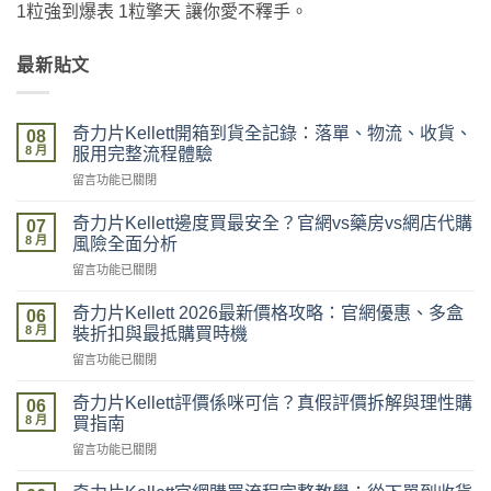
1粒強到爆表 1粒擎天 讓你愛不釋手。
最新貼文
奇力片Kellett開箱到貨全記錄：落單、物流、收貨、
08
8 月
服用完整流程體驗
在
留言功能已關閉
〈奇
力
奇力片Kellett邊度買最安全？官網vs藥房vs網店代購
07
片
8 月
風險全面分析
Kellett
在
留言功能已關閉
開
〈奇
箱
力
到
奇力片Kellett 2026最新價格攻略：官網優惠、多盒
06
片
貨
8 月
裝折扣與最抵購買時機
Kellett
全
在
留言功能已關閉
邊
記
〈奇
度
錄：
力
買
奇力片Kellett評價係咪可信？真假評價拆解與理性購
落
06
片
最
8 月
單、
買指南
Kellett
安
物
在
留言功能已關閉
2026
全？
流、
〈奇
最
官
收
力
新