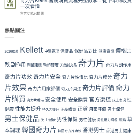
奇力片Kellett官網購買流程完整教學：從下單到收貨
網
06
貨、
片
價
8 月
vs
一次看懂
服
Kellett
格
藥
用
在
留言功能已關閉
評
攻
房
完
〈奇
價
略：
vs
整
力
係
官
網
流
片
熱點關注
咪
網
店
程
Kellett
可
優
代
體
官
信？
惠、
購
驗〉
網
真
多
Kellett
風
中
購
價格比
保健品對比
假
保健品
健康資訊
中醫調理
盒
2026推薦
險
買
評
裝
全
流
奇力片
價
折
面
較
副作用
奇力片副作用
勃起硬度
劑量建議
程
天然補充品
拆
扣
分
完
解
與
析〉
奇力
整
奇力片功效
奇力片安全
奇力片成分
與
奇力片性價比
最
中
教
理
抵
片效果
奇力
學：
奇力片評價
性
購
奇力片用家評價
奇力片用法
從
購
買
下
片購買
買
時
安全使用
官方渠道
安全購買
性
奇力片香港
床上表現
單
指
機〉
到
南〉
性能力提升
正貨
健康
中
正品購買
用家評價
男士保健
持久力提升
收
中
男士保健品
貨
男性保健
草
男性健康
男士健康
網購
男性壓力調理
一
次
韓國奇力片
香港男士
本調理
香港男士健康
韓國奇力片功效
看