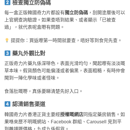
檢查獨立防偽碼
每一盒正版韓國奇力片都設有
獨立防偽碼
，刮開塗層後可以
上官網查詢驗證。如果查唔到結果、或者顯示「已被查
過」，就代表呢盒嘢有問題。
提提你：買返嚟第一時間就要查，唔好等到食完先查。
藥丸外觀比對
正版奇力片藥丸係深啡色，表面光滑均勻，聞起嚟有淡淡嘅
草本味。假貨顏色可能偏淺或者偏黑，表面粗糙，有時仲會
聞到一陣化學味或者怪味。
食落肚嘅嘢，真係要睇清楚先好入口。
認清銷售渠道
韓國奇力片香港正貨主要經
授權嘅網店
同指定藥房銷售。如
果喺來歷不明嘅網站、Facebook 群組、Carousell 見到平
到離譜嘅價格，九成九係假貨。