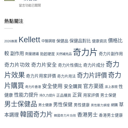
Kellett
格
藥
用
在
留言功能已關閉
評
攻
房
完
〈奇
價
略：
vs
整
力
係
官
網
流
片
熱點關注
咪
網
店
程
Kellett
可
優
代
體
官
信？
惠、
購
驗〉
網
真
多
Kellett
風
中
購
價格比
保健品對比
假
保健品
健康資訊
中醫調理
盒
2026推薦
險
買
評
裝
全
流
奇力片
價
折
面
較
副作用
奇力片副作用
勃起硬度
劑量建議
程
天然補充品
拆
扣
分
完
解
與
析〉
奇力
整
奇力片功效
奇力片安全
奇力片成分
與
奇力片性價比
最
中
教
理
抵
片效果
奇力
學：
奇力片評價
性
購
奇力片用家評價
奇力片用法
從
購
買
下
片購買
買
時
安全使用
官方渠道
安全購買
性
奇力片香港
床上表現
單
指
機〉
到
南〉
性能力提升
正貨
健康
中
正品購買
用家評價
男士保健
持久力提升
收
中
男士保健品
貨
男性保健
草
男性健康
男士健康
網購
男性壓力調理
一
次
韓國奇力片
香港男士
本調理
香港男士健康
韓國奇力片功效
看
懂〉
中