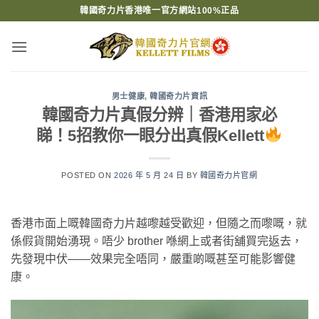
Skip
韓國奇力片香港唯一官方網站100%正品
to
content
男士健康
,
韓國奇力片資訊
韓國奇力片真假分辨｜香港用家必
睇！5招教你一眼分出真假Kellett
POSTED ON
2026 年 5 月 24 日
BY
韓國奇力片官網
香港市面上嘅韓國奇力片越嚟越受歡迎，但隨之而嚟嘅，就
係假貨開始湧現。唔少 brother 喺網上或者街舖買完返去，
先發現中伏——效果完全唔同，嚴重啲嘅甚至可能影響健
康。