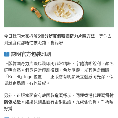
今日就同大家拆解
5個分辨真假韓國奇力片嘅方法
，等你去
到邊度買都唔怕被呃錢、食錯嘢！
認明官方包裝印刷
正版韓國奇力片嘅包裝印刷非常精細，字體清晰銳利，顏色
鮮明自然。假貨通常印刷模糊，色差明顯，尤其係盒面嘅
「Kellett」logo 位置——正版會有明顯嘅立體感同光澤，假
貨就扁塌塌，冇乜質感。
另外，正版盒面會有韓國製造嘅標示，同埋香港代理嘅
雷射
防偽貼紙
。如果見到盒面冇雷射貼紙，九成係假貨，千祈唔
好搏。