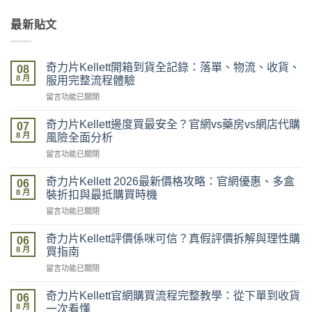
最新貼文
奇力片Kellett開箱到貨全記錄：落單、物流、收貨、
08
8 月
服用完整流程體驗
在
留言功能已關閉
〈奇
力
奇力片Kellett邊度買最安全？官網vs藥房vs網店代購
07
片
8 月
風險全面分析
Kellett
在
留言功能已關閉
開
〈奇
箱
力
到
奇力片Kellett 2026最新價格攻略：官網優惠、多盒
06
片
貨
8 月
裝折扣與最抵購買時機
Kellett
全
在
留言功能已關閉
邊
記
〈奇
度
錄：
力
買
奇力片Kellett評價係咪可信？真假評價拆解與理性購
落
06
片
最
8 月
單、
買指南
Kellett
安
物
在
留言功能已關閉
2026
全？
流、
〈奇
最
官
收
力
新
奇力片Kellett官網購買流程完整教學：從下單到收貨
網
06
貨、
片
價
8 月
vs
一次看懂
服