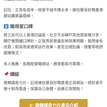
記住：正貨有成本，唔會平過市價太多。揀信譽良好嘅香港
網站購買最穩陣。
睇用家口碑
買之前可以上香港討論區、社交平台睇吓其他用家嘅分享，
睇吓邊間舖口碑好。正版用家普遍反映效果明顯、服用後有
改善；假貨用家通常話冇效果，甚至出現肚痛、頭暈等唔舒
服嘅情況。
多人推薦、長期經營嘅網站，通常都係可靠嘅。
總結
買韓國奇力片，記得揀信譽良好嘅香港正貨網站，唔好貪平
幾十蚊而傷身。保護自己身體，由揀正貨開始！
睇韓國奇力片產品介紹