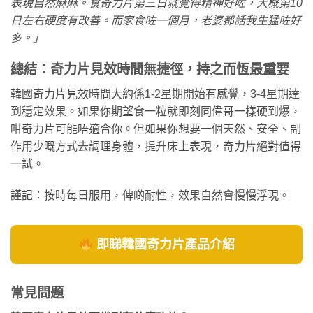
表現自然麻麻。食奇力片第三日就覺得精神好咗，大概第10
日左右硬度有改善。而家食咗一個月，老婆都話我生猛咗好
多。」
總結：奇力片見效時間無捷徑，持之而恆最重要
韓國奇力片見效時間大約係1-2星期開始有感覺，3-4星期達
到穩定效果。如果你期望食一粒就即刻同偉哥一樣硬到爆，
咁奇力片可能唔適合你。但如果你想要一個天然、安全、副
作用少嘅方式去調理身體，提升床上表現，奇力片絕對值得
一試。
謹記：按時每日服用，俾啲耐性，效果自然會慢慢浮現。
即睇韓國奇力片產品介紹
常見問題