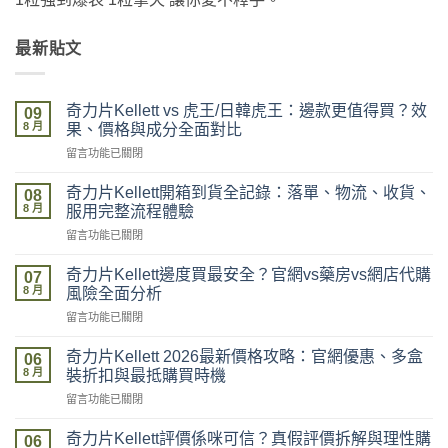
最新貼文
奇力片Kellett vs 虎王/日韓虎王：邊款更值得買？效
09
8 月
果、價格與成分全面對比
在
留言功能已關閉
〈奇
力
奇力片Kellett開箱到貨全記錄：落單、物流、收貨、
08
片
8 月
服用完整流程體驗
Kellett
在
留言功能已關閉
vs
〈奇
虎
力
王/
奇力片Kellett邊度買最安全？官網vs藥房vs網店代購
07
片
日
8 月
風險全面分析
Kellett
韓
在
留言功能已關閉
開
虎
〈奇
箱
王：
力
到
奇力片Kellett 2026最新價格攻略：官網優惠、多盒
邊
06
片
貨
8 月
款
裝折扣與最抵購買時機
Kellett
全
更
在
留言功能已關閉
邊
記
值
〈奇
度
錄：
得
力
買
奇力片Kellett評價係咪可信？真假評價拆解與理性購
落
06
買？