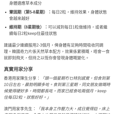
身體適應草本成分
鞏固期（第5-8星期）：
每日2粒，維持效果，身體狀態
會越來越好
維持期（8星期後）：
可以減到每日1粒做維持，或者繼
續每日2粒keep住最佳狀態
建議最少連續服用2-3個月，俾身體有足夠時間吸收同調
理。韓國奇力片係天然草本配方，效果係累積嘅，唔會一食
就即刻飛天，但持之以恆你會發現身體嘅變化。
真實用家分享
香港用家陳生分享：
「頭一個星期冇乜特別感覺，但食到第
10日左右，晨勃明顯多咗。食到第三星期，同女朋友做嘅時
候覺得硬好多，時間都長咗。而家已經食咗兩個月，keep
住每日2粒，狀態好好。」
澳門用家李先生：
「我本身工作壓力大，成日覺得攰，床上