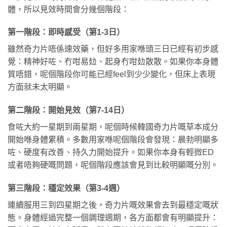
體，所以見效時間會分幾個階段：
第一階段：即時感受（第1-3日）
雖然奇力片唔係速效藥，但好多用家喺頭三日已經有初步感
覺：精神好咗、冇咁易攰、起身冇咁攰散散。如果你本身體
質唔錯，呢個階段你可能已經feel到少少變化，但床上表現
方面就未太明顯。
第二階段：開始見效（第7-14日）
食咗大約一星期到兩星期，呢個時候韓國奇力片嘅草本成分
開始喺身體累積。多數用家喺呢個階段會發現：晨勃明顯多
咗、硬度有改善、持久力開始提升。如果你本身有輕微ED
或者唔夠硬嘅問題，呢個階段應該會見到比較明顯嘅分別。
第三階段：穩定效果（第3-4週）
連續服用三到四星期之後，奇力片嘅效果會去到最穩定嘅狀
態。身體經過完整一個調理週期，各方面都會有明顯提升：