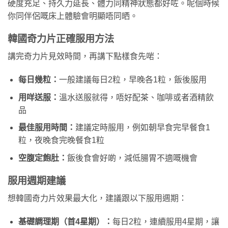
硬度充足、持久力延長、體力同精神狀態都好咗。呢個時候
你同伴侶嘅床上體驗會明顯唔同晒。
韓國奇力片正確服用方法
講完奇力片見效時間，再講下點樣食先啱：
每日幾粒：
一般建議每日2粒，早晚各1粒，飯後服用
用咩送服：
溫水送服就得，唔好配茶、咖啡或者酒精飲
品
最佳服用時間：
建議定時服用，例如朝早食完早餐食1
粒，夜晚食完晚餐食1粒
空腹定飽肚：
飯後食會好啲，減低腸胃不適嘅機會
服用週期建議
想韓國奇力片效果最大化，建議跟以下服用週期：
基礎調理期（首4星期）：
每日2粒，連續服用4星期，讓