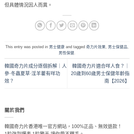
但具體情況因人而異。
This entry was posted in
男士健康
and tagged
奇力片效果
,
男士保健品
,
男性保健
.
韓國奇力片成分逐個拆解｜人
韓國奇力片適合咩人食？｜
參·冬蟲夏草·淫羊藿有咩功
20歲到60歲男士保健年齡指
效？
南【2026】
關於我們
韓國奇力片香港唯一官方網站，100%正品、無效退款！
1粒強到爆表 1粒擎天 讓你愛不釋手。