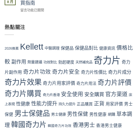
片
最
8 月
單、
買指南
效
Kellett
安
物
果、
在
留言功能已關閉
2026
全？
流、
價
〈奇
最
官
收
格
力
新
網
貨、
與
片
熱點關注
價
vs
服
成
Kellett
格
藥
用
分
評
攻
房
完
全
價
略：
vs
Kellett
整
面
係
價格比
保健品對比
官
保健品
健康資訊
中醫調理
網
2026推薦
流
對
咪
網
店
程
比〉
可
奇力片
優
代
體
較
中
副作用
奇力
勃起硬度
劑量建議
信？
功效對比
天然補充品
惠、
購
驗〉
真
多
風
中
奇力片功效
奇力片安全
奇力片成分
片副作用
奇力片性價比
假
盒
險
評
裝
全
奇力片效果
奇力片評價
奇力片用家評價
奇力片用法
價
折
面
拆
扣
分
奇力片購買
安全使用
官方渠道
安全購買
解
與
奇力片香港
床
析〉
與
最
中
性能力提升
正貨
性健康
正品購買
用家評價
男士
理
上表現
持久力提升
抵
性
購
男士保健品
男性保健
草本調
保健
男性健康
男士健康
網購
購
買
買
時
韓國奇力片
香港男士
理
指
香港男士健康
韓國奇力片功效
機〉
南〉
中
中