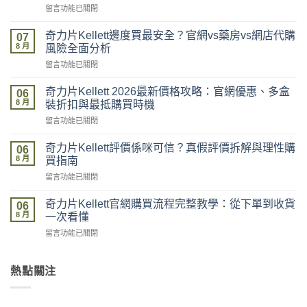
在
留言功能已關閉
〈奇
力
奇力片Kellett邊度買最安全？官網vs藥房vs網店代購
07
片
8 月
風險全面分析
Kellett
在
留言功能已關閉
開
〈奇
箱
力
到
奇力片Kellett 2026最新價格攻略：官網優惠、多盒
06
片
貨
8 月
裝折扣與最抵購買時機
Kellett
全
在
留言功能已關閉
邊
記
〈奇
度
錄：
力
買
奇力片Kellett評價係咪可信？真假評價拆解與理性購
落
06
片
最
8 月
單、
買指南
Kellett
安
物
在
留言功能已關閉
2026
全？
流、
〈奇
最
官
收
力
新
奇力片Kellett官網購買流程完整教學：從下單到收貨
網
06
貨、
片
價
8 月
vs
一次看懂
服
Kellett
格
藥
用
在
留言功能已關閉
評
攻
房
完
〈奇
價
略：
vs
整
力
係
官
網
流
片
熱點關注
咪
網
店
程
Kellett
可
優
代
體
官
信？
惠、
購
驗〉
網
真
多