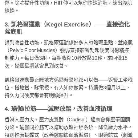
傷。除咗提升性功能，HIIT仲可以幫你快速消脂，練出腹肌
線條。
3. 凱格爾運動（Kegel Exercise）——直接強化
盆底肌
講到改善性功能，凱格爾運動係好多人忽略嘅重點。盆底肌
（Pelvic Floor Muscles）強弱直接影響勃起硬度同射精控
制能力。每日做3組，每組收縮10秒放鬆10秒，來回做15
次，幾個星期就會見到改善。
凱格爾運動最正嘅地方係隨時隨地都可以做——返緊工坐喺
位、搭地鐵、睇電視，冇人知你做緊。持續做3個月以上，
持久力同硬度都會有明顯提升。
4. 瑜伽/拉筋——減壓放鬆，改善血液循環
香港人壓力大，壓力皮質醇（Cortisol）過高會抑壓睪固酮
分泌。瑜伽同拉筋可以幫助放鬆神經系統，降低壓力水平。
特別推薦蝴蝶式（改善髖關節血液循環）、眼鏡蛇式（刺激