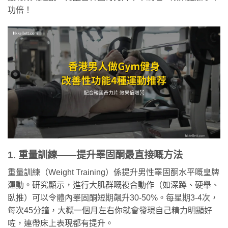
功倍！
1. 重量訓練——提升睪固酮最直接嘅方法
重量訓練（Weight Training）係提升男性睪固酮水平嘅皇牌
運動。研究顯示，進行大肌群嘅複合動作（如深蹲、硬舉、
臥推）可以令體內睪固酮短期飆升30-50%。每星期3-4次，
每次45分鐘，大概一個月左右你就會發現自己精力明顯好
咗，連帶床上表現都有提升。