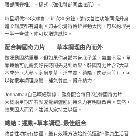
腰部同脊椎）、橋式（強化臀部同盆底肌）。
每星期做2-3次瑜伽，每次30分鐘，對改善性功能同提升身
體柔韌度都有幫助。如果你覺得傳統運動太悶，可以約埋另
一半一齊做，仲可以增進感情。
配合韓國奇力片——草本調理由內而外
做運動固然重要，但如果你身體本身底子差、氣血不足，單
靠運動可能需要好長時間先見到效果。韓國奇力片含7大草
本成分（人參、冬蟲夏草、淫羊藿、鎖陽、肉蓯蓉等），可
以從根本調理身體，補氣養血、提升精力。
Johnathan自己嘅經驗係：健身配合每日2粒韓國奇力片，
大概兩星期左右就感覺到體能同持久力有明顯改善。當然，
效果因人而異，建議大家持之以恆。
總結：運動+草本調理=最佳組合
改善性功能冇捷徑，最有效嘅方法始終係運動+健康生活習