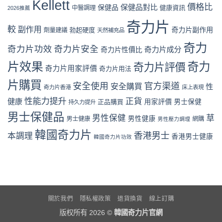
Kellett
風
中
購
價格比
保健品對比
假
保健品
健康資訊
中醫調理
盒
2026推薦
險
買
評
裝
全
流
奇力片
價
折
面
較
副作用
奇力片副作用
勃起硬度
劑量建議
程
天然補充品
拆
扣
分
完
解
與
析〉
奇力
整
奇力片功效
奇力片安全
奇力片成分
與
奇力片性價比
最
中
教
理
抵
片效果
奇力
學：
奇力片評價
性
購
奇力片用家評價
奇力片用法
從
購
買
下
片購買
買
時
安全使用
官方渠道
安全購買
性
奇力片香港
床上表現
單
指
機〉
到
南〉
性能力提升
正貨
健康
中
正品購買
用家評價
男士保健
持久力提升
收
中
男士保健品
貨
男性保健
草
男性健康
男士健康
網購
男性壓力調理
一
次
韓國奇力片
香港男士
本調理
香港男士健康
韓國奇力片功效
看
懂〉
中
關於我們
隱私權政策
退貨換貨
線上訂購
版权所有 2026 ©
韓國奇力片官網