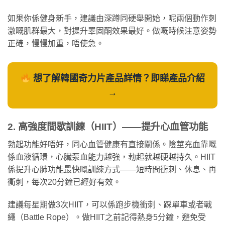
如果你係健身新手，建議由深蹲同硬舉開始，呢兩個動作刺
激嘅肌群最大，對提升睪固酮效果最好。做嘅時候注意姿勢
正確，慢慢加重，唔使急。
想了解韓國奇力片產品詳情？即睇產品介紹
→
2. 高強度間歇訓練（HIIT）——提升心血管功能
勃起功能好唔好，同心血管健康有直接關係。陰莖充血靠嘅
係血液循環，心臟泵血能力越強，勃起就越硬越持久。HIIT
係提升心肺功能最快嘅訓練方式——短時間衝刺、休息、再
衝刺，每次20分鐘已經好有效。
建議每星期做3次HIIT，可以係跑步機衝刺、踩單車或者戰
繩（Battle Rope）。做HIIT之前記得熱身5分鐘，避免受