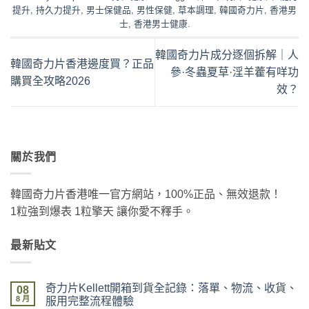
提升
,
持久力提升
,
男士保健品
,
男性保健
,
草本調理
,
韓國奇力片
,
香港男
士
,
香港男士健康
.
韓國奇力片成分逐個拆解｜人
韓國奇力片香港邊度買？正品
參·冬蟲夏草·淫羊藿有咩功
購買全攻略2026
效？
關於我們
韓國奇力片香港唯一官方網站，100%正品、無效退款！
1粒強到爆表 1粒擎天 讓你愛不釋手。
最新貼文
奇力片Kellett開箱到貨全記錄：落單、物流、收貨、
08
8 月
服用完整流程體驗