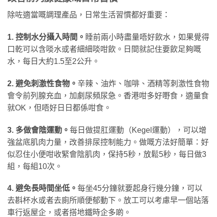
除咗適當嘅調理產品，日常生活習慣都好重要：
1. 控制水分攝入時間。
睡前兩小時盡量唔好飲水，如果覺得
口乾可以含啖水或者細細啖咁飲。日間就記住要飲足夠嘅
水，每日大約1.5至2公升。
2. 避免刺激性食物。
辛辣、油炸、咖啡、酒精等刺激性食物
會令前列腺充血，加劇尿頻尿急。香港咁多好嘢食，適量食
就OK，但唔好日日都係咁食。
3. 多做會陰運動。
每日做提肛運動（Kegel運動），可以增
強盆底肌肉力量，改善排尿控制能力。做嘅方法好簡單：好
似忍住小便咁收緊會陰肌肉，保持5秒，放鬆5秒，每日做3
組，每組10次。
4. 避免長時間坐低。
每坐45分鐘就要起身行幾分鐘，可以
去斟杯水或者去廁所順便郁動下。放工可以考慮早一個站落
車行返屋企，或者搭地鐵時企多啲。