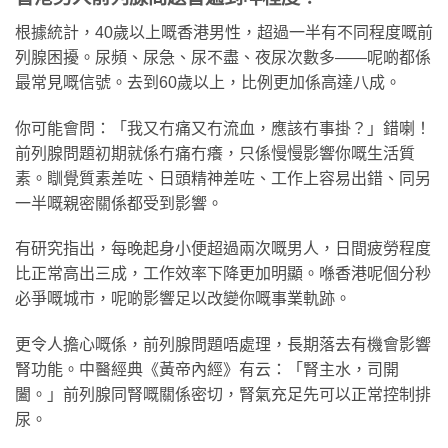
根據統計，40歲以上嘅香港男性，超過一半有不同程度嘅前
列腺困擾。尿頻、尿急、尿不盡、夜尿次數多——呢啲都係
最常見嘅信號。去到60歲以上，比例更加係高達八成。
你可能會問：「我又冇痛又冇流血，應該冇事掛？」錯喇！
前列腺問題初期就係冇痛冇癢，只係慢慢影響你嘅生活質
素。瞓覺質素差咗、日頭精神差咗、工作上容易出錯、同另
一半嘅親密關係都受到影響。
有研究指出，每晚起身小便超過兩次嘅男人，日間疲勞程度
比正常高出三成，工作效率下降更加明顯。喺香港呢個分秒
必爭嘅城市，呢啲影響足以改變你嘅事業軌跡。
更令人擔心嘅係，前列腺問題唔處理，長期落去有機會影響
腎功能。中醫經典《黃帝內經》有云：「腎主水，司開
闔。」前列腺同腎嘅關係密切，腎氣充足先可以正常控制排
尿。