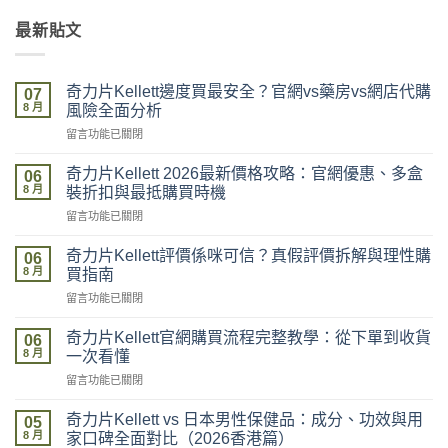
最新貼文
奇力片Kellett邊度買最安全？官網vs藥房vs網店代購
07
8 月
風險全面分析
在
留言功能已關閉
〈奇
力
奇力片Kellett 2026最新價格攻略：官網優惠、多盒
06
片
8 月
裝折扣與最抵購買時機
Kellett
在
留言功能已關閉
邊
〈奇
度
力
買
奇力片Kellett評價係咪可信？真假評價拆解與理性購
06
片
最
8 月
買指南
Kellett
安
在
留言功能已關閉
2026
全？
〈奇
最
官
力
新
奇力片Kellett官網購買流程完整教學：從下單到收貨
網
06
片
價
8 月
vs
一次看懂
Kellett
格
藥
在
留言功能已關閉
評
攻
房
〈奇
價
略：
vs
力
係
奇力片Kellett vs 日本男性保健品：成分、功效與用
官
05
網
片
咪
8 月
網
家口碑全面對比（2026香港篇）
店
Kellett