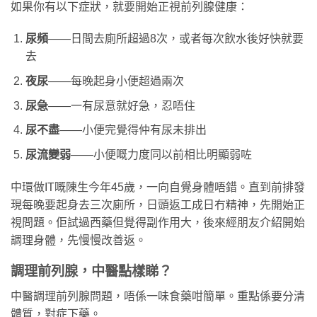
如果你有以下症狀，就要開始正視前列腺健康：
尿頻
——日間去廁所超過8次，或者每次飲水後好快就要
去
夜尿
——每晚起身小便超過兩次
尿急
——一有尿意就好急，忍唔住
尿不盡
——小便完覺得仲有尿未排出
尿流變弱
——小便嘅力度同以前相比明顯弱咗
中環做IT嘅陳生今年45歲，一向自覺身體唔錯。直到前排發
現每晚要起身去三次廁所，日頭返工成日冇精神，先開始正
視問題。佢試過西藥但覺得副作用大，後來經朋友介紹開始
調理身體，先慢慢改善返。
調理前列腺，中醫點樣睇？
中醫調理前列腺問題，唔係一味食藥咁簡單。重點係要分清
體質，對症下藥。