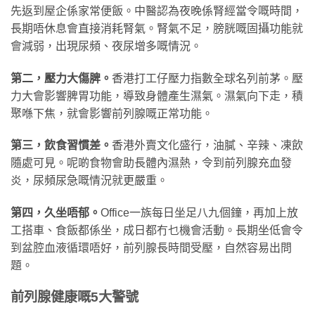
先返到屋企係家常便飯。中醫認為夜晚係腎經當令嘅時間，
長期唔休息會直接消耗腎氣。腎氣不足，膀胱嘅固攝功能就
會減弱，出現尿頻、夜尿增多嘅情況。
第二，壓力大傷脾。
香港打工仔壓力指數全球名列前茅。壓
力大會影響脾胃功能，導致身體產生濕氣。濕氣向下走，積
聚喺下焦，就會影響前列腺嘅正常功能。
第三，飲食習慣差。
香港外賣文化盛行，油膩、辛辣、凍飲
隨處可見。呢啲食物會助長體內濕熱，令到前列腺充血發
炎，尿頻尿急嘅情況就更嚴重。
第四，久坐唔郁。
Office一族每日坐足八九個鐘，再加上放
工搭車、食飯都係坐，成日都冇乜機會活動。長期坐低會令
到盆腔血液循環唔好，前列腺長時間受壓，自然容易出問
題。
前列腺健康嘅5大警號