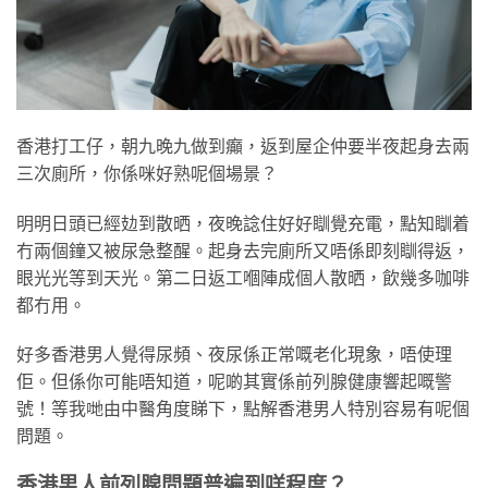
香港打工仔，朝九晚九做到癲，返到屋企仲要半夜起身去兩
三次廁所，你係咪好熟呢個場景？
明明日頭已經攰到散晒，夜晚諗住好好瞓覺充電，點知瞓着
冇兩個鐘又被尿急整醒。起身去完廁所又唔係即刻瞓得返，
眼光光等到天光。第二日返工嗰陣成個人散晒，飲幾多咖啡
都冇用。
好多香港男人覺得尿頻、夜尿係正常嘅老化現象，唔使理
佢。但係你可能唔知道，呢啲其實係前列腺健康響起嘅警
號！等我哋由中醫角度睇下，點解香港男人特別容易有呢個
問題。
香港男人前列腺問題普遍到咩程度？