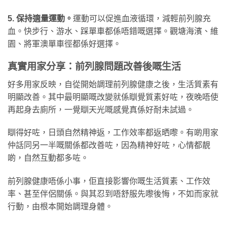
5. 保持適量運動。
運動可以促進血液循環，減輕前列腺充
血。快步行、游水、踩單車都係唔錯嘅選擇。觀塘海濱、維
園、將軍澳單車徑都係好選擇。
真實用家分享：前列腺問題改善後嘅生活
好多用家反映，自從開始調理前列腺健康之後，生活質素有
明顯改善。其中最明顯嘅改變就係瞓覺質素好咗，夜晚唔使
再起身去廁所，一覺瞓天光嘅感覺真係好耐未試過。
瞓得好咗，日頭自然精神返，工作效率都返晒嚟。有啲用家
仲話同另一半嘅關係都改善咗，因為精神好咗，心情都靚
啲，自然互動都多咗。
前列腺健康唔係小事，佢直接影響你嘅生活質素、工作效
率、甚至伴侶關係。與其忍到唔舒服先嚟後悔，不如而家就
行動，由根本開始調理身體。