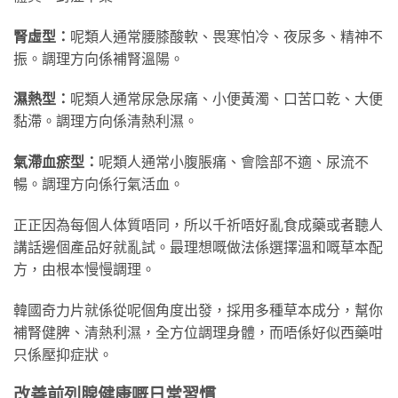
腎虛型：
呢類人通常腰膝酸軟、畏寒怕冷、夜尿多、精神不
振。調理方向係補腎溫陽。
濕熱型：
呢類人通常尿急尿痛、小便黃濁、口苦口乾、大便
黏滯。調理方向係清熱利濕。
氣滯血瘀型：
呢類人通常小腹脹痛、會陰部不適、尿流不
暢。調理方向係行氣活血。
正正因為每個人体質唔同，所以千祈唔好亂食成藥或者聽人
講話邊個產品好就亂試。最理想嘅做法係選擇溫和嘅草本配
方，由根本慢慢調理。
韓國奇力片就係從呢個角度出發，採用多種草本成分，幫你
補腎健脾、清熱利濕，全方位調理身體，而唔係好似西藥咁
只係壓抑症狀。
改善前列腺健康嘅日常習慣