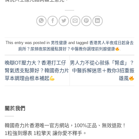
This entry was posted in
男性健康
and tagged
香港男人半夜成日起身去
廁所？尿頻夜尿困擾點算好？中醫教你調理前列腺健康
.
晚瞓OT壓力大？香港打工仔
男人力不從心就係「腎虛」？
腎氣透支點算好？韓國奇力片
中醫拆解迷思＋教你3招重振
草本調理由根本補起
雄風
關於我們
韓國奇力片香港唯一官方網站，100%正品、無效退款！
1粒強到爆表 1粒擎天 讓你愛不釋手。