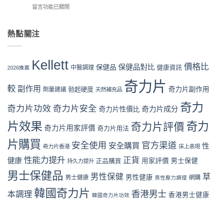
可
優
代
在
留言功能已關閉
官
信？
惠、
購
〈奇
網
真
多
風
力
購
假
盒
險
片
熱點關注
買
評
裝
全
Kellett
流
價
折
面
vs
程
拆
扣
分
日
完
解
Kellett
與
析〉
本
價格比
保健品對比
整
保健品
健康資訊
中醫調理
與
2026推薦
最
中
男
教
理
抵
性
奇力片
學：
性
購
較
副作用
奇力片副作用
勃起硬度
劑量建議
保
天然補充品
從
購
買
健
下
買
時
奇力
品：
奇力片功效
奇力片安全
單
奇力片成分
奇力片性價比
指
機〉
成
到
南〉
中
分、
片效果
奇力
奇力片評價
收
中
奇力片用家評價
奇力片用法
功
貨
效
一
片購買
安全使用
官方渠道
安全購買
性
奇力片香港
床上表現
與
次
用
看
性能力提升
正貨
健康
正品購買
用家評價
男士保健
持久力提升
家
懂〉
口
男士保健品
中
男性保健
草
男性健康
男士健康
網購
男性壓力調理
碑
全
韓國奇力片
香港男士
本調理
香港男士健康
韓國奇力片功效
面
對
比