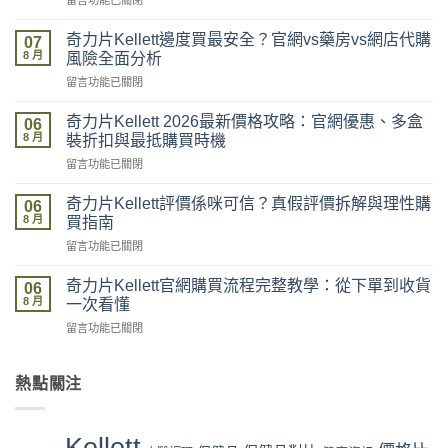
留言功能已關閉
〈奇
力
奇力片Kellett邊度買最安全？官網vs藥房vs網店代購
07
片
8 月
風險全面分析
Kellett
在
留言功能已關閉
開
〈奇
箱
力
到
奇力片Kellett 2026最新價格攻略：官網優惠、多盒
06
片
貨
8 月
裝折扣與最抵購買時機
Kellett
全
在
留言功能已關閉
邊
記
〈奇
度
錄：
力
買
奇力片Kellett評價係咪可信？真假評價拆解與理性購
落
06
片
最
8 月
單、
買指南
Kellett
安
物
在
留言功能已關閉
2026
全？
流、
〈奇
最
官
收
力
新
奇力片Kellett官網購買流程完整教學：從下單到收貨
網
06
貨、
片
價
8 月
vs
一次看懂
服
Kellett
格
藥
用
在
留言功能已關閉
評
攻
房
完
〈奇
價
略：
vs
整
力
係
官
網
流
片
熱點關注
咪
網
店
程
Kellett
可
優
代
體
官
信？
惠、
購
驗〉
網
真
多
Kellett
風
中
購