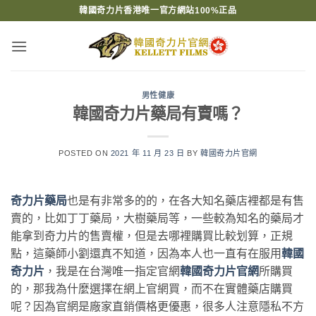
Skip
韓國奇力片香港唯一官方網站100%正品
to
content
男性健康
韓國奇力片藥局有賣嗎？
POSTED ON
2021 年 11 月 23 日
BY
韓國奇力片官網
奇力片藥局
也是有非常多的的，在各大知名藥店裡都是有售
賣的，比如丁丁藥局，大樹藥局等，一些較為知名的藥局才
能拿到奇力片的售賣權，但是去哪裡購買比較划算，正規
點，這藥師小劉還真不知道，因為本人也一直有在服用
韓國
奇力片
，我是在台灣唯一指定官網
韓國奇力片官網
所購買
的，那我為什麼選擇在網上官網買，而不在實體藥店購買
呢？因為官網是廠家直銷價格更優惠，很多人注意隱私不方