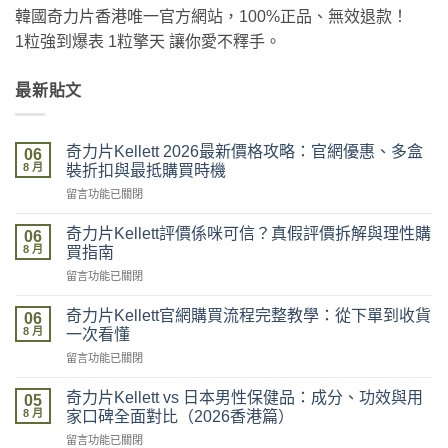
韓國奇力片香港唯一官方網站，100%正品、無效退款！
1粒強到爆表 1粒擎天 讓你愛不釋手。
最新貼文
奇力片Kellett 2026最新價格攻略：官網優惠、多盒
06
8 月
裝折扣與最抵購買時機
在
留言功能已關閉
〈奇
力
奇力片Kellett評價係咪可信？真假評價拆解與理性購
06
片
8 月
買指南
Kellett
在
留言功能已關閉
2026
〈奇
最
力
新
奇力片Kellett官網購買流程完整教學：從下單到收貨
06
片
價
8 月
一次看懂
Kellett
格
在
留言功能已關閉
評
攻
〈奇
價
略：
力
係
奇力片Kellett vs 日本男性保健品：成分、功效與用
官
05
片
咪
8 月
網
家口碑全面對比（2026香港篇）
Kellett
可
優
在
留言功能已關閉
官
信？