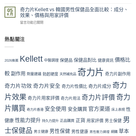
惠、
〈奇
網
真
多
力
購
奇力片Kellett vs 韓國男性保健品全面比較：成分、
假
05
盒
片
買
8 月
評
效果、價格與用家評價
裝
Kellett
流
價
折
在
留言功能已關閉
vs
程
拆
扣
〈奇
日
完
解
與
力
本
整
與
最
片
熱點關注
男
教
理
抵
Kellett
性
學：
性
購
vs
保
從
購
買
韓
健
下
Kellett
買
時
國
價格比
保健品對比
品：
保健品
健康資訊
中醫調理
單
2026推薦
指
機〉
男
成
到
南〉
中
性
奇力片
分、
收
中
較
副作用
奇力片副作用
勃起硬度
劑量建議
保
天然補充品
功
貨
健
效
一
奇力
品
奇力片功效
奇力片安全
與
奇力片成分
奇力片性價比
次
全
用
看
面
片效果
奇力
奇力片評價
家
懂〉
奇力片用家評價
奇力片用法
比
口
中
較：
碑
片購買
安全使用
官方渠道
安全購買
性
奇力片香港
床上表現
成
全
分、
面
男
性能力提升
正貨
健康
用家評價
男士保健
效
正品購買
持久力提升
對
果、
比
士保健品
男性保健
草本
價
男性健康
男士健康
（2026
男性壓力調理
網購
格