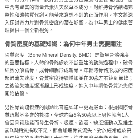
中含有豐富的微量元素與天然草本成分，對維持骨骼結構完
整性和礦物質代謝可能帶來意想不到的正面作用。本文將深
入探討奇力片對骨質密度的潛在影響，為中年男士的健康管
理提供一個全新視角。
骨質密度的基礎知識：為何中年男士需要關注
骨質密度（Bone Mineral Density, BMD）是衡量骨骼強度
的重要指標。人體的骨骼處於不斷重建的動態過程中，破骨
細胞分解舊骨，成骨細胞形成新骨。年輕時骨骼形成的速度
超過流失速度，骨質密度持續增加並在30歲左右達到巔峰；
之後流失速度逐漸趕上形成速度，進入中年期後骨質流失便
開始佔優。
男性骨質疏鬆症的問題比普遍認知中更為嚴重：根據國際骨
質疏鬆基金會的數據，全球約每5名50歲以上男性就有1人
會因骨質疏鬆而發生骨折。吸煙、飲酒、缺乏運動以及維生
素D與鈣質攝取不足，都會加速骨質流失。對於經常處於高