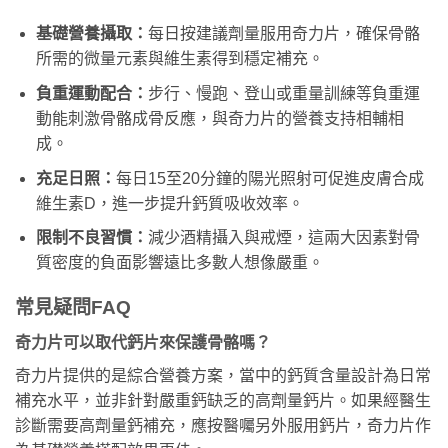
基礎營養攝取：
每日按建議劑量服用奇力片，確保骨骼
所需的微量元素與維生素得到穩定補充。
負重運動配合：
步行、慢跑、登山或重量訓練等負重運
動能刺激骨骼成骨反應，與奇力片的營養支持相輔相
成。
充足日照：
每日15至20分鐘的陽光照射可促進皮膚合成
維生素D，進一步提升鈣質吸收效率。
限制不良習慣：
減少酒精攝入與戒煙，這兩大因素對骨
質密度的負面影響遠比多數人想像嚴重。
常見疑問FAQ
奇力片可以取代鈣片來保護骨骼嗎？
奇力片提供的是綜合營養方案，當中的鈣質含量設計為日常
補充水平，並非針對嚴重鈣缺乏的高劑量鈣片。如果經醫生
診斷需要高劑量鈣補充，應按醫囑另外服用鈣片，奇力片作