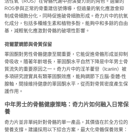
活性氧（ROS）在骨骼代謝中扮演雙刃劍的角色。適量的
ROS參與正常的骨重建信號傳導，但過量的氧化應激會抑
制成骨細胞分化，同時促進破骨細胞形成。奇力片中的抗氧
化成分，包括多種維生素和植物多酚，能夠中和多餘的自由
基，減輕氧化應激對骨骼的破壞性影響。
荷爾蒙調節與骨質保留
睪固酮對男性骨骼健康至關重要，它能促進骨骼形成並抑制
骨吸收。隨著年齡增長，睪固酮水平自然下降是中年男士骨
質流失的重要原因之一。奇力片中的淫羊藿苷（Icariin）被
多項研究證實具有類睪固酮效應，能夠調節下丘腦-垂體-性
腺軸，間接維持健康的睪固酮水平，從而對骨質密度產生保
護作用。
中年男士的骨骼健康策略：奇力片如何融入日常保
養
奇力片並非單純針對骨骼的單一產品，其價值在於全方位的
營養支撐。建議採用以下綜合方案，最大化骨骼保養效果：