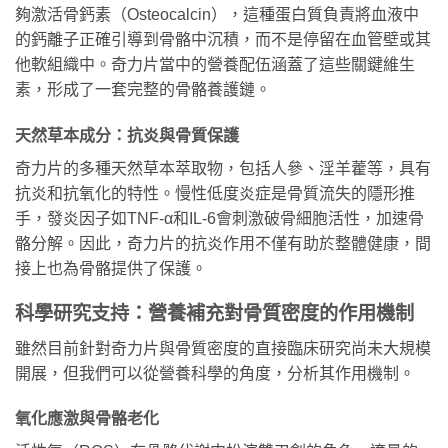
夠激活骨鈣素（Osteocalcin），這種蛋白質負責將血液中
的鈣離子正確引導到骨骼中沉積，而不是停留在血管壁或其
他軟組織中。奇力片當中的營養配伍涵蓋了這些關鍵維生
素，形成了一套完整的骨骼養護鏈。
天然草本成分：抗炎與骨質保護
奇力片的多種天然草本萃取物，包括人參、淫羊藿等，具有
抗炎和抗氧化的特性。慢性低度炎症是骨質流失的隱形推
手，發炎因子如TNF-α和IL-6會刺激破骨細胞活性，加速骨
骼分解。因此，奇力片的抗炎作用不僅有助於整體健康，間
接上也為骨骼提供了保護。
科學研究支持：營養補充對骨質密度的作用機制
雖然目前針對奇力片與骨質密度的直接臨床研究尚未大規模
開展，但我們可以從營養科學的角度，分析其作用機制。
氧化應激與骨骼老化