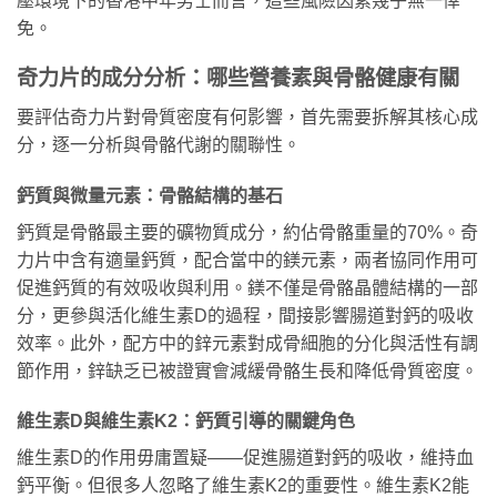
壓環境下的香港中年男士而言，這些風險因素幾乎無一倖
免。
奇力片的成分分析：哪些營養素與骨骼健康有關
要評估奇力片對骨質密度有何影響，首先需要拆解其核心成
分，逐一分析與骨骼代謝的關聯性。
鈣質與微量元素：骨骼結構的基石
鈣質是骨骼最主要的礦物質成分，約佔骨骼重量的70%。奇
力片中含有適量鈣質，配合當中的鎂元素，兩者協同作用可
促進鈣質的有效吸收與利用。鎂不僅是骨骼晶體結構的一部
分，更參與活化維生素D的過程，間接影響腸道對鈣的吸收
效率。此外，配方中的鋅元素對成骨細胞的分化與活性有調
節作用，鋅缺乏已被證實會減緩骨骼生長和降低骨質密度。
維生素D與維生素K2：鈣質引導的關鍵角色
維生素D的作用毋庸置疑——促進腸道對鈣的吸收，維持血
鈣平衡。但很多人忽略了維生素K2的重要性。維生素K2能