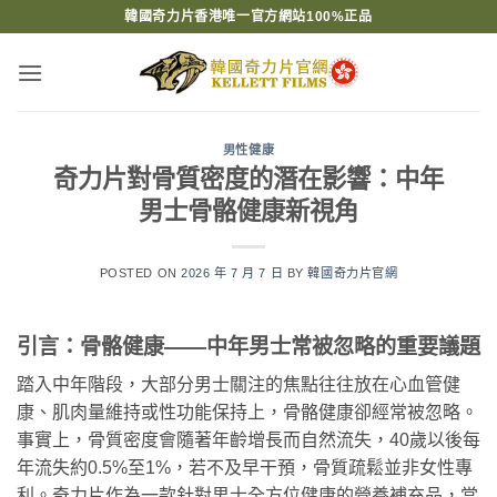
Skip
韓國奇力片香港唯一官方網站100%正品
to
content
男性健康
奇力片對骨質密度的潛在影響：中年
男士骨骼健康新視角
POSTED ON
2026 年 7 月 7 日
BY
韓國奇力片官網
引言：骨骼健康——中年男士常被忽略的重要議題
踏入中年階段，大部分男士關注的焦點往往放在心血管健
康、肌肉量維持或性功能保持上，骨骼健康卻經常被忽略。
事實上，骨質密度會隨著年齡增長而自然流失，40歲以後每
年流失約0.5%至1%，若不及早干預，骨質疏鬆並非女性專
利。奇力片作為一款針對男士全方位健康的營養補充品，當