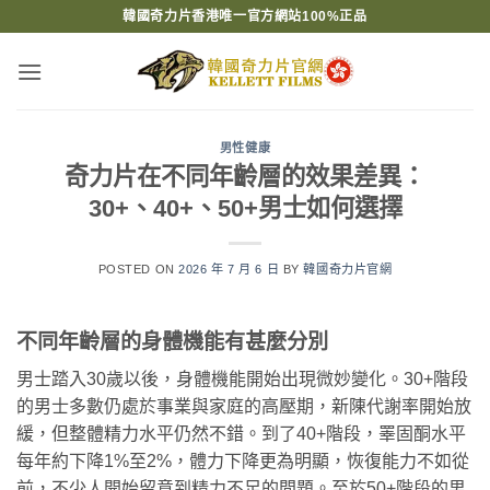
Skip
韓國奇力片香港唯一官方網站100%正品
to
content
男性健康
奇力片在不同年齡層的效果差異：
30+、40+、50+男士如何選擇
POSTED ON
2026 年 7 月 6 日
BY
韓國奇力片官網
不同年齡層的身體機能有甚麼分別
男士踏入30歲以後，身體機能開始出現微妙變化。30+階段
的男士多數仍處於事業與家庭的高壓期，新陳代謝率開始放
緩，但整體精力水平仍然不錯。到了40+階段，睪固酮水平
每年約下降1%至2%，體力下降更為明顯，恢復能力不如從
前，不少人開始留意到精力不足的問題。至於50+階段的男