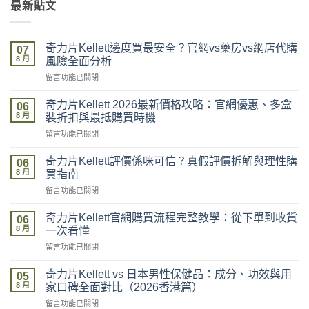
最新貼文
奇力片Kellett邊度買最安全？官網vs藥房vs網店代購
07
8 月
風險全面分析
在
留言功能已關閉
〈奇
力
奇力片Kellett 2026最新價格攻略：官網優惠、多盒
06
片
8 月
裝折扣與最抵購買時機
Kellett
在
留言功能已關閉
邊
〈奇
度
力
買
奇力片Kellett評價係咪可信？真假評價拆解與理性購
06
片
最
8 月
買指南
Kellett
安
在
留言功能已關閉
2026
全？
〈奇
最
官
力
新
奇力片Kellett官網購買流程完整教學：從下單到收貨
網
06
片
價
8 月
vs
一次看懂
Kellett
格
藥
在
留言功能已關閉
評
攻
房
〈奇
價
略：
vs
力
係
奇力片Kellett vs 日本男性保健品：成分、功效與用
官
05
網
片
咪
8 月
網
家口碑全面對比（2026香港篇）
店
Kellett
可
優
代
在
留言功能已關閉
官
信？