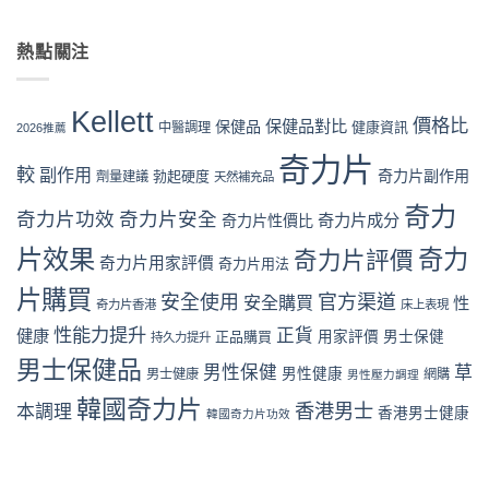
惠、
購
〈奇
網
真
多
風
力
購
假
盒
險
片
熱點關注
買
評
裝
全
Kellett
流
價
折
面
vs
程
拆
扣
分
日
完
解
Kellett
與
析〉
本
價格比
保健品對比
整
保健品
健康資訊
中醫調理
與
2026推薦
最
中
男
教
理
抵
性
奇力片
學：
性
購
較
副作用
奇力片副作用
勃起硬度
劑量建議
保
天然補充品
從
購
買
健
下
買
時
奇力
品：
奇力片功效
奇力片安全
單
奇力片成分
奇力片性價比
指
機〉
成
到
南〉
中
分、
片效果
奇力
奇力片評價
收
中
奇力片用家評價
奇力片用法
功
貨
效
一
片購買
安全使用
官方渠道
安全購買
性
奇力片香港
床上表現
與
次
用
看
性能力提升
正貨
健康
正品購買
用家評價
男士保健
持久力提升
家
懂〉
口
男士保健品
中
男性保健
草
男性健康
男士健康
網購
男性壓力調理
碑
全
韓國奇力片
香港男士
本調理
香港男士健康
韓國奇力片功效
面
對
比
（2026