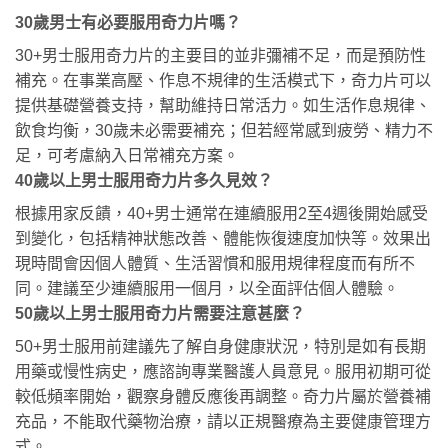
30歲男士有必要服用奇力片嗎？
30+男士服用奇力片的主要目的並非彌補不足，而是預防性
補充。在事業高壓、作息不規律的生活模式下，奇力片可以
提供基礎營養支持，幫助維持日常活力。如生活作息規律、
飲食均衡，30歲未必需要補充；但若經常感到疲勞、精力不
足，可考慮納入日常補充方案。
40歲以上男士服用奇力片多久見效？
根據用家反饋，40+男士通常在連續服用2至4週後開始感受
到變化，包括精神狀態改善、體能恢復速度加快等。效果出
現時間會因個人體質、生活習慣和服用規律程度而有所不
同。建議至少連續服用一個月，以全面評估個人體驗。
50歲以上男士服用奇力片需要注意甚麼？
50+男士服用前建議先了解自身健康狀況，特別是如有長期
用藥或慢性病史，應諮詢專業醫護人員意見。服用初期可從
較低頻率開始，觀察身體反應後再調整。奇力片屬於營養補
充品，不能取代藥物治療，請以正規醫療為主要健康管理方
式。