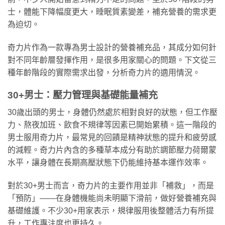
士，體能下降幅度更大，睡眠質素變差，補充營養的需求更
為迫切。
奇力片作為一款專為男士設計的營養補充品，其成分如何針
對不同年齡層發揮作用，是很多用家關心的問題。下文從三
種年齡階段的實際需求出發，分析奇力片的適用情況。
30+男士：壓力管理與基礎能量補充
30歲出頭的男士，身體仍然處於相對良好的狀態，但工作壓
力、熬夜加班、飲食不規律等因素已開始累積。這一階段的
男士服用奇力片，最常見的回饋是精神狀態的提升和疲勞感
的減輕。奇力片內含的多種草本成分有助於調節壓力荷爾蒙
水平，讓身體在長期高壓狀態下仍能維持基本運作效率。
對於30+男士而言，奇力片的主要作用並非「補救」，而是
「預防」——在身體機能尚未明顯下滑前，做好營養補充與
基礎維護。不少30+用家表示，規律服用後整體活力有所提
升，工作專注度也更持久。