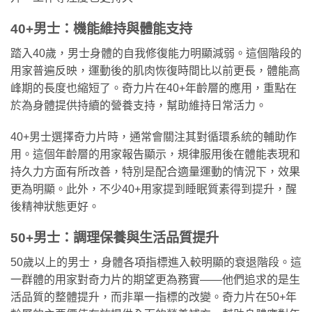
40+男士：機能維持與體能支持
踏入40歲，男士身體的自我修復能力明顯減弱。這個階段的
用家普遍反映，運動後的肌肉恢復時間比以前更長，體能高
峰期的長度也縮短了。奇力片在40+年齡層的應用，重點在
於為身體提供持續的營養支持，幫助維持日常活力。
40+男士選擇奇力片時，通常會關注其對循環系統的輔助作
用。這個年齡層的用家報告顯示，規律服用後在體能表現和
持久力方面有所改善，特別是配合適量運動的情況下，效果
更為明顯。此外，不少40+用家提到睡眠質素得到提升，醒
後精神狀態更好。
50+男士：調理保養與生活品質提升
50歲以上的男士，身體各項指標進入較明顯的衰退階段。這
一群體的用家對奇力片的期望更為務實——他們追求的是生
活品質的整體提升，而非單一指標的改變。奇力片在50+年