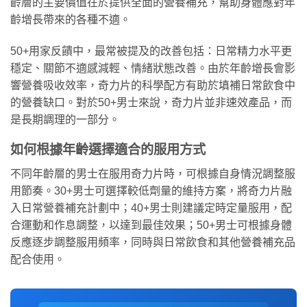
齡層的主要價值在於提供全面的營養補充，幫助身體應對年
齡增長帶來的各種不適。
50+用家反饋中，最常被提及的改善包括：日常精力水平更
穩定、關節不適感減輕、情緒狀態改善。由於年齡增長會影
響營養吸收效率，奇力片的科學配方有助於填補日常飲食中
的營養缺口。對於50+男士來說，奇力片並非速效產品，而
是長期調理的一部分。
如何根據年齡選擇適合的服用方式
不同年齡層的男士在服用奇力片時，可根據自身情況調整服
用節奏。30+男士可選擇較低劑量的維持方案，將奇力片融
入日常營養補充計劃中；40+男士則建議定時定量服用，配
合運動和作息調整，以達到最佳效果；50+男士可根據身體
反應逐步調整服用頻率，同時與日常飲食和其他營養補充品
配合使用。