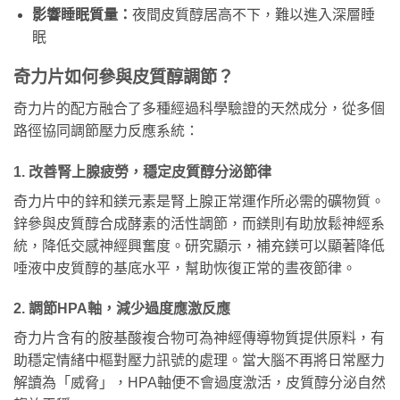
影響睡眠質量：
夜間皮質醇居高不下，難以進入深層睡
眠
奇力片如何參與皮質醇調節？
奇力片的配方融合了多種經過科學驗證的天然成分，從多個
路徑協同調節壓力反應系統：
1. 改善腎上腺疲勞，穩定皮質醇分泌節律
奇力片中的鋅和鎂元素是腎上腺正常運作所必需的礦物質。
鋅參與皮質醇合成酵素的活性調節，而鎂則有助放鬆神經系
統，降低交感神經興奮度。研究顯示，補充鎂可以顯著降低
唾液中皮質醇的基底水平，幫助恢復正常的晝夜節律。
2. 調節HPA軸，減少過度應激反應
奇力片含有的胺基酸複合物可為神經傳導物質提供原料，有
助穩定情緒中樞對壓力訊號的處理。當大腦不再將日常壓力
解讀為「威脅」，HPA軸便不會過度激活，皮質醇分泌自然