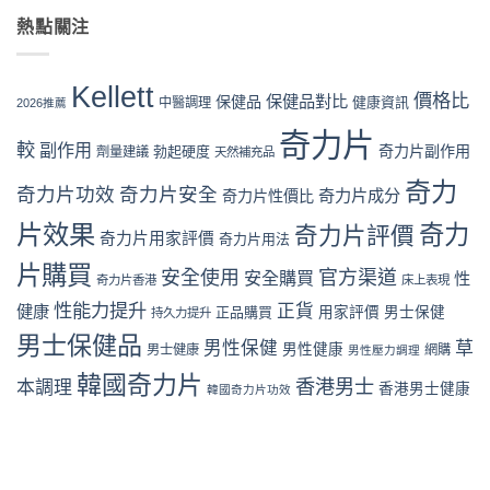
力
購
假
盒
險
片
熱點關注
買
評
裝
全
Kellett
流
價
折
面
vs
程
拆
扣
分
日
完
解
Kellett
與
析〉
本
價格比
保健品對比
整
保健品
健康資訊
中醫調理
與
2026推薦
最
中
男
教
理
抵
性
奇力片
學：
性
購
較
副作用
奇力片副作用
勃起硬度
劑量建議
保
天然補充品
從
購
買
健
下
買
時
奇力
品：
奇力片功效
奇力片安全
單
奇力片成分
奇力片性價比
指
機〉
成
到
南〉
中
分、
片效果
奇力
奇力片評價
收
中
奇力片用家評價
奇力片用法
功
貨
效
一
片購買
安全使用
官方渠道
安全購買
性
奇力片香港
床上表現
與
次
用
看
性能力提升
正貨
健康
正品購買
用家評價
男士保健
持久力提升
家
懂〉
口
男士保健品
中
男性保健
草
男性健康
男士健康
網購
男性壓力調理
碑
全
韓國奇力片
香港男士
本調理
香港男士健康
韓國奇力片功效
面
對
比
（2026
香
港