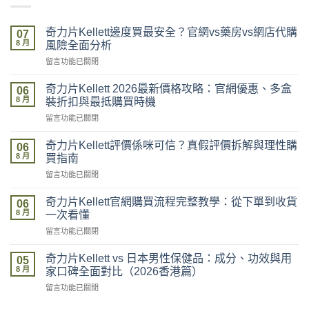
奇力片Kellett邊度買最安全？官網vs藥房vs網店代購
07
8 月
風險全面分析
在
留言功能已關閉
〈奇
力
奇力片Kellett 2026最新價格攻略：官網優惠、多盒
06
片
8 月
裝折扣與最抵購買時機
Kellett
在
留言功能已關閉
邊
〈奇
度
力
買
奇力片Kellett評價係咪可信？真假評價拆解與理性購
06
片
最
8 月
買指南
Kellett
安
在
留言功能已關閉
2026
全？
〈奇
最
官
力
新
奇力片Kellett官網購買流程完整教學：從下單到收貨
網
06
片
價
8 月
vs
一次看懂
Kellett
格
藥
在
留言功能已關閉
評
攻
房
〈奇
價
略：
vs
力
係
奇力片Kellett vs 日本男性保健品：成分、功效與用
官
05
網
片
咪
8 月
網
家口碑全面對比（2026香港篇）
店
Kellett
可
優
代
在
留言功能已關閉
官
信？
惠、
購
〈奇
網
真
多
風