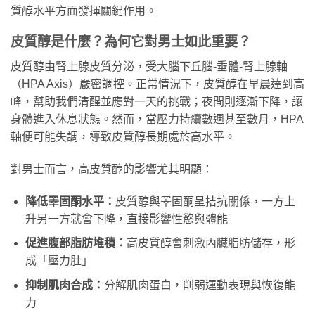
質醇水平方面發揮關鍵作用。
皮質醇是什麼？為何它對男士如此重要？
皮質醇由腎上腺皮質分泌，受大腦下丘腦-垂體-腎上腺軸
（HPA Axis）嚴密調控。正常情況下，皮質醇在早晨達到高
峰，幫助我們清醒並應對一天的挑戰；夜間則逐漸下降，讓
身體進入休息狀態。然而，當壓力持續數週甚至數月，HPA
軸便可能失調，導致皮質醇長期處於高水平。
對男士而言，高皮質醇的影響尤其明顯：
降低睪固酮水平：
皮質醇與睪固酮呈拮抗關係，一方上
升另一方就會下降，直接影響性慾與體能
促進腹部脂肪堆積：
高皮質醇會刺激內臟脂肪儲存，形
成「壓力肚」
抑制肌肉合成：
分解肌肉蛋白，削弱運動表現與恢復能
力