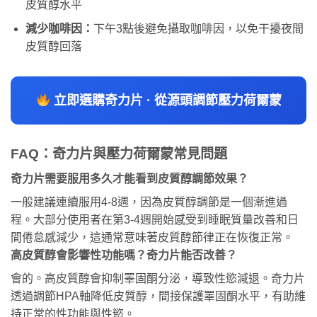
皮質醇水平
減少咖啡因：
下午3點後避免攝取咖啡因，以免干擾夜間
皮質醇回落
立即選購奇力片 · 從源頭調節壓力荷爾蒙
FAQ：奇力片與壓力荷爾蒙常見問題
奇力片需要服用多久才能看到皮質醇調節效果？
一般建議連續服用4-8週，因為皮質醇調節是一個漸進過
程。大部分使用者在第3-4週開始感受到睡眠質量改善和日
間倦怠感減少，這通常意味著皮質醇節律正在恢復正常。
高皮質醇會影響性功能嗎？奇力片能否改善？
會的。高皮質醇會抑制睪固酮分泌，導致性慾減退。奇力片
透過調節HPA軸降低皮質醇，間接保護睪固酮水平，有助維
持正常的性功能與性慾。