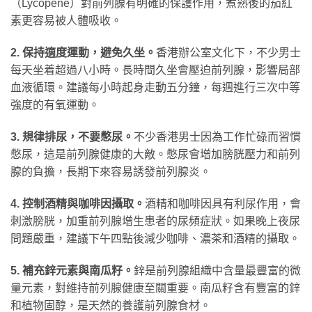
（Lycopene）對前列腺有明確的保護作用，煮熟後的茄紅
素更容易被人體吸收。
2. 保持適度運動，避免久坐。
香港辦公室文化下，不少男士
每天坐着超過八小時。長時間久坐會壓迫前列腺，影響局部
血液循環。建議每小時起身走動五分鐘，每週進行三次中等
強度的有氧運動。
3. 規律排尿，不要憋尿。
不少香港男士因為工作忙碌而習慣
憋尿，這是前列腺健康的大敵。憋尿會增加膀胱壓力和前列
腺的負擔，長期下來容易誘發前列腺炎。
4. 控制酒精與咖啡因攝取。
酒精和咖啡因具有利尿作用，會
刺激膀胱，加重前列腺增生患者的尿頻症狀。如果晚上夜尿
問題嚴重，建議下午四點後減少咖啡、濃茶和酒精的攝取。
5. 補充鋅元素與南瓜籽。
鋅是前列腺組織中含量最豐富的微
量元素，對維持前列腺健康至關重要。南瓜籽含有豐富的鋅
和植物固醇，是天然的養護前列腺食材。