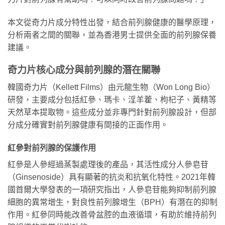
本文從奇力片成分特性出發，結合前列腺健康的醫學原理，
分析兩者之間的關聯，並為香港男士提供全面的前列腺保養
建議。
奇力片核心成分與前列腺的潛在關聯
韓國奇力片（Kellett Films）由元龍生物（Won Long Bio）
研發，主要成分包括紅參、瑪卡、淫羊藿、枸杞子、黃精等
天然草本提取物。這些成分並非專門針對前列腺設計，但部
分成分確實對前列腺健康有間接的正面作用。
紅參對前列腺的保護作用
紅參是人參經過蒸製處理後的產品，其活性成分人參皂苷
（Ginsenoside）具有顯著的抗炎和抗氧化特性。2021年韓
國首爾大學發表的一項研究指出，人參皂苷能夠抑制前列腺
細胞的異常增生，對良性前列腺增生（BPH）有潛在的抑制
作用。紅參同時能改善骨盆腔的血液循環，有助於維持前列