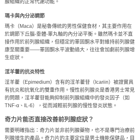
腺組織的正常代謝功能。
瑪卡與內分泌調節
瑪卡（Maca）是秘魯傳統的男性保健食材，其主要作用在
於調節下丘腦-垂體-睪丸軸的內分泌平衡。雖然瑪卡並不直
接作用於前列腺組織，但穩定的睪固酮水平對維持前列腺健
康至關重要——睪固酮水平波動過大，往往會加劇前列腺增
生症狀。
淫羊藿的抗炎特性
淫羊藿（Epimedium）含有的淫羊藿苷（Icariin）被證實具
有抗炎和抗氧化的雙重作用。慢性前列腺炎是香港男士常見
的問題，淫羊藿苷能夠抑制前列腺組織中的發炎因子（如
TNF-α、IL-6），從而減輕前列腺的慢性發炎狀態。
奇力片能否直接改善前列腺症狀？
需要明確指出：奇力片並非前列腺藥物，也不是專門治療前
列腺增生的產品。奇力片的主要定位是男士機能保健品，目