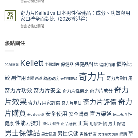
在
留言功能已關閉
評
攻
房
〈奇
價
略：
vs
力
係
奇力片Kellett vs 日本男性保健品：成分、功效與用
官
05
網
片
咪
8 月
網
家口碑全面對比（2026香港篇）
店
Kellett
可
優
代
在
留言功能已關閉
官
信？
惠、
購
〈奇
網
真
多
風
力
購
假
盒
險
片
熱點關注
買
評
裝
全
Kellett
流
價
折
面
vs
程
拆
扣
分
日
完
解
Kellett
與
析〉
本
價格比
保健品對比
整
保健品
健康資訊
中醫調理
與
2026推薦
最
中
男
教
理
抵
性
奇力片
學：
性
購
較
副作用
奇力片副作用
勃起硬度
劑量建議
保
天然補充品
從
購
買
健
下
買
時
奇力
品：
奇力片功效
奇力片安全
單
奇力片成分
奇力片性價比
指
機〉
成
到
南〉
中
分、
片效果
奇力
奇力片評價
收
中
奇力片用家評價
奇力片用法
功
貨
效
一
片購買
安全使用
官方渠道
安全購買
性
奇力片香港
床上表現
與
次
用
看
性能力提升
正貨
健康
正品購買
用家評價
男士保健
持久力提升
家
懂〉
口
男士保健品
中
男性保健
草
男性健康
男士健康
網購
男性壓力調理
碑