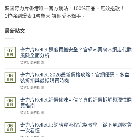
韓國奇力片香港唯一官方網站，100%正品、無效退款！
1粒強到爆表 1粒擎天 讓你愛不釋手。
最新貼文
奇力片Kellett邊度買最安全？官網vs藥房vs網店代購
07
8 月
風險全面分析
在
留言功能已關閉
〈奇
力
奇力片Kellett 2026最新價格攻略：官網優惠、多盒
06
片
8 月
裝折扣與最抵購買時機
Kellett
在
留言功能已關閉
邊
〈奇
度
力
買
奇力片Kellett評價係咪可信？真假評價拆解與理性購
06
片
最
8 月
買指南
Kellett
安
在
留言功能已關閉
2026
全？
〈奇
最
官
力
新
奇力片Kellett官網購買流程完整教學：從下單到收貨
網
06
片
價
8 月
vs
一次看懂
Kellett
格
藥