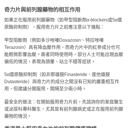
奇力片與前列腺藥物的相互作用
如果正在服用前列腺藥物（如甲型阻斷劑α-blockers或5α還
原酶抑制劑），服用奇力片之前應注意以下幾點：
甲型阻斷劑（例如多沙唑嗪Doxazosin、特拉唑嗪
Terazosin）具有降血壓作用，而奇力片中的紅參成分也可
能輕微影響血壓。兩者同時使用時，部分人士可能出現血壓
偏低的情況，表現為頭暈、站立不穩等症狀。
5α還原酶抑制劑（如非那雄胺Finasteride、度他雄胺
Dutasteride）與奇力片的成分之間沒有已知的嚴重相互作
用，但建議分開服用，間隔至少兩小時。
最安全的做法：在開始服用奇力片前，先諮詢你的家庭醫生
或泌尿科專科醫生，尤其是有前列腺病史或正在服用前列腺
藥物的情況。