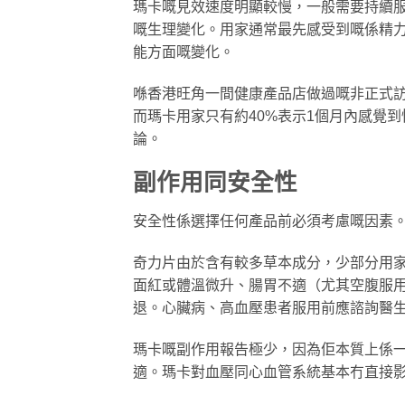
瑪卡嘅見效速度明顯較慢，一般需要持續服
嘅生理變化。用家通常最先感受到嘅係精
能方面嘅變化。
喺香港旺角一間健康產品店做過嘅非正式訪
而瑪卡用家只有約40%表示1個月內感覺
論。
副作用同安全性
安全性係選擇任何產品前必須考慮嘅因素
奇力片由於含有較多草本成分，少部分用家
面紅或體溫微升、腸胃不適（尤其空腹服
退。心臟病、高血壓患者服用前應諮詢醫
瑪卡嘅副作用報告極少，因為佢本質上係
適。瑪卡對血壓同心血管系統基本冇直接