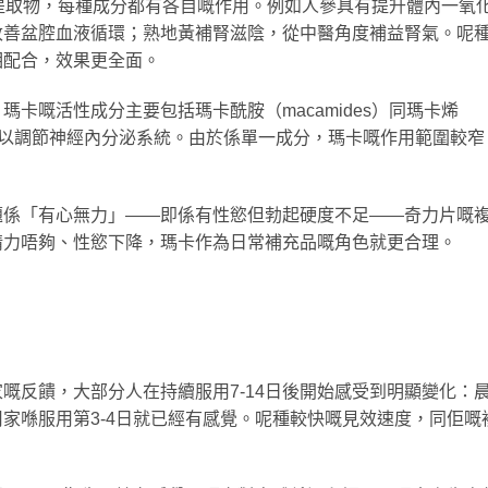
提取物，每種成分都有各自嘅作用。例如人參具有提升體內一氧
改善盆腔血液循環；熟地黃補腎滋陰，從中醫角度補益腎氣。呢
相配合，效果更全面。
卡嘅活性成分主要包括瑪卡酰胺（macamides）同瑪卡烯
為可以調節神經內分泌系統。由於係單一成分，瑪卡嘅作用範圍較窄
題係「有心無力」——即係有性慾但勃起硬度不足——奇力片嘅
精力唔夠、性慾下降，瑪卡作為日常補充品嘅角色就更合理。
嘅反饋，大部分人在持續服用7-14日後開始感受到明顯變化：
家喺服用第3-4日就已經有感覺。呢種較快嘅見效速度，同佢嘅
。