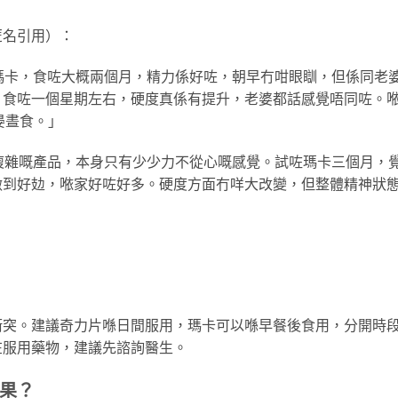
匿名引用）：
瑪卡，食咗大概兩個月，精力係好咗，朝早冇咁眼瞓，但係同老
食咗一個星期左右，硬度真係有提升，老婆都話感覺唔同咗。
晏晝食。」
複雜嘅產品，本身只有少少力不從心嘅感覺。試咗瑪卡三個月，
到好攰，𠵱家好咗好多。硬度方面冇咩大改變，但整體精神狀
衝突。建議奇力片喺日間服用，瑪卡可以喺早餐後食用，分開時
在服用藥物，建議先諮詢醫生。
果？