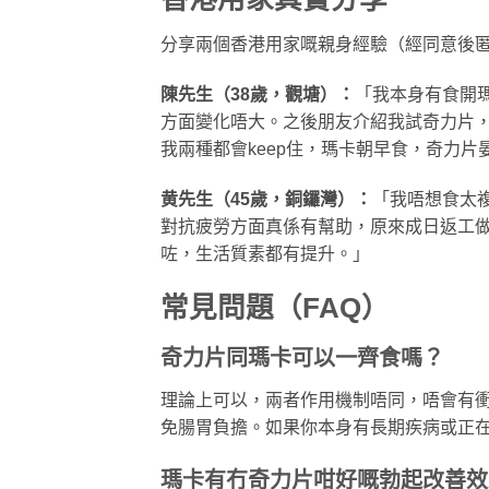
分享兩個香港用家嘅親身經驗（經同意後
陳先生（38歲，觀塘）：
「我本身有食開
方面變化唔大。之後朋友介紹我試奇力片，
我兩種都會keep住，瑪卡朝早食，奇力片
黄先生（45歲，銅鑼灣）：
「我唔想食太
對抗疲勞方面真係有幫助，原來成日返工做
咗，生活質素都有提升。」
常見問題（FAQ）
奇力片同瑪卡可以一齊食嗎？
理論上可以，兩者作用機制唔同，唔會有
免腸胃負擔。如果你本身有長期疾病或正
瑪卡有冇奇力片咁好嘅勃起改善效