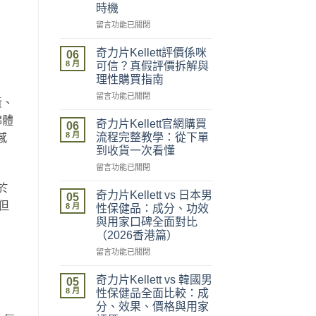
時機
在
留言功能已關閉
〈奇
力
奇力片Kellett評價係咪
06
片
8 月
可信？真假評價拆解與
Kellett
理性購買指南
2026
在
最
留言功能已關閉
黃、
〈奇
新
綿體
力
價
奇力片Kellett官網購買
06
片
格
8 月
流程完整教學：從下單
感
Kellett
攻
到收貨一次看懂
評
略：
在
價
留言功能已關閉
官
〈奇
係
網
於
力
咪
優
奇力片Kellett vs 日本男
05
片
可
但
惠、
8 月
性保健品：成分、功效
Kellett
信？
多
與用家口碑全面對比
官
真
盒
（2026香港篇）
網
假
裝
購
評
在
折
留言功能已關閉
買
價
〈奇
扣
流
拆
力
與
奇力片Kellett vs 韓國男
05
程
解
片
最
8 月
性保健品全面比較：成
完
與
Kellett
抵
分、效果、價格與用家
整
理
vs
購