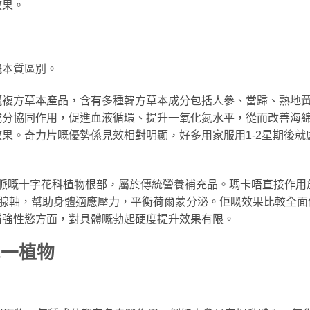
效果。
嘅本質區別。
嘅複方草本產品，含有多種韓方草本成分包括人參、當歸、熟地
成分協同作用，促進血液循環、提升一氧化氮水平，從而改善海
果。奇力片嘅優勢係見效相對明顯，好多用家服用1-2星期後就
脈嘅十字花科植物根部，屬於傳統營養補充品。瑪卡唔直接作用
上腺軸，幫助身體適應壓力，平衡荷爾蒙分泌。佢嘅效果比較全面
增強性慾方面，對具體嘅勃起硬度提升效果有限。
單一植物