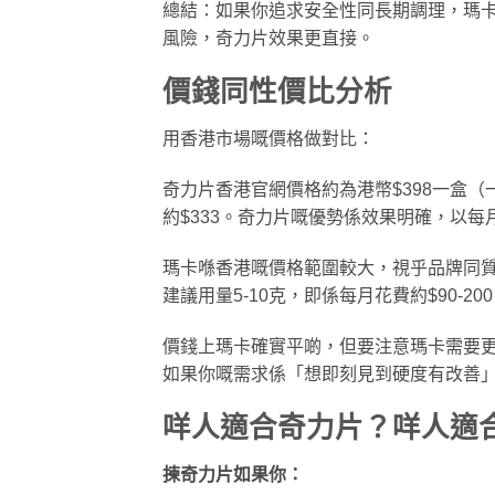
總結：如果你追求安全性同長期調理，瑪
風險，奇力片效果更直接。
價錢同性價比分析
用香港市場嘅價格做對比：
奇力片香港官網價格約為港幣$398一盒（
約$333。奇力片嘅優勢係效果明確，以
瑪卡喺香港嘅價格範圍較大，視乎品牌同質量
建議用量5-10克，即係每月花費約$90-2
價錢上瑪卡確實平啲，但要注意瑪卡需要
如果你嘅需求係「想即刻見到硬度有改善
咩人適合奇力片？咩人適
揀奇力片如果你：