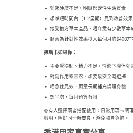
勃起硬度不足，明顯影響性生活質素
想喺短時間內（1-2星期）見到改善效果
接受複方草本產品，唔介意有少數草本
願意為針對性效果投入每個月約$400
揀瑪卡如果你：
主要覺得攰、精力不足，性慾下降但勃
對副作用零容忍，想要最安全嘅選擇
唔急住見效，願意長期補充調理身體
想平啲，每月預算有限
亦有人選擇兩者搭配使用：日常用瑪卡調
服用，唔好同一時間食，避免腸胃負擔。
香港用家真實分享