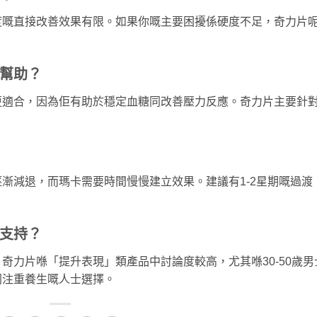
度嘅直接改善效果有限。如果你嘅主要困擾係硬度不足，奇力片
幫助？
更適合，因為佢有助於穩定血糖同改善壓力反應。奇力片主要針
。
漸減退，而瑪卡需要時間慢慢建立效果。建議有1-2星期嘅過渡
支持？
奇力片喺「提升表現」類產品中討論度較高，尤其喺30-50歲男
同注重養生嘅人士選擇。