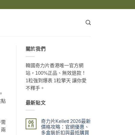
關於我們
韓國奇力片香港唯一官方網
站，100%正品、無效退款！
1粒強到爆表 1粒擎天 讓你愛
不釋手。
。
該點
最新貼文
奇力片Kellett 2026最新
06
善需
8 月
價格攻略：官網優惠、
。兩
多盒裝折扣與最抵購買