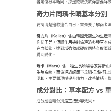
者定位根本唔同，揀邊款取決於你需要咩
奇力片同瑪卡嘅基本分別
要搞清楚邊款適合自己，首先要了解兩者
奇力片（Kellett）
係由韓國元龍生物生產
枸杞子等。佢嘅作用機制係通過多種草本
充血狀態，達到增強勃起硬度同持久度嘅效
覺到變化。
瑪卡（Maca）
係一種生長喺秘魯安第斯山
生殖系統，而係通過調節下丘腦-垂體-腎
溫和，主要體現喺提升精力、改善情緒、
成分對比：草本配方 vs 
成分層面嘅分別最直接影響效果。