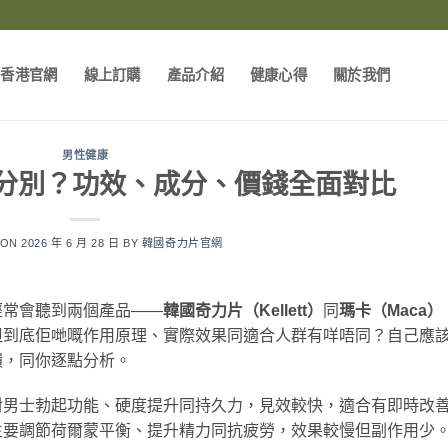
片香港官網
線上訂購
產品介紹
健康心得
關於我們
男性健康
分別？功效、成分、價錢全面對比
 ON
2026 年 6 月 28 日
BY
韓國奇力片官網
經常會聽到兩個產品——
韓國奇力片（Kellett）
同
瑪卡（Maca）
但到底佢哋嘅作用原理、實際效果同適合人群有咩唔同？自己應
饋，同你逐點分析。
對男士勃起功能、硬度提升同持久力，見效較快，適合有即時改
主要調節荷爾蒙平衡、提升精力同抗疲勞，效果較慢但副作用少