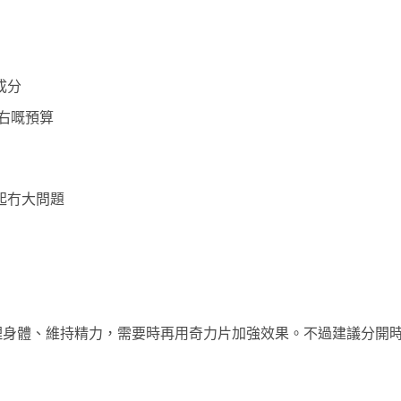
成分
左右嘅預算
起冇大問題
理身體、維持精力，需要時再用奇力片加強效果。不過建議分開