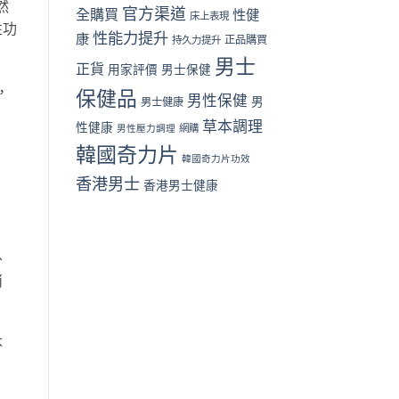
然
家
官方渠道
全購買
性健
床上表現
評
性功
性能力提升
價〉
康
正品購買
持久力提升
中
男士
正貨
用家評價
男士保健
，
保健品
男性保健
男
男士健康
草本調理
性健康
男性壓力調理
網購
韓國奇力片
韓國奇力片功效
香港男士
香港男士健康
、
消
不