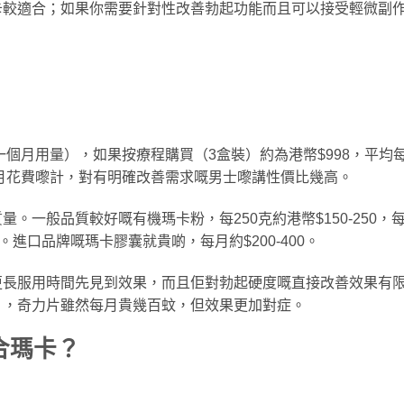
卡較適合；如果你需要針對性改善勃起功能而且可以接受輕微副
一個月用量），如果按療程購買（3盒裝）約為港幣$998，平均
每月花費嚟計，對有明確改善需求嘅男士嚟講性價比幾高。
。一般品質較好嘅有機瑪卡粉，每250克約港幣$150-250，
00。進口品牌嘅瑪卡膠囊就貴啲，每月約$200-400。
更長服用時間先見到效果，而且佢對勃起硬度嘅直接改善效果有
」，奇力片雖然每月貴幾百蚊，但效果更加對症。
合瑪卡？