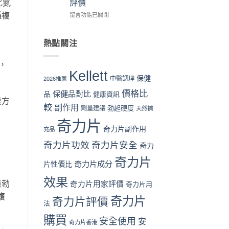
化氮
評價
教
性
日
買
學：
購
本
種複
時
在
留言功能已關閉
從
買
男
機〉
〈奇
下
指
性
中
力
單
南〉
保
片
熱點關注
到
中
健
Kellett
收
品：
vs
，
貨
成
韓
Kellett
一
分、
國
保健
中醫調理
2026推薦
次
功
男
價格比
看
效
保健品對比
性
品
健康資訊
複方
懂〉
與
保
較
副作用
勃起硬度
劑量建議
天然補
中
用
健
家
品
奇力片
口
全
奇力片副作用
充品
碑
面
奇力片功效
奇力片安全
全
奇力
比
面
較：
奇力片
對
成
奇力片成分
片性價比
比
分、
效果
（2026
效
晨勃
奇力片用家評價
奇力片用
香
果、
複
港
價
奇力片
奇力片評價
法
篇）〉
格
中
與
購買
安全使用
安
奇力片香港
用