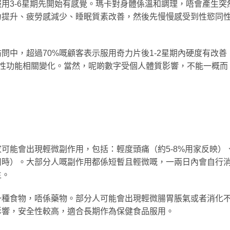
用3-6星期先開始有感覺。瑪卡對身體係溫和調理，唔會產生突
力提升、疲勞感減少、睡眠質素改善，然後先慢慢感受到性慾同
問中，超過70%嘅顧客表示服用奇力片後1-2星期內硬度有改善
到性功能相關變化。當然，呢啲數字受個人體質影響，不能一概而
。
可能會出現輕微副作用，包括：輕度頭痛（約5-8%用家反映）
用時）。大部分人嘅副作用都係短暫且輕微嘅，一兩日內會自行
生。
一種食物，唔係藥物。部分人可能會出現輕微腸胃脹氣或者消化
影響，安全性較高，適合長期作為保健食品服用。