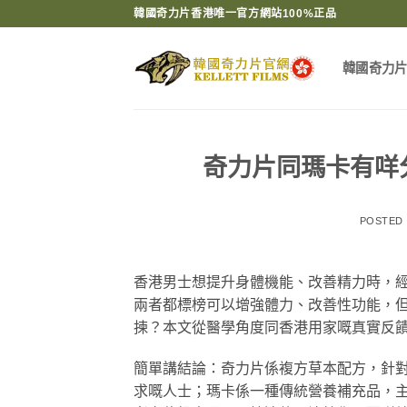
Skip
韓國奇力片香港唯一官方網站100%正品
to
content
韓國奇力
奇力片同瑪卡有咩
POSTED
香港男士想提升身體機能、改善精力時，
兩者都標榜可以增強體力、改善性功能，
揀？本文從醫學角度同香港用家嘅真實反
簡單講結論：奇力片係複方草本配方，針
求嘅人士；瑪卡係一種傳統營養補充品，