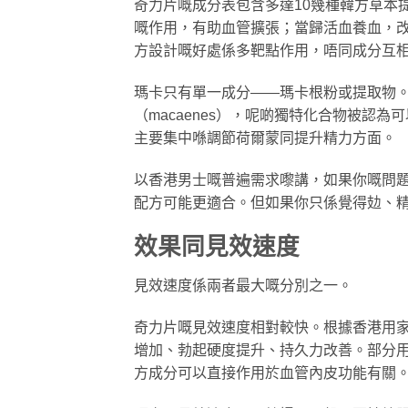
奇力片嘅成分表包含多達10幾種韓方草本
嘅作用，有助血管擴張；當歸活血養血，
方設計嘅好處係多靶點作用，唔同成分互
瑪卡只有單一成分——瑪卡根粉或提取物。瑪
（macaenes），呢啲獨特化合物被認
主要集中喺調節荷爾蒙同提升精力方面。
以香港男士嘅普遍需求嚟講，如果你嘅問
配方可能更適合。但如果你只係覺得攰、
效果同見效速度
見效速度係兩者最大嘅分別之一。
奇力片嘅見效速度相對較快。根據香港用家
增加、勃起硬度提升、持久力改善。部分用
方成分可以直接作用於血管內皮功能有關