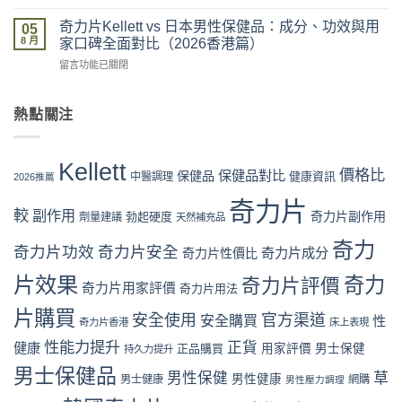
〈奇
價
略：
vs
力
係
奇力片Kellett vs 日本男性保健品：成分、功效與用
官
05
網
片
咪
8 月
網
家口碑全面對比（2026香港篇）
店
Kellett
可
優
代
在
留言功能已關閉
官
信？
惠、
購
〈奇
網
真
多
風
力
購
假
盒
險
片
熱點關注
買
評
裝
全
Kellett
流
價
折
面
vs
程
拆
扣
分
日
完
解
Kellett
與
析〉
本
價格比
保健品對比
整
保健品
健康資訊
中醫調理
與
2026推薦
最
中
男
教
理
抵
性
奇力片
學：
性
購
較
副作用
奇力片副作用
勃起硬度
劑量建議
保
天然補充品
從
購
買
健
下
買
時
奇力
品：
奇力片功效
奇力片安全
單
奇力片成分
奇力片性價比
指
機〉
成
到
南〉
中
分、
片效果
奇力
奇力片評價
收
中
奇力片用家評價
奇力片用法
功
貨
效
一
片購買
安全使用
官方渠道
安全購買
性
奇力片香港
床上表現
與
次
用
看
性能力提升
正貨
健康
正品購買
用家評價
男士保健
持久力提升
家
懂〉
口
男士保健品
中
男性保健
草
男性健康
男士健康
網購
男性壓力調理
碑
全