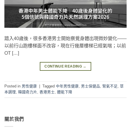
踏入40歲後，很多香港男士開始察覺身體出現微妙變化——
以前行山跑樓梯面不改容，現在行幾層樓梯已經氣喘；以前
OT […]
CONTINUE READING
→
Posted in
男性健康
|
Tagged
中年男性健康
,
男士保健品
,
腎氣不足
,
草
本調理
,
韓國奇力片
,
香港男士
,
體能下降
關於我們