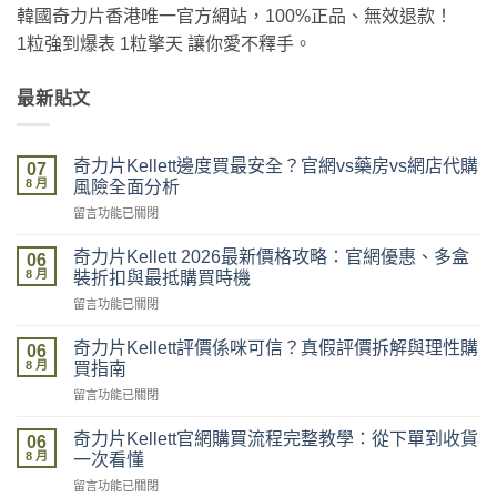
韓國奇力片香港唯一官方網站，100%正品、無效退款！
1粒強到爆表 1粒擎天 讓你愛不釋手。
最新貼文
奇力片Kellett邊度買最安全？官網vs藥房vs網店代購
07
8 月
風險全面分析
在
留言功能已關閉
〈奇
力
奇力片Kellett 2026最新價格攻略：官網優惠、多盒
06
片
8 月
裝折扣與最抵購買時機
Kellett
在
留言功能已關閉
邊
〈奇
度
力
買
奇力片Kellett評價係咪可信？真假評價拆解與理性購
06
片
最
8 月
買指南
Kellett
安
在
留言功能已關閉
2026
全？
〈奇
最
官
力
新
奇力片Kellett官網購買流程完整教學：從下單到收貨
網
06
片
價
8 月
vs
一次看懂
Kellett
格
藥
在
留言功能已關閉
評
攻
房