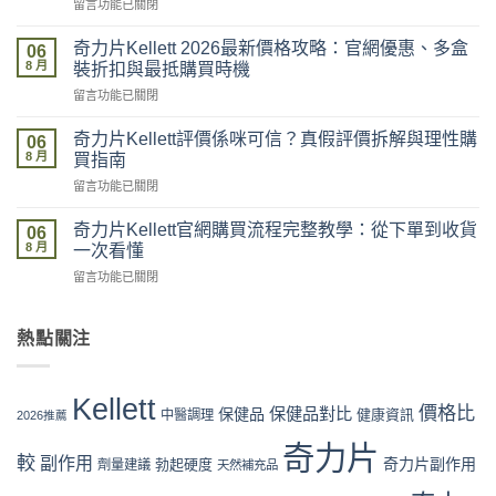
在
留言功能已關閉
開
〈奇
箱
力
到
奇力片Kellett 2026最新價格攻略：官網優惠、多盒
06
片
貨
8 月
裝折扣與最抵購買時機
Kellett
全
在
留言功能已關閉
邊
記
〈奇
度
錄：
力
買
奇力片Kellett評價係咪可信？真假評價拆解與理性購
落
06
片
最
8 月
單、
買指南
Kellett
安
物
在
留言功能已關閉
2026
全？
流、
〈奇
最
官
收
力
新
奇力片Kellett官網購買流程完整教學：從下單到收貨
網
06
貨、
片
價
8 月
vs
一次看懂
服
Kellett
格
藥
用
在
留言功能已關閉
評
攻
房
完
〈奇
價
略：
vs
整
力
係
官
網
流
片
熱點關注
咪
網
店
程
Kellett
可
優
代
體
官
信？
惠、
購
驗〉
網
真
多
Kellett
風
中
購
價格比
保健品對比
假
保健品
健康資訊
中醫調理
盒
2026推薦
險
買
評
裝
全
流
奇力片
價
折
面
較
副作用
奇力片副作用
勃起硬度
劑量建議
程
天然補充品
拆
扣
分
完
解
與
析〉