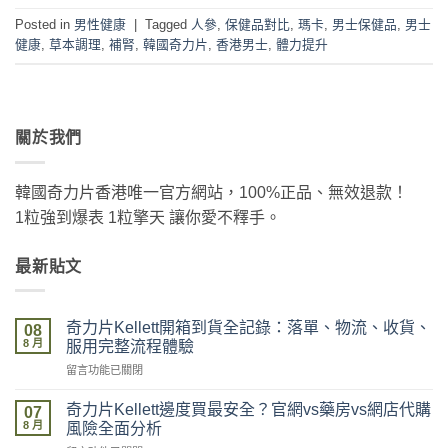
Posted in
男性健康
|
Tagged
人參
,
保健品對比
,
瑪卡
,
男士保健品
,
男士
健康
,
草本調理
,
補腎
,
韓國奇力片
,
香港男士
,
體力提升
關於我們
韓國奇力片香港唯一官方網站，100%正品、無效退款！
1粒強到爆表 1粒擎天 讓你愛不釋手。
最新貼文
奇力片Kellett開箱到貨全記錄：落單、物流、收貨、
08
8 月
服用完整流程體驗
在
留言功能已關閉
〈奇
力
奇力片Kellett邊度買最安全？官網vs藥房vs網店代購
07
片
8 月
風險全面分析
Kellett