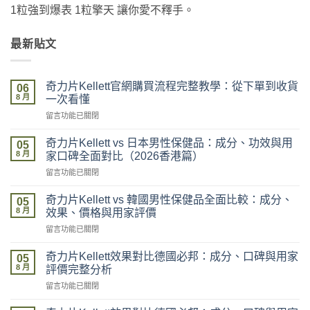
1粒強到爆表 1粒擎天 讓你愛不釋手。
最新貼文
奇力片Kellett官網購買流程完整教學：從下單到收貨
06
8 月
一次看懂
在
留言功能已關閉
〈奇
力
奇力片Kellett vs 日本男性保健品：成分、功效與用
05
片
8 月
家口碑全面對比（2026香港篇）
Kellett
在
留言功能已關閉
官
〈奇
網
力
購
奇力片Kellett vs 韓國男性保健品全面比較：成分、
05
片
買
8 月
效果、價格與用家評價
Kellett
流
在
留言功能已關閉
vs
程
〈奇
日
完
力
本
奇力片Kellett效果對比德國必邦：成分、口碑與用家
整
05
片
男
8 月
教
評價完整分析
Kellett
性
學：
在
留言功能已關閉
vs
保
從
〈奇
韓
健
下
力