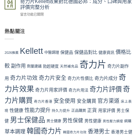
國
奇力片Kellett效果對比德國必邦：成分、口碑與用家
品：
04
單
片
男
8 月
成
評價完整分析
到
Kellett
性
分、
收
在
留言功能已關閉
效
保
功
貨
〈奇
果
健
效
一
力
對
品
與
次
片
熱點關注
比
全
用
看
Kellett
德
面
家
懂〉
效
國
比
口
中
果
必
較：
Kellett
碑
對
價格比
保健品對比
邦：
保健品
健康資訊
中醫調理
成
2026推薦
全
比
成
分、
面
德
奇力片
分、
效
對
較
副作用
奇力片副作
勃起硬度
劑量建議
國
天然補充品
口
果、
比
必
碑
價
（2026
奇
邦：
奇力片功效
奇力片安全
奇力片成分
與
用
奇力片性價比
格
香
成
用
與
港
力片效果
奇
分、
奇力片評價
家
用
奇力片用家評價
奇力片用法
篇）〉
口
評
家
中
碑
力片購買
價
評
安全使用
官方渠道
安全購買
奇力片香港
床上表
與
完
價〉
用
整
性能力提升
性健康
正貨
中
用家評價
男士保
正品購買
現
持久力提升
家
分
男士保健品
評
析〉
男性保健
健
男性健康
男士健康
男性壓力調理
網購
價
中
完
韓國奇力片
香港男士
草本調理
香港男士健
韓國奇力片功效
整