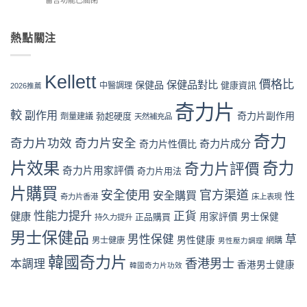
留言功能已關閉
官
信？
惠、
購
〈奇
網
真
多
風
力
購
假
盒
險
片
熱點關注
買
評
裝
全
Kellett
流
價
折
面
vs
程
拆
扣
分
日
完
解
Kellett
與
析〉
本
價格比
保健品對比
整
保健品
健康資訊
中醫調理
與
2026推薦
最
中
男
教
理
抵
性
奇力片
學：
性
購
較
副作用
奇力片副作用
勃起硬度
劑量建議
保
天然補充品
從
購
買
健
下
買
時
奇力
品：
奇力片功效
奇力片安全
單
奇力片成分
奇力片性價比
指
機〉
成
到
南〉
中
分、
片效果
奇力
奇力片評價
收
中
奇力片用家評價
奇力片用法
功
貨
效
一
片購買
安全使用
官方渠道
安全購買
性
奇力片香港
床上表現
與
次
用
看
性能力提升
正貨
健康
正品購買
用家評價
男士保健
持久力提升
家
懂〉
口
男士保健品
中
男性保健
草
男性健康
男士健康
網購
男性壓力調理
碑
全
韓國奇力片
香港男士
本調理
香港男士健康
韓國奇力片功效
面
對
比
（2026