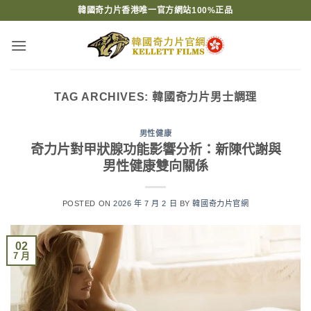
Skip
韓國奇力片香港唯一官方網站100%正品
to
content
TAG ARCHIVES:
韓國奇力片男士調理
男性健康
奇力片對甲狀腺功能影響分析：新陳代謝與
男性健康雙向關係
POSTED ON
2026 年 7 月 2 日
BY
韓國奇力片官網
02
7 月