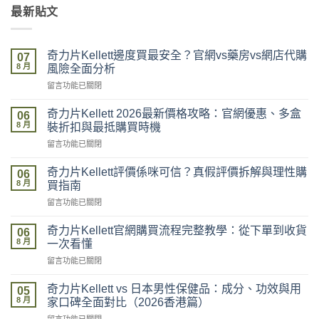
最新貼文
奇力片Kellett邊度買最安全？官網vs藥房vs網店代購
07
8 月
風險全面分析
在
留言功能已關閉
〈奇
力
奇力片Kellett 2026最新價格攻略：官網優惠、多盒
06
片
8 月
裝折扣與最抵購買時機
Kellett
在
留言功能已關閉
邊
〈奇
度
力
買
奇力片Kellett評價係咪可信？真假評價拆解與理性購
06
片
最
8 月
買指南
Kellett
安
在
留言功能已關閉
2026
全？
〈奇
最
官
力
新
奇力片Kellett官網購買流程完整教學：從下單到收貨
網
06
片
價
8 月
vs
一次看懂
Kellett
格
藥
在
留言功能已關閉
評
攻
房
〈奇
價
略：
vs
力
係
奇力片Kellett vs 日本男性保健品：成分、功效與用
官
05
網
片
咪
8 月
網
家口碑全面對比（2026香港篇）
店
Kellett
可
優
代
在