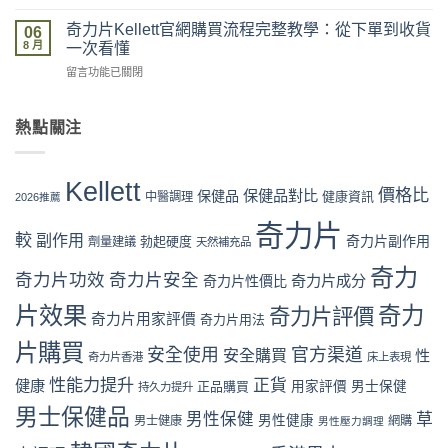
〈奇
最
官
收
力
新
奇力片Kellett官網購買流程完整教學：從下單到收貨
網
06
貨、
片
價
8 月
vs
一次看懂
服
Kellett
格
藥
用
在
留言功能已關閉
評
攻
房
完
〈奇
價
略：
vs
整
力
係
官
網
流
片
熱點關注
咪
網
店
程
Kellett
可
優
代
體
官
信？
惠、
購
驗〉
網
真
多
Kellett
風
中
購
價格比
保健品對比
假
保健品
健康資訊
中醫調理
盒
2026推薦
險
買
評
裝
全
流
奇力片
價
折
面
較
副作用
奇力片副作用
勃起硬度
劑量建議
程
天然補充品
拆
扣
分
完
解
與
析〉
奇力
整
奇力片功效
奇力片安全
奇力片成分
與
奇力片性價比
最
中
教
理
抵
片效果
奇力
學：
奇力片評價
性
購
奇力片用家評價
奇力片用法
從
購
買
下
片購買
買
時
安全使用
官方渠道
安全購買
性
奇力片香港
床上表現
單
指
機〉
到
南〉
性能力提升
正貨
健康
中
正品購買
用家評價
男士保健
持久力提升
收
中
男士保健品
貨
男性保健
草
男性健康
男士健康
網購
男性壓力調理
一
次