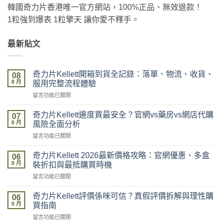
韓國奇力片香港唯一官方網站，100%正品、無效退款！
1粒強到爆表 1粒擎天 讓你愛不釋手。
最新貼文
奇力片Kellett開箱到貨全記錄：落單、物流、收貨、
08
8 月
服用完整流程體驗
在
留言功能已關閉
〈奇
力
奇力片Kellett邊度買最安全？官網vs藥房vs網店代購
07
片
8 月
風險全面分析
Kellett
在
留言功能已關閉
開
〈奇
箱
力
到
奇力片Kellett 2026最新價格攻略：官網優惠、多盒
06
片
貨
8 月
裝折扣與最抵購買時機
Kellett
全
在
留言功能已關閉
邊
記
〈奇
度
錄：
力
買
奇力片Kellett評價係咪可信？真假評價拆解與理性購
落
06
片
最
8 月
單、
買指南
Kellett
安
物
在
留言功能已關閉
2026
全？
流、