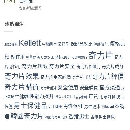
8 月
單、
買指南
效
Kellett
安
物
果、
在
留言功能已關閉
2026
全？
流、
價
〈奇
最
官
收
格
力
新
網
貨、
與
片
熱點關注
價
vs
服
成
Kellett
格
藥
用
分
評
攻
房
完
全
價
略：
vs
Kellett
整
面
係
價格比
保健品對比
官
保健品
健康資訊
中醫調理
網
2026推薦
流
對
咪
網
店
程
比〉
可
奇力片
優
代
體
較
中
副作用
奇力
勃起硬度
劑量建議
信？
功效對比
天然補充品
惠、
購
驗〉
真
多
風
中
奇力片功效
奇力片安全
奇力片成分
片副作用
奇力片性價比
假
盒
險
評
裝
全
奇力片效果
奇力片評價
奇力片用家評價
奇力片用法
價
折
面
拆
扣
分
奇力片購買
安全使用
官方渠道
安全購買
解
與
奇力片香港
床
析〉
與
最
中
性能力提升
正貨
性健康
正品購買
用家評價
男士
理
上表現
持久力提升
抵
性
購
男士保健品
男性保健
草本調
保健
男性健康
男士健康
網購
購
買
買
時
韓國奇力片
香港男士
理
指
香港男士健康
韓國奇力片功效
機〉
南〉
中
中