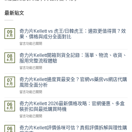
最新貼文
奇力片Kellett vs 虎王/日韓虎王：邊款更值得買？效
09
8 月
果、價格與成分全面對比
在
留言功能已關閉
〈奇
力
奇力片Kellett開箱到貨全記錄：落單、物流、收貨、
08
片
8 月
服用完整流程體驗
Kellett
在
留言功能已關閉
vs
〈奇
虎
力
王/
奇力片Kellett邊度買最安全？官網vs藥房vs網店代購
07
片
日
8 月
風險全面分析
Kellett
韓
在
留言功能已關閉
開
虎
〈奇
箱
王：
力
到
奇力片Kellett 2026最新價格攻略：官網優惠、多盒
邊
06
片
貨
8 月
款
裝折扣與最抵購買時機
Kellett
全
更
在
留言功能已關閉
邊
記
值
〈奇
度
錄：
得
力
買
奇力片Kellett評價係咪可信？真假評價拆解與理性購
落
06
買？
片
最